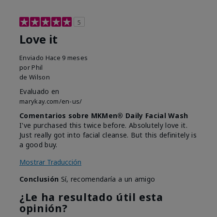
5
Love it
Enviado
Hace 9 meses
por
Phil
de
Wilson
Evaluado en
marykay.com/en-us/
Comentarios sobre MKMen® Daily Facial Wash
I've purchased this twice before. Absolutely love it.
Just really got into facial cleanse. But this definitely is
a good buy.
Mostrar Traducción
Conclusión
Sí, recomendaría a un amigo
¿Le ha resultado útil esta
opinión?