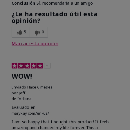
Conclusión
Sí, recomendaría a un amigo
¿Le ha resultado útil esta
opinión?
5
0
Marcar esta opinión
5
WOW!
Enviado
Hace 6 meses
por
Jeff.
de
Indiana
Evaluado en
marykay.com/en-us/
I am so happy that I bought this product! It feels
amazing and changed my life forever. This a