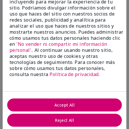
incluyendo para mejorar la experiencia de tu
5
sitio. Podríamos divulgar información sobre el
Satisfied
uso que haces del sitio con nuestros socios de
redes sociales, publicidad y analítica para
Enviado
Hace 3 meses
analizar el uso que haces de nuestros sitios y
por
Keyrone
mostrarte nuestros anuncios. Puedes administrar
de
LaBelle, FL
cómo usamos tus datos personales haciendo clic
Evaluado en
en
'No vender ni compartir mi información
marykay.com/en-us/
personal'.
. Al continuar usando nuestro sitio,
aceptas nuestro uso de cookies y otras
Since using MK products, my skin hasn't been as oily.
tecnologías de seguimiento. Para conocer más
I've received compliments that my complexion has
sobre cómo usamos tus datos personales,
improved, and most of all, my skin doesn't feel dry or
irritated after use. Moisturizers are usually hard to
consulta nuestra
Política de privacidad
.
come by, but this one is lightweight and not
overbearing or oily. Thank you so much, Mrs. Gaenelle
Tyre, for introducing me to these products!
Mostrar Traducción
Accept All
Conclusión
Sí, recomendaría a un amigo
Reject All
¿Le ha resultado útil esta
opinión?