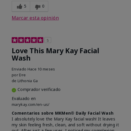
5
0
Marcar esta opinión
5
Love This Mary Kay Facial
Wash
Enviado
Hace 10 meses
por
Dre
de
Lithonia Ga
Comprador verificado
Evaluado en
marykay.com/en-us/
Comentarios sobre MKMen® Daily Facial Wash
I absolutely love the Mary Kay facial wash! It leaves
my skin feeling fresh, clean, and soft without drying it
out. After just a few uses, I noticed my complexion