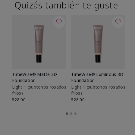
Quizás también te guste
TimeWise® Matte 3D
TimeWise® Luminous 3D
Sk
Foundation
Foundation
De
es
Light 1​ (subtonos rosados
Light 1​ (subtonos rosados
fríos)
fríos)
$9
$28.00
$28.00