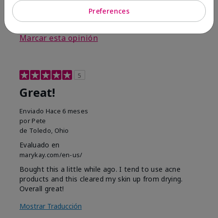
Preferences
3
0
Marcar esta opinión
5
Great!
Enviado
Hace 6 meses
por
Pete
de
Toledo, Ohio
Evaluado en
marykay.com/en-us/
Bought this a little while ago. I tend to use acne
products and this cleared my skin up from drying.
Overall great!
Mostrar Traducción