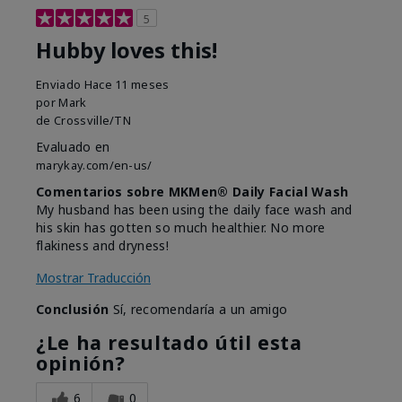
5
Hubby loves this!
Enviado
Hace 11 meses
por
Mark
de
Crossville/TN
Evaluado en
marykay.com/en-us/
Comentarios sobre MKMen® Daily Facial Wash
My husband has been using the daily face wash and
his skin has gotten so much healthier. No more
flakiness and dryness!
Mostrar Traducción
Conclusión
Sí, recomendaría a un amigo
¿Le ha resultado útil esta
opinión?
6
0