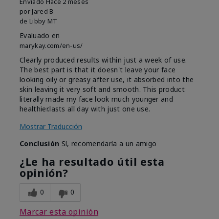
Enviado
Hace 2 meses
por
Jared B
de
Libby MT
Evaluado en
marykay.com/en-us/
Clearly produced results within just a week of use.
The best part is that it doesn't leave your face
looking oily or greasy after use, it absorbed into the
skin leaving it very soft and smooth. This product
literally made my face look much younger and
healthier.lasts all day with just one use.
Mostrar Traducción
Conclusión
Sí, recomendaría a un amigo
¿Le ha resultado útil esta
opinión?
0
0
Marcar esta opinión