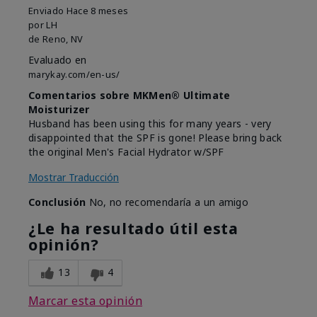
Enviado
Hace 8 meses
por
LH
de
Reno, NV
Evaluado en
marykay.com/en-us/
Comentarios sobre MKMen® Ultimate
Moisturizer
Husband has been using this for many years - very
disappointed that the SPF is gone! Please bring back
the original Men's Facial Hydrator w/SPF
Mostrar Traducción
Conclusión
No, no recomendaría a un amigo
¿Le ha resultado útil esta
opinión?
13
4
Marcar esta opinión