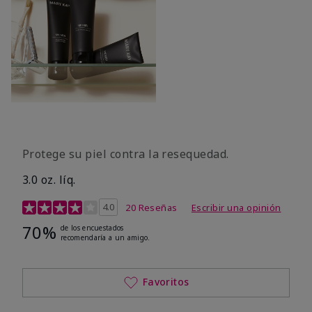
Protege su piel contra la resequedad.
3.0 oz. líq.
Calificación de clientes de 3,7 de 5
4.0
20 Reseñas
Escribir una opinión
70%
de los encuestados
recomendaría a un amigo.
Favoritos