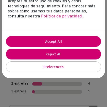
aceptas nuestro uso de cookies y otras
tecnologías de seguimiento. Para conocer más
sobre cómo usamos tus datos personales,
4.0
consulta nuestra
Política de privacidad
.
20 Reseñas
Escribir Una Opinión
Accept All
70%
de los encuestados recomendaría a un amigo.
Reject All
5 estrellas
12
Preferences
4 estrellas
1
3 estrellas
2
2 estrellas
4
1 estrella
1