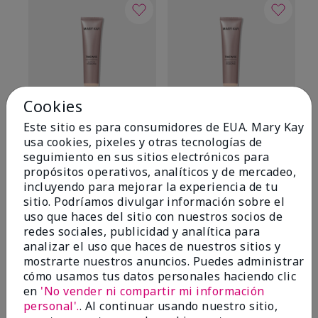
Cookies
Este sitio es para consumidores de EUA. Mary Kay
TimeWise® Matte 3D
TimeWise® Luminous 3D
Sk
usa cookies, pixeles y otras tecnologías de
Foundation
Foundation
De
seguimiento en sus sitios electrónicos para
es
Light 1​ (subtonos rosados
Light 1​ (subtonos rosados
propósitos operativos, analíticos y de mercadeo,
fríos)
fríos)
$9
incluyendo para mejorar la experiencia de tu
$28.00
$28.00
sitio. Podríamos divulgar información sobre el
uso que haces del sitio con nuestros socios de
redes sociales, publicidad y analítica para
analizar el uso que haces de nuestros sitios y
mostrarte nuestros anuncios. Puedes administrar
cómo usamos tus datos personales haciendo clic
en
'No vender ni compartir mi información
OPINIONES
personal'.
. Al continuar usando nuestro sitio,