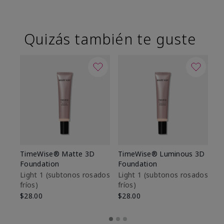
Quizás también te guste
TimeWise® Matte 3D
TimeWise® Luminous 3D
Sk
Foundation
Foundation
De
es
Light 1​ (subtonos rosados
Light 1​ (subtonos rosados
fríos)
fríos)
$9
$28.00
$28.00