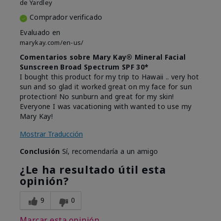
de
Yardley
Comprador verificado
Evaluado en
marykay.com/en-us/
Comentarios sobre Mary Kay® Mineral Facial
Sunscreen Broad Spectrum SPF 30*
I bought this product for my trip to Hawaii .. very hot
sun and so glad it worked great on my face for sun
protection! No sunburn and great for my skin!
Everyone I was vacationing with wanted to use my
Mary Kay!
Mostrar Traducción
Conclusión
Sí, recomendaría a un amigo
¿Le ha resultado útil esta
opinión?
9
0
Marcar esta opinión