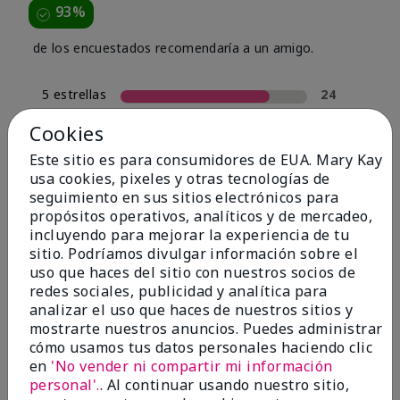
93%
de los encuestados recomendaría a un amigo.
5 estrellas
24
4 estrellas
4
Cookies
3 estrellas
0
Este sitio es para consumidores de EUA. Mary Kay
usa cookies, pixeles y otras tecnologías de
2 estrellas
2
seguimiento en sus sitios electrónicos para
1 estrella
0
propósitos operativos, analíticos y de mercadeo,
incluyendo para mejorar la experiencia de tu
sitio. Podríamos divulgar información sobre el
uso que haces del sitio con nuestros socios de
Tipo De Piel
Filtrar
redes sociales, publicidad y analítica para
reseñas
analizar el uso que haces de nuestros sitios y
por
mostrarte nuestros anuncios. Puedes administrar
Tipo
cómo usamos tus datos personales haciendo clic
de
en
'No vender ni compartir mi información
piel
personal'.
. Al continuar usando nuestro sitio,