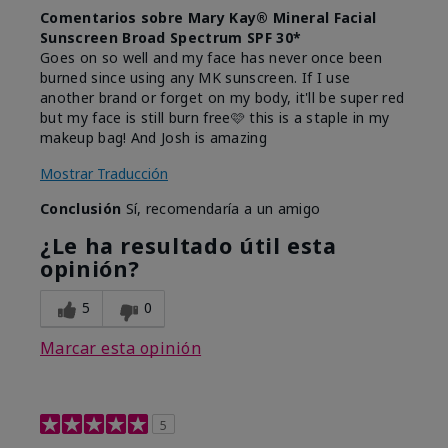
Comentarios sobre Mary Kay® Mineral Facial
Sunscreen Broad Spectrum SPF 30*
Goes on so well and my face has never once been
burned since using any MK sunscreen. If I use
another brand or forget on my body, it'll be super red
but my face is still burn free🩷 this is a staple in my
makeup bag! And Josh is amazing
Mostrar Traducción
Conclusión
Sí, recomendaría a un amigo
¿Le ha resultado útil esta
opinión?
5
0
Marcar esta opinión
5