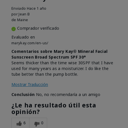
Enviado
Hace 1 año
por
Jean B
de
Maine
Comprador verificado
Evaluado en
marykay.com/en-us/
Comentarios sobre Mary Kay® Mineral Facial
Sunscreen Broad Spectrum SPF 30*
Seems thicker than the time wise 30SPF that I have
used for many years as a moisturizer. I do like the
tube better than the pump bottle.
Mostrar Traducción
Conclusión
No, no recomendaría a un amigo
¿Le ha resultado útil esta
opinión?
6
0