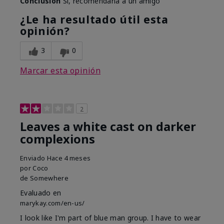
Conclusión
Sí, recomendaría a un amigo
¿Le ha resultado útil esta
opinión?
3
0
Marcar esta opinión
2
Leaves a white cast on darker
complexions
Enviado
Hace 4 meses
por
Coco
de
Somewhere
Evaluado en
marykay.com/en-us/
I look like I'm part of blue man group. I have to wear