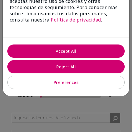
aceptas nuestro uso de cookies y otras
57 Reseñas
tecnologías de seguimiento. Para conocer más
sobre cómo usamos tus datos personales,
Escribir Una Opinión
consulta nuestra
Política de privacidad
.
95%
de los encuestados recomendaría a un amigo.
Accept All
5 estrellas
54
4 estrellas
0
Reject All
3 estrellas
1
Preferences
2 estrellas
0
1 estrella
2