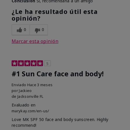
Conclusión
Sí, recomendaría a un amigo
¿Le ha resultado útil esta
opinión?
0
0
Marcar esta opinión
5
#1 Sun Care face and body!
Enviado
Hace 3 meses
por
Jackieo
de
Jacksonville FL
Evaluado en
marykay.com/en-us/
Love MK SPF 50 face and body sunscreen. Highly
recommend!