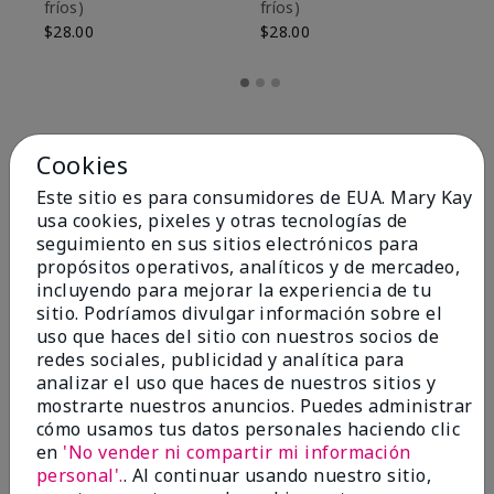
fríos)
fríos)
$9
$28.00
$28.00
Cookies
Este sitio es para consumidores de EUA. Mary Kay
usa cookies, pixeles y otras tecnologías de
seguimiento en sus sitios electrónicos para
propósitos operativos, analíticos y de mercadeo,
incluyendo para mejorar la experiencia de tu
sitio. Podríamos divulgar información sobre el
uso que haces del sitio con nuestros socios de
redes sociales, publicidad y analítica para
OPINIONES
analizar el uso que haces de nuestros sitios y
mostrarte nuestros anuncios. Puedes administrar
cómo usamos tus datos personales haciendo clic
en
'No vender ni compartir mi información
4.8
personal'.
. Al continuar usando nuestro sitio,