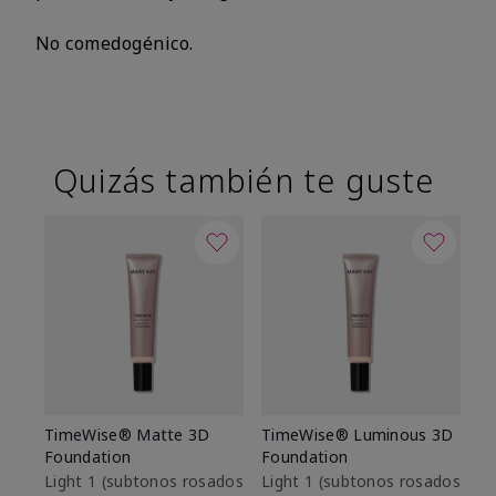
No comedogénico.
Quizás también te guste
TimeWise® Matte 3D
TimeWise® Luminous 3D
Sk
Foundation
Foundation
De
es
Light 1​ (subtonos rosados
Light 1​ (subtonos rosados