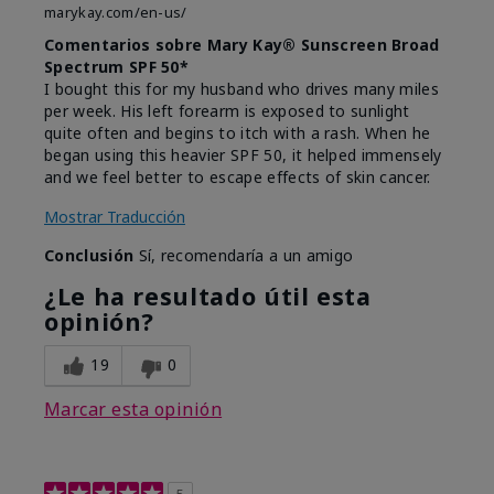
marykay.com/en-us/
Comentarios sobre Mary Kay® Sunscreen Broad
Spectrum SPF 50*
I bought this for my husband who drives many miles
per week. His left forearm is exposed to sunlight
quite often and begins to itch with a rash. When he
began using this heavier SPF 50, it helped immensely
and we feel better to escape effects of skin cancer.
Mostrar Traducción
Conclusión
Sí, recomendaría a un amigo
¿Le ha resultado útil esta
opinión?
19
0
Marcar esta opinión
5