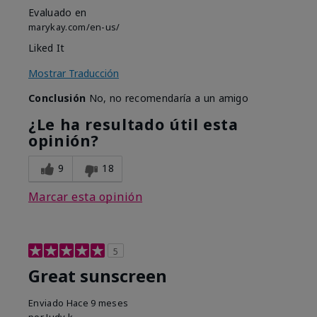
Evaluado en
marykay.com/en-us/
Liked It
Mostrar Traducción
Conclusión
No, no recomendaría a un amigo
¿Le ha resultado útil esta
opinión?
9
18
Marcar esta opinión
5
Great sunscreen
Enviado
Hace 9 meses
por
Judy k