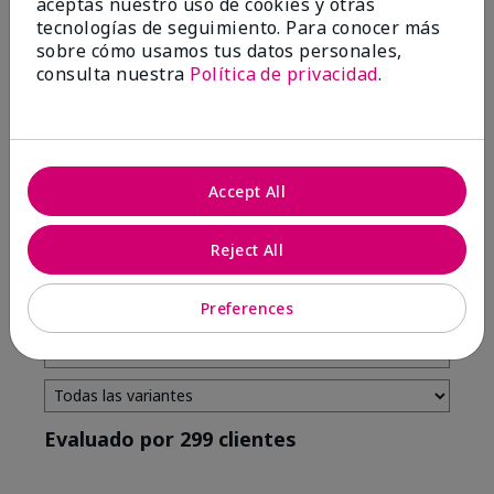
aceptas nuestro uso de cookies y otras
tecnologías de seguimiento. Para conocer más
4 estrellas
7
sobre cómo usamos tus datos personales,
3 estrellas
2
consulta nuestra
Política de privacidad
.
2 estrellas
0
1 estrella
3
Accept All
Tono De Piel
Filtrar
Reject All
reseñas
por
Tono
Preferences
de
piel
Evaluado por 299 clientes