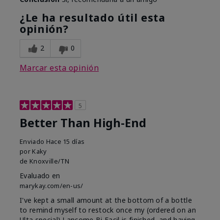
¿Le ha resultado útil esta
opinión?
2
0
Marcar esta opinión
5
Better Than High-End
Enviado
Hace 15 días
por
Kaky
de
Knoxville/TN
Evaluado en
marykay.com/en-us/
I've kept a small amount at the bottom of a bottle
to remind myself to restock once my (ordered on an
Ulta special) Lancome Bi Facil is finished, and having