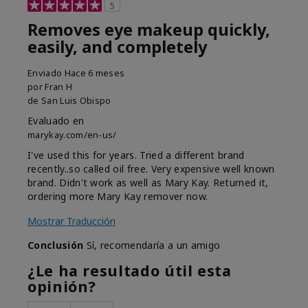
5
Removes eye makeup quickly,
easily, and completely
Enviado
Hace 6 meses
por
Fran H
de
San Luis Obispo
Evaluado en
marykay.com/en-us/
I've used this for years. Tried a different brand
recently..so called oil free. Very expensive well known
brand. Didn't work as well as Mary Kay. Returned it,
ordering more Mary Kay remover now.
Mostrar Traducción
Conclusión
Sí, recomendaría a un amigo
¿Le ha resultado útil esta
opinión?