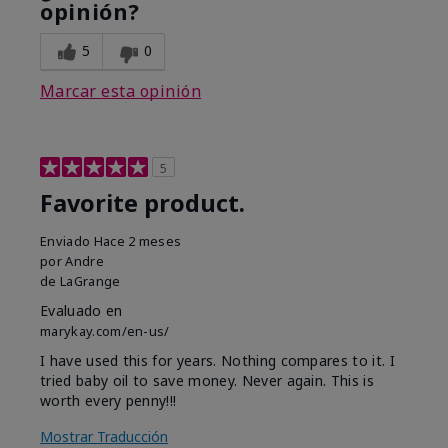
opinión?
5
0
Marcar esta opinión
5
Favorite product.
Enviado
Hace 2 meses
por
Andre
de
LaGrange
Evaluado en
marykay.com/en-us/
I have used this for years. Nothing compares to it. I
tried baby oil to save money. Never again. This is
worth every penny!!!
Mostrar Traducción