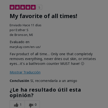
5
My favorite of all times!
Enviado
Hace 11 días
por
Esther S
de
Bronson, MI
Evaluado en
marykay.com/en-us/
Fav product of all time… Only one that completely
removes everything, never dries out skin, or irritates
eyes…it's a bathroom counter MUST have! 🙂
Mostrar Traducción
Conclusión
Sí, recomendaría a un amigo
¿Le ha resultado útil esta
opinión?
1
0