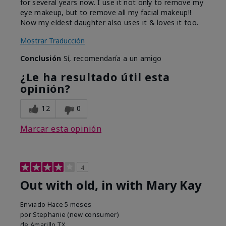
for several years now. I use it not only to remove my
eye makeup, but to remove all my facial makeup!!
Now my eldest daughter also uses it & loves it too.
Mostrar Traducción
Conclusión
Sí, recomendaría a un amigo
¿Le ha resultado útil esta
opinión?
12
0
Marcar esta opinión
4
Out with old, in with Mary Kay
Enviado
Hace 5 meses
por
Stephanie (new consumer)
de
Amarillo,TX