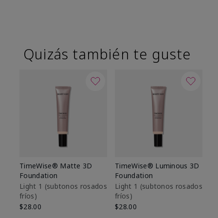
Quizás también te guste
TimeWise® Matte 3D
TimeWise® Luminous 3D
Sk
Foundation
Foundation
De
es
Light 1​ (subtonos rosados
Light 1​ (subtonos rosados
fríos)
fríos)
$9
$28.00
$28.00