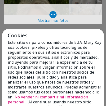
Mostrar más fotos
OPINIONES
Cookies
Este sitio es para consumidores de EUA. Mary Kay
usa cookies, pixeles y otras tecnologías de
4.9
seguimiento en sus sitios electrónicos para
propósitos operativos, analíticos y de mercadeo,
299 Reseñas
incluyendo para mejorar la experiencia de tu
sitio. Podríamos divulgar información sobre el
Escribir Una Opinión
uso que haces del sitio con nuestros socios de
redes sociales, publicidad y analítica para
99%
analizar el uso que haces de nuestros sitios y
mostrarte nuestros anuncios. Puedes administrar
de los encuestados recomendaría a un amigo.
cómo usamos tus datos personales haciendo clic
en
'No vender ni compartir mi información
personal'.
. Al continuar usando nuestro sitio,
5 estrellas
287