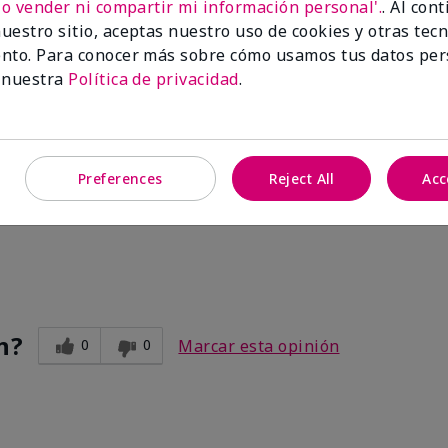
No vender ni compartir mi información personal'.
. Al con
uestro sitio, aceptas nuestro uso de cookies y otras tec
nto. Para conocer más sobre cómo usamos tus datos per
 nuestra
Política de privacidad
.
Preferences
Reject All
Acc
ve. After I use the other two products. Makes my legs and hands s
n?
0
0
Marcar esta opinión