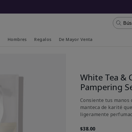
Bús
s
Hombres
Regalos
De Mayor Venta
Collapsed
Expanded
White Tea & 
Pampering S
Consiente tus manos c
manteca de karité que
ligeramente perfumada
$38.00