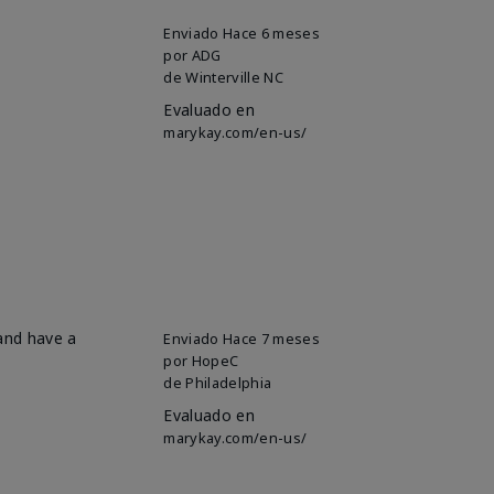
Enviado
Hace 6 meses
por
ADG
de
Winterville NC
Evaluado en
marykay.com/en-us/
 and have a
Enviado
Hace 7 meses
por
HopeC
de
Philadelphia
Evaluado en
marykay.com/en-us/