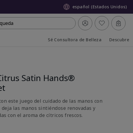
español (Estados Unidos)
queda
Sé Consultora de Belleza
Descubre
Collapsed
Expanded
Citrus Satin Hands®
et
on este juego del cuidado de las manos con
 deja las manos sintiéndose renovadas y
s con el aroma de cítricos frescos.