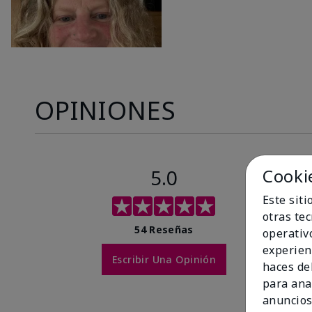
OPINIONES
5.0
Cooki
Este sit
otras te
54 Reseñas
operativ
experien
Escribir Una Opinión
haces del
para ana
anuncios