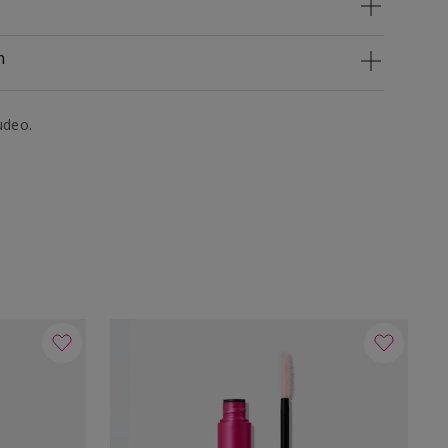
n
udeo.