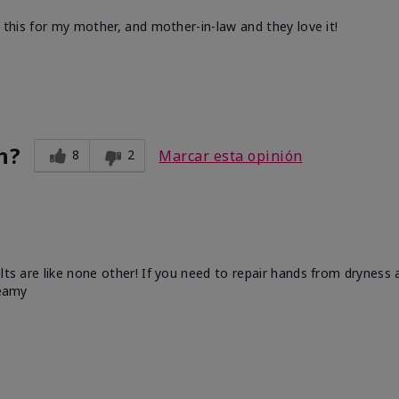
d this for my mother, and mother-in-law and they love it!
n?
8
2
Marcar esta opinión
ults are like none other! If you need to repair hands from dryness
reamy