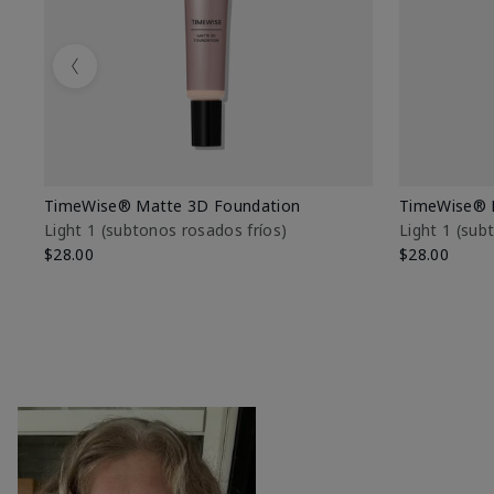
Previous
TimeWise® Matte 3D Foundation
TimeWise® 
Light 1​ (subtonos rosados fríos)
Light 1​ (su
$28.00
$28.00