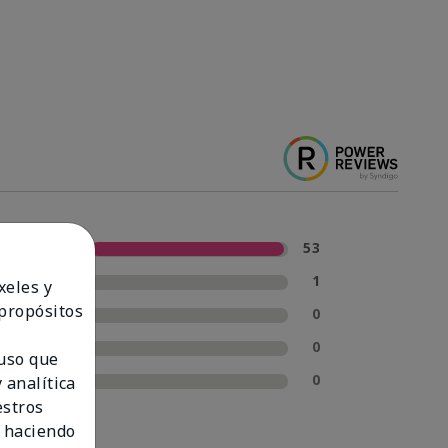
5 estrellas
53
4 estrellas
1
xeles y
 propósitos
3 estrellas
0
2 estrellas
0
 uso que
1 estrella
0
 analítica
estros
 haciendo