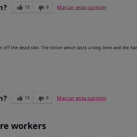
n?
15
0
Marcar esta opinión
ts off the dead skin. The lotion which lasts a long time and the h
n?
15
0
Marcar esta opinión
are workers