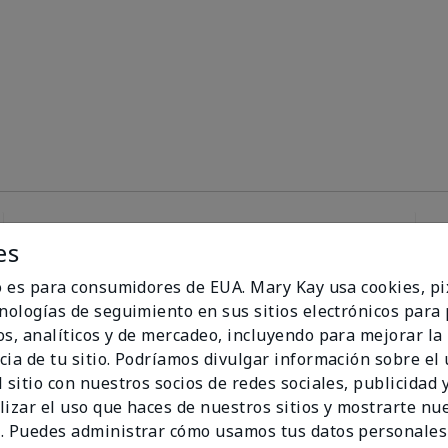
es
100%
io es para consumidores de EUA. Mary Kay usa cookies, pi
cnologías de seguimiento en sus sitios electrónicos para
de los encuestados
os, analíticos y de mercadeo, incluyendo para mejorar la
recomendaría a un
cia de tu sitio. Podríamos divulgar información sobre el
amigo.
 sitio con nuestros socios de redes sociales, publicidad y
lizar el uso que haces de nuestros sitios y mostrarte nu
. Puedes administrar cómo usamos tus datos personales