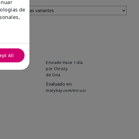
tinuar
nologías de
sonales,
ept All
uper soft!
Enviado
Hace 1 día
por
Christy
de
Ona
Evaluado en
marykay.com/en-us/