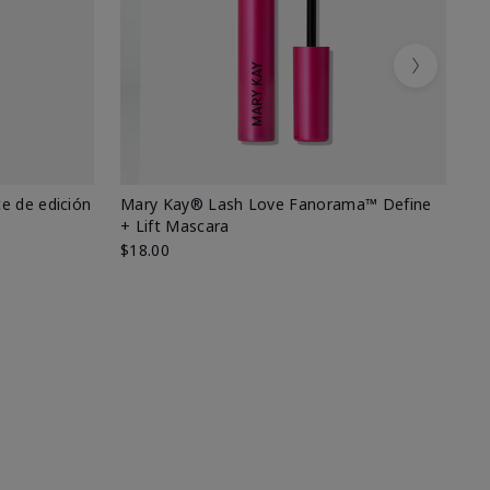
Next
e de edición
Mary Kay® Lash Love Fanorama™ Define
Ma
+ Lift Mascara
Ki
$18.00
$2