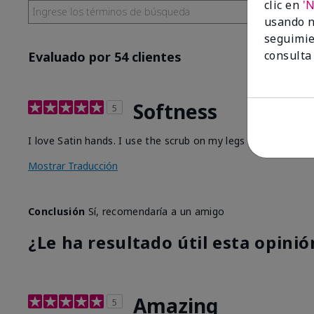
clic en
'
usando n
seguimie
consulta
Evaluado por 54 clientes
Softness
5
I love Satin hands. I use the scrub on my legs before I sha
Mostrar Traducción
Conclusión
Sí, recomendaría a un amigo
¿Le ha resultado útil esta opinió
Amazing
5