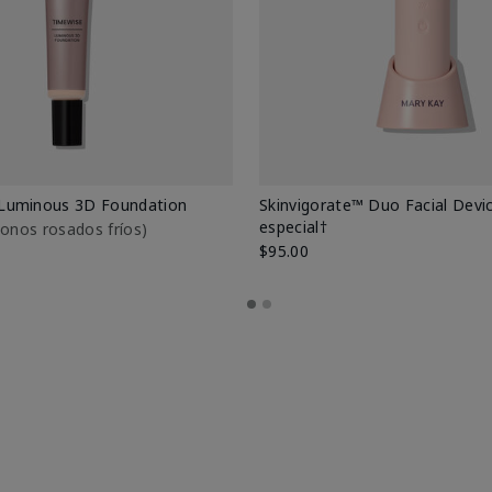
Luminous 3D Foundation
Skinvigorate™ Duo Facial Devic
especial†
btonos rosados fríos)
$95.00