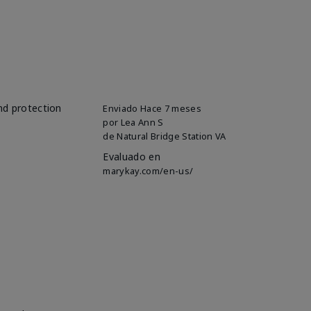
and protection
Enviado
Hace 7 meses
por
Lea Ann S
de
Natural Bridge Station VA
Evaluado en
marykay.com/en-us/