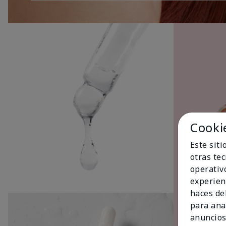
Cooki
Este sit
otras te
operativ
experien
haces del
para ana
anuncios