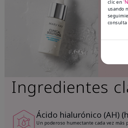
clic en
'
usando n
seguimie
consulta
Ingredientes c
Ácido hialurónico (AH) (
Un poderoso humectante cada vez más po