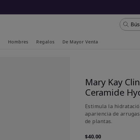
Bús
s
Hombres
Regalos
De Mayor Venta
Collapsed
Expanded
Mary Kay Clin
Ceramide Hy
Estimula la hidratació
apariencia de arrugas
de plantas.
$40.00