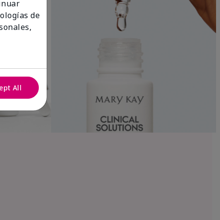
tinuar
nologías de
sonales,
ept All