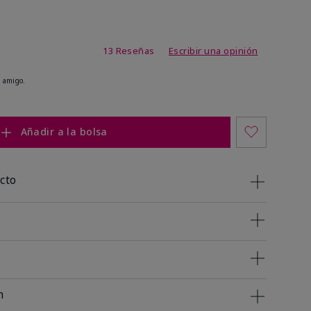
de 3,2 de 5
13 Reseñas
Escribir una opinión
 amigo.
Añadir a la bolsa
cto
n