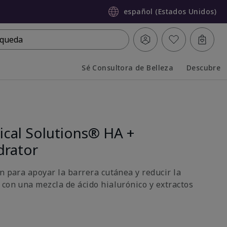
español (Estados Unidos)
queda
Sé Consultora de Belleza
Descubre
Collapsed
Expanded
ical Solutions® HA +
drator
n para apoyar la barrera cutánea y reducir la
 con una mezcla de ácido hialurónico y extractos