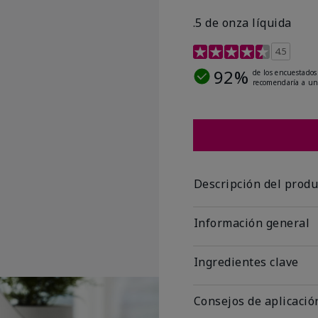
.5 de onza líquida
Calificación de clientes 
4.5
92%
de los encuestados
recomendaría a un
Descripción del produ
Información general
Ingredientes clave
Consejos de aplicació