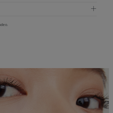
udeo.