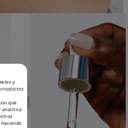
xeles y
 propósitos
 uso que
 analítica
estros
 haciendo