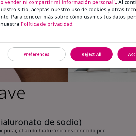
No vender ni compartir mi información personal'.
. Al con
uestro sitio, aceptas nuestro uso de cookies y otras tec
nto. Para conocer más sobre cómo usamos tus datos per
 nuestra
Política de privacidad
.
Preferences
Reject All
Acc
lave
hialuronato de sodio)
pular, el ácido hialurónico es conocido por