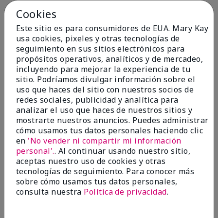
Cookies
Conclusión
Sí, recomendaría a un amigo
Este sitio es para consumidores de EUA. Mary Kay
¿Le ha resultado útil esta
usa cookies, pixeles y otras tecnologías de
opinión?
seguimiento en sus sitios electrónicos para
propósitos operativos, analíticos y de mercadeo,
4
0
incluyendo para mejorar la experiencia de tu
sitio. Podríamos divulgar información sobre el
Marcar esta opinión
uso que haces del sitio con nuestros socios de
redes sociales, publicidad y analítica para
analizar el uso que haces de nuestros sitios y
5
mostrarte nuestros anuncios. Puedes administrar
cómo usamos tus datos personales haciendo clic
Kristen
en
'No vender ni compartir mi información
personal'.
. Al continuar usando nuestro sitio,
Enviado
Hace 10 meses
aceptas nuestro uso de cookies y otras
por
Jennifer
tecnologías de seguimiento. Para conocer más
de
MECHANCSBRG
sobre cómo usamos tus datos personales,
Comprador verificado
consulta nuestra
Política de privacidad
.
Evaluado en
marykay.com/en-us/