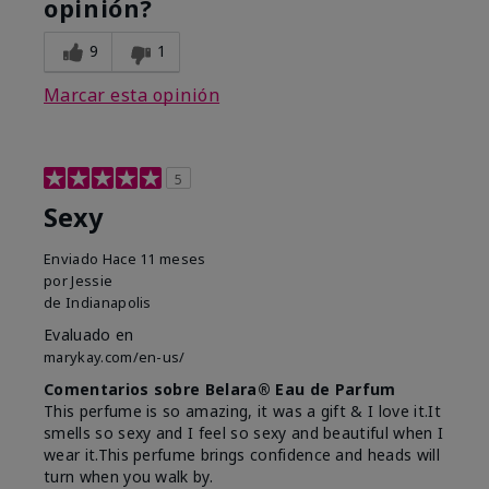
opinión?
9
1
Marcar esta opinión
5
Sexy
Enviado
Hace 11 meses
por
Jessie
de
Indianapolis
Evaluado en
marykay.com/en-us/
Comentarios sobre Belara® Eau de Parfum
This perfume is so amazing, it was a gift & I love it.It
smells so sexy and I feel so sexy and beautiful when I
wear it.This perfume brings confidence and heads will
turn when you walk by.