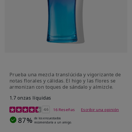
Prueba una mezcla translúcida y vigorizante de
notas florales y cálidas. El higo y las flores se
armonizan con toques de sándalo y almizcle.
1.7 onzas líquidas
Calificación de clientes de 4,5 de 5
4.6
16 Reseñas
Escribir una opinión
87%
de los encuestados
recomendaría a un amigo.