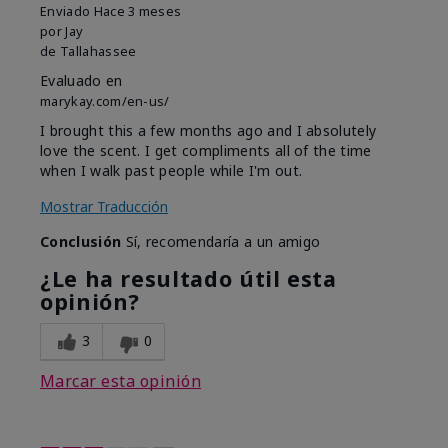
Enviado
Hace 3 meses
por
Jay
de
Tallahassee
Evaluado en
marykay.com/en-us/
I brought this a few months ago and I absolutely
love the scent. I get compliments all of the time
when I walk past people while I'm out.
Mostrar Traducción
Conclusión
Sí, recomendaría a un amigo
¿Le ha resultado útil esta
opinión?
3
0
Marcar esta opinión