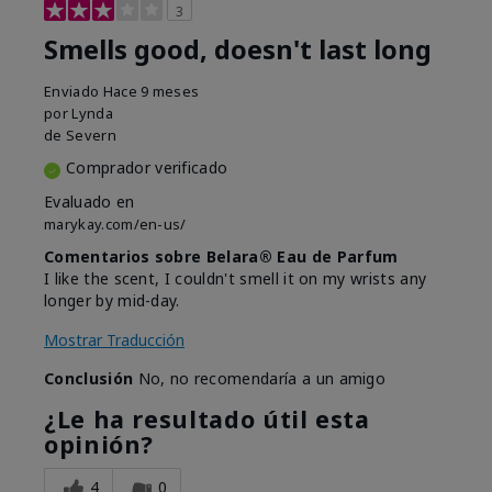
3
Smells good, doesn't last long
Enviado
Hace 9 meses
por
Lynda
de
Severn
Comprador verificado
Evaluado en
marykay.com/en-us/
Comentarios sobre Belara® Eau de Parfum
I like the scent, I couldn't smell it on my wrists any
longer by mid-day.
Mostrar Traducción
Conclusión
No, no recomendaría a un amigo
¿Le ha resultado útil esta
opinión?
4
0