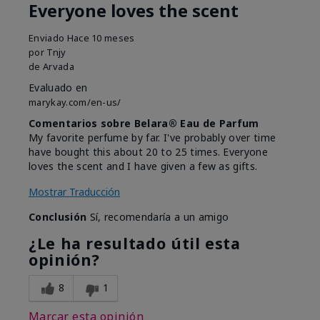
Everyone loves the scent
Enviado
Hace 10 meses
por
Tnjy
de
Arvada
Evaluado en
marykay.com/en-us/
Comentarios sobre Belara® Eau de Parfum
My favorite perfume by far. I've probably over time
have bought this about 20 to 25 times. Everyone
loves the scent and I have given a few as gifts.
Mostrar Traducción
Conclusión
Sí, recomendaría a un amigo
¿Le ha resultado útil esta
opinión?
8
1
Marcar esta opinión