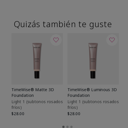
Quizás también te guste
TimeWise® Matte 3D
TimeWise® Luminous 3D
Sk
Foundation
Foundation
De
es
Light 1​ (subtonos rosados
Light 1​ (subtonos rosados
fríos)
fríos)
$9
$28.00
$28.00