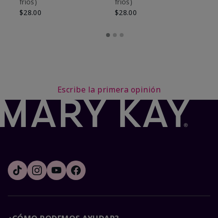
fríos)
fríos)
$9
$28.00
$28.00
Escribe la primera opinión