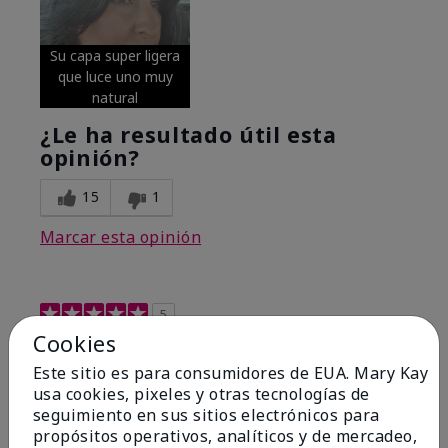
Su capa super ligera
que luce uno muy
natural
¿Le ha resultado útil esta
opinión?
15
1
Marcar esta opinión
5
Cookies
Excellent
Este sitio es para consumidores de EUA. Mary Kay
Enviado
Hace 4 meses
usa cookies, pixeles y otras tecnologías de
por
Coverly
seguimiento en sus sitios electrónicos para
de
Columbia Missouri
propósitos operativos, analíticos y de mercadeo,