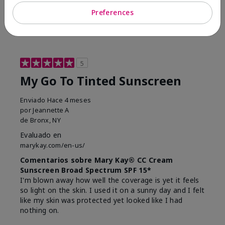
23
0
Preferences
Marcar esta opinión
5
My Go To Tinted Sunscreen
Enviado
Hace 4 meses
por
Jeannette A
de
Bronx, NY
Evaluado en
marykay.com/en-us/
Comentarios sobre Mary Kay® CC Cream
Sunscreen Broad Spectrum SPF 15*
I'm blown away how well the coverage is yet it feels
so light on the skin. I used it on a sunny day and I felt
like my skin was protected yet looked like I had
nothing on.