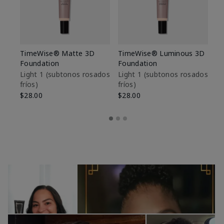
TimeWise® Matte 3D
TimeWise® Luminous 3D
Sk
Foundation
Foundation
De
es
Light 1​ (subtonos rosados
Light 1​ (subtonos rosados
fríos)
fríos)
$9
$28.00
$28.00