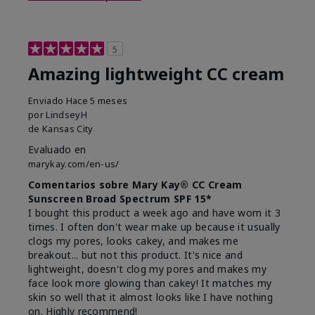
5
Amazing lightweight CC cream
Enviado
Hace 5 meses
por
LindseyH
de
Kansas City
Evaluado en
marykay.com/en-us/
Comentarios sobre Mary Kay® CC Cream
Sunscreen Broad Spectrum SPF 15*
I bought this product a week ago and have worn it 3
times. I often don't wear make up because it usually
clogs my pores, looks cakey, and makes me
breakout... but not this product. It's nice and
lightweight, doesn't clog my pores and makes my
face look more glowing than cakey! It matches my
skin so well that it almost looks like I have nothing
on. Highly recommend!