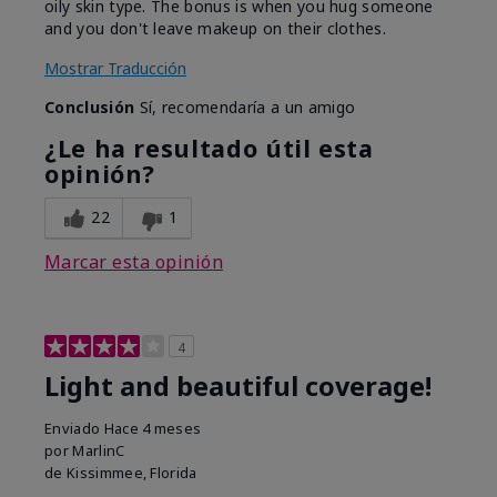
oily skin type. The bonus is when you hug someone
and you don't leave makeup on their clothes.
Mostrar Traducción
Conclusión
Sí, recomendaría a un amigo
¿Le ha resultado útil esta
opinión?
22
1
Marcar esta opinión
4
Light and beautiful coverage!
Enviado
Hace 4 meses
por
MarlinC
de
Kissimmee, Florida