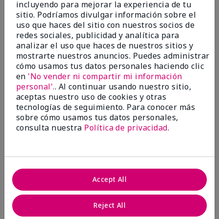
incluyendo para mejorar la experiencia de tu
Evaluado en
sitio. Podríamos divulgar información sobre el
marykay.com/en-us/
uso que haces del sitio con nuestros socios de
Comentarios sobre Mary Kay® CC Cream
redes sociales, publicidad y analítica para
Sunscreen Broad Spectrum SPF 15*
analizar el uso que haces de nuestros sitios y
I have been wearing the cc cream for 8 years now. I
mostrarte nuestros anuncios. Puedes administrar
absolutely love it. Its not cakey it's not heavy and it
cómo usamos tus datos personales haciendo clic
blends effortlessly. I get compliments all the time.
en
'No vender ni compartir mi información
10/10 I definitely recommend.
personal'.
. Al continuar usando nuestro sitio,
Mostrar Traducción
aceptas nuestro uso de cookies y otras
tecnologías de seguimiento. Para conocer más
sobre cómo usamos tus datos personales,
consulta nuestra
Política de privacidad
.
Walking in victory
Conclusión
Sí, recomendaría a un amigo
Accept All
¿Le ha resultado útil esta
opinión?
Reject All