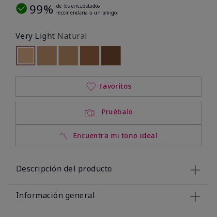
99%
de los encuestados
recomendaría a un amigo.
Very Light
Natural
seleccionado
Out of stock
Out of stock
Out of stock
Out of stock
Out of stock
Favoritos
Pruébalo
Encuentra mi tono ideal
Descripción del producto
Información general