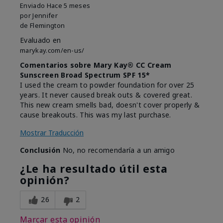
Enviado
Hace 5 meses
por
Jennifer
de
Flemington
Evaluado en
marykay.com/en-us/
Comentarios sobre Mary Kay® CC Cream
Sunscreen Broad Spectrum SPF 15*
I used the cream to powder foundation for over 25
years. It never caused break outs & covered great.
This new cream smells bad, doesn't cover properly &
cause breakouts. This was my last purchase.
Mostrar Traducción
Conclusión
No, no recomendaría a un amigo
¿Le ha resultado útil esta
opinión?
26
2
Marcar esta opinión