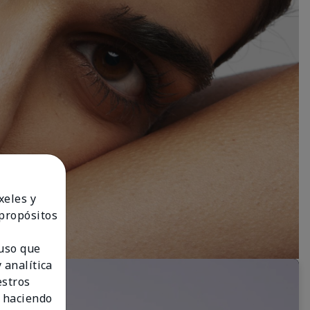
xeles y
 propósitos
 uso que
 analítica
estros
 haciendo