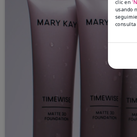
clic en
'
usando n
seguimie
consulta