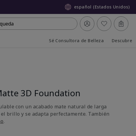
español (Estados Unidos)
queda
Sé Consultora de Belleza
Descubre
Collapsed
Expanded
atte 3D Foundation
lable con un acabado mate natural de larga
 el brillo y se adapta perfectamente. También
so
.