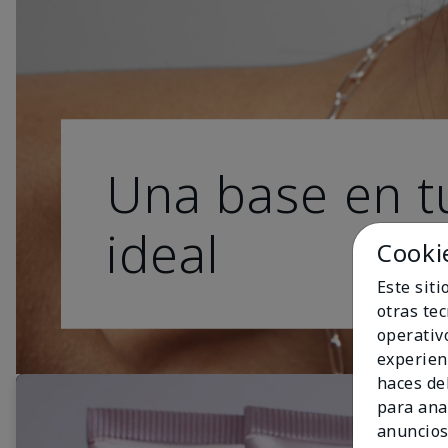
Una base en t
ideal
Cooki
Este sit
otras te
operativ
experien
haces del
para ana
anuncios