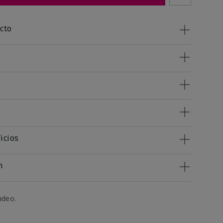
cto
icios
n
udeo.