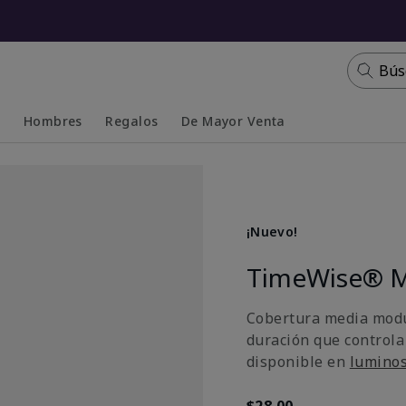
Bús
s
Hombres
Regalos
De Mayor Venta
Collapsed
Expanded
¡Nuevo!
TimeWise® M
Cobertura media modu
duración que controla
disponible en
lumino
$28.00