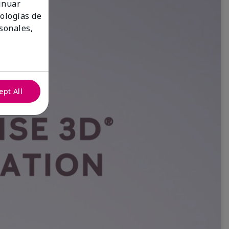
tinuar
nologías de
sonales,
ept All