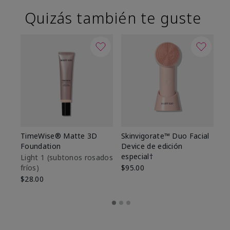
Quizás también te guste
TimeWise® Matte 3D
Skinvigorate™ Duo Facial
T
Foundation
Device de edición
Fo
especial†
Light 1​ (subtonos rosados
Li
fríos)
$95.00
fr
$28.00
$2