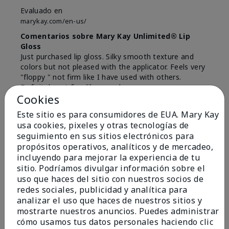
Evaluado en
marykay.com/en-us/
Comentarios sobre Mary Kay Unlimited® Lip
Gloss
Just purchased lip gloss. Silky smooth texture and
colors but not pleased with the applicator. Feels very
"floppy " not firm like I have used with others.
Definitely not firm like samples were.
Cookies
Mostrar Traducción
Este sitio es para consumidores de EUA. Mary Kay
Conclusión
Sí, recomendaría a un amigo
usa cookies, pixeles y otras tecnologías de
seguimiento en sus sitios electrónicos para
¿Le ha resultado útil esta
propósitos operativos, analíticos y de mercadeo,
opinión?
incluyendo para mejorar la experiencia de tu
sitio. Podríamos divulgar información sobre el
8
1
uso que haces del sitio con nuestros socios de
redes sociales, publicidad y analítica para
Marcar esta opinión
analizar el uso que haces de nuestros sitios y
mostrarte nuestros anuncios. Puedes administrar
cómo usamos tus datos personales haciendo clic