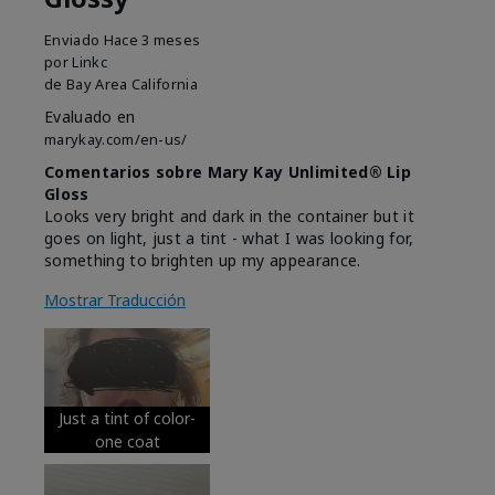
Enviado
Hace 3 meses
por
Linkc
de
Bay Area California
Evaluado en
marykay.com/en-us/
Comentarios sobre Mary Kay Unlimited® Lip
Gloss
Looks very bright and dark in the container but it
goes on light, just a tint - what I was looking for,
something to brighten up my appearance.
Mostrar Traducción
Just a tint of color-
one coat