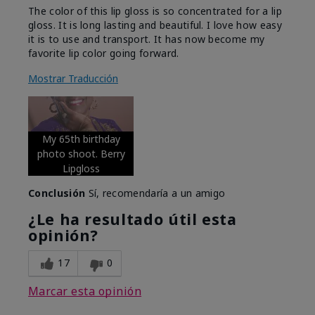
The color of this lip gloss is so concentrated for a lip
gloss. It is long lasting and beautiful. I love how easy
it is to use and transport. It has now become my
favorite lip color going forward.
Mostrar Traducción
My 65th birthday
photo shoot. Berry
Lipgloss
Conclusión
Sí, recomendaría a un amigo
¿Le ha resultado útil esta
opinión?
17
0
Marcar esta opinión