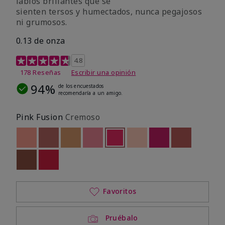
labios brillantes que se
sienten tersos y humectados, nunca pegajosos
ni grumosos.
0.13 de onza
Calificación de clientes de 4,8 de 5
4.8
178 Reseñas
Escribir una opinión
94%
de los encuestados
recomendaría a un amigo.
Pink Fusion
Cremoso
Out of stock
Out of stock
Out of stock
Out of stock
seleccionado
Out of stock
Out of stock
Out of stock
Out of stoc
Out of stock
Out of stock
Favoritos
Pruébalo