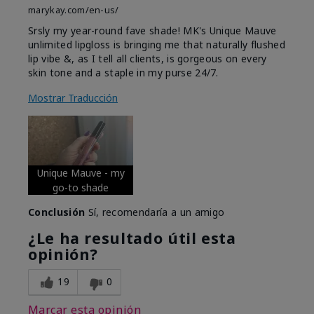
marykay.com/en-us/
Srsly my year-round fave shade! MK's Unique Mauve
unlimited lipgloss is bringing me that naturally flushed
lip vibe &, as I tell all clients, is gorgeous on every
skin tone and a staple in my purse 24/7.
Mostrar Traducción
Unique Mauve - my
go-to shade
Conclusión
Sí, recomendaría a un amigo
¿Le ha resultado útil esta
opinión?
19
0
Marcar esta opinión