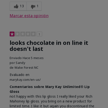
13
1
Marcar esta opinión
1
looks chocolate in on line it
doesn't last
Enviado
Hace 5 meses
por
Sandy
de
Wake Forest NC
Evaluado en
marykay.com/en-us/
Comentarios sobre Mary Kay Unlimited® Lip
Gloss
not happy with this lip gloss I really liked your Rich
Mahoney lip gloss. you bring on a new product for
limited time. I like it but again you discontinued the