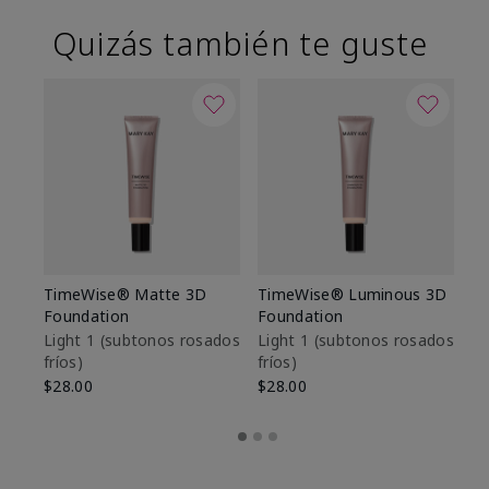
Quizás también te guste
TimeWise® Matte 3D
TimeWise® Luminous 3D
Sk
Foundation
Foundation
De
es
Light 1​ (subtonos rosados
Light 1​ (subtonos rosados
fríos)
fríos)
$9
$28.00
$28.00