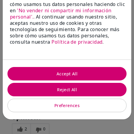
cómo usamos tus datos personales haciendo clic
Mask Applicator
en
'No vender ni compartir mi información
personal'.
. Al continuar usando nuestro sitio,
Enviado
Hace 10 meses
aceptas nuestro uso de cookies y otras
por
Mary
tecnologías de seguimiento. Para conocer más
de
Detroit Michigan
sobre cómo usamos tus datos personales,
consulta nuestra
Política de privacidad
.
Comprador verificado
Evaluado en
marykay.com/en-us/
Comentarios sobre Mary Kay® Mask Applicator
I like the mask applicator it helps smooth the mask
Accept All
out
Mostrar Traducción
Reject All
Conclusión
Sí, recomendaría a un amigo
Preferences
¿Le ha resultado útil esta
opinión?
2
0