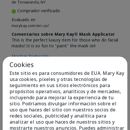
de
Tonawanda, NY
Comprador verificado
Evaluado en
marykay.com/en-us/
Comentarios sobre Mary Kay® Mask Applicator
This is the perfect luxury item for those who do facial
masks! It is so fun to "paint" the mask on!
Mostrar Traducción
Cookies
Conclusión
Sí, recomendaría a un amigo
Este sitio es para consumidores de EUA. Mary Kay
¿Le ha resultado útil esta
usa cookies, pixeles y otras tecnologías de
opinión?
seguimiento en sus sitios electrónicos para
propósitos operativos, analíticos y de mercadeo,
5
0
incluyendo para mejorar la experiencia de tu
sitio. Podríamos divulgar información sobre el
Marcar esta opinión
uso que haces del sitio con nuestros socios de
redes sociales, publicidad y analítica para
analizar el uso que haces de nuestros sitios y
mostrarte nuestros anuncios. Puedes administrar
5