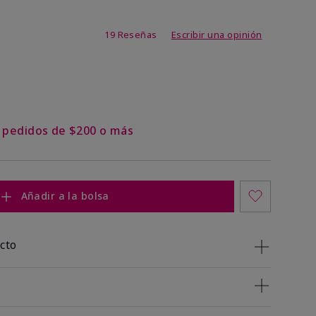
 de 5 de 5
19 Reseñas
Escribir una opinión
 pedidos de $200 o más
Añadir a la bolsa
cto