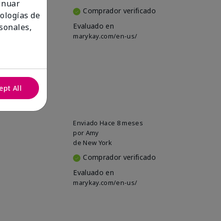
tinuar
Comprador verificado
nologías de
Evaluado en
sonales,
marykay.com/en-us/
ept All
Enviado
Hace 8 meses
por
Amy
de
New York
Comprador verificado
Evaluado en
marykay.com/en-us/