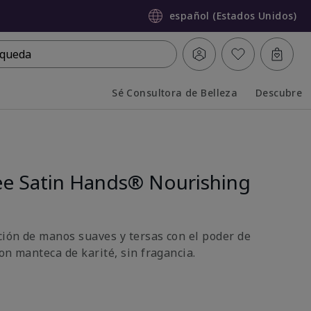
español (Estados Unidos)
queda
Sé Consultora de Belleza
Descubre
Collapsed
Expanded
ee Satin Hands® Nourishing
ión de manos suaves y tersas con el poder de
on manteca de karité, sin fragancia.