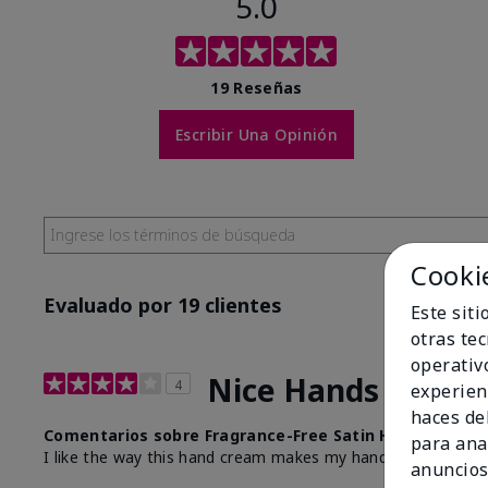
5.0
19 Reseñas
Escribir Una Opinión
Cooki
Evaluado por 19 clientes
Este sit
otras te
operativ
Nice Hands
4
experien
haces del
Comentarios sobre Fragrance-Free Satin Hands® Nour
para ana
I like the way this hand cream makes my hands feel so soft
anuncios