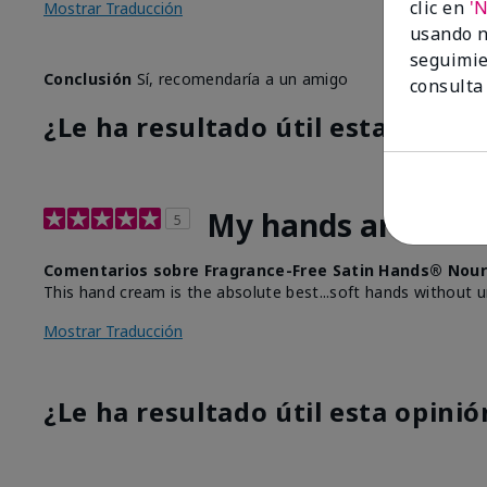
clic en
'
Mostrar Traducción
usando n
seguimie
Conclusión
Sí, recomendaría a un amigo
consulta
¿Le ha resultado útil esta opinió
My hands are than
5
Comentarios sobre Fragrance-Free Satin Hands® Nour
This hand cream is the absolute best...soft hands without
Mostrar Traducción
¿Le ha resultado útil esta opinió