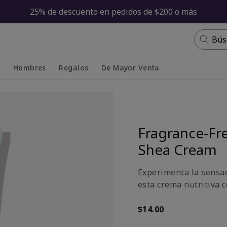
25% de descuento en pedidos de $200 o más
Bús
s
Hombres
Regalos
De Mayor Venta
Collapsed
Expanded
Fragrance-Fr
Shea Cream
Experimenta la sensac
esta crema nutritiva c
$14.00