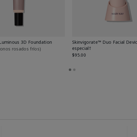
Luminous 3D Foundation
Skinvigorate™ Duo Facial Devic
especial†
btonos rosados fríos)
$95.00