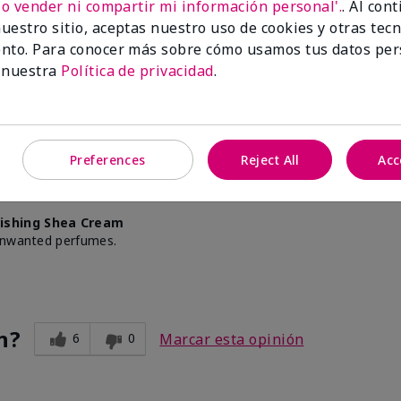
No vender ni compartir mi información personal'.
. Al con
uestro sitio, aceptas nuestro uso de cookies y otras tec
nto. Para conocer más sobre cómo usamos tus datos per
 nuestra
Política de privacidad
.
n?
5
0
Marcar esta opinión
Preferences
Reject All
Acc
kful
ishing Shea Cream
 unwanted perfumes.
n?
6
0
Marcar esta opinión