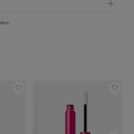
udeo.