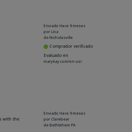
Enviado
Hace 9 meses
por
Lisa
de
Nicholasville
Comprador verificado
Evaluado en
marykay.com/en-us/
Enviado
Hace 9 meses
s with the
por
Clarebear
de
Bethlehem PA