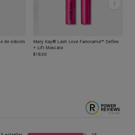
Next
e de edición
Mary Kay® Lash Love Fanorama™ Define
Ma
+ Lift Mascara
Ki
$18.00
$2
5 estrellas
18