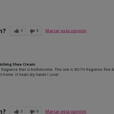
n?
3
0
Marcar esta opinión
ishing Shea Cream
a fragrance that is bothersome. This one is BOTH fragrance fre
 at home. It heals dry hands ! Love!
n?
3
0
Marcar esta opinión