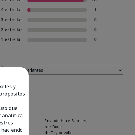
4 estrellas
1
3 estrellas
0
2 estrellas
0
1 estrella
0
xeles y
 propósitos
 uso que
 analítica
Enviado
Hace 8 meses
estros
por
Dixie
 haciendo
de
Taylorsville