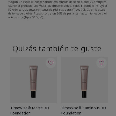
†Según un estudio independiente con consumidoras en el cual 292 mujeres
usaron el producto una vez al día durante siete (7) días. El estudio incluyó el
50% de participantes con tonos de piel más claros (Tipos I, II, III, en la escala
de tonos de piel de Fitzpatrick), y un 50% de participantes con tonos de piel
más oscuros (Tipos IV, V, VI).
Quizás también te guste
TimeWise® Matte 3D
TimeWise® Luminous 3D
Sk
Foundation
Foundation
De