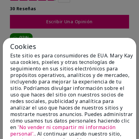
30 Reseñas
Escribir Una Opinión
93%
Cookies
de los encuestados recomendaría a un amigo.
Este sitio es para consumidores de EUA. Mary Kay
usa cookies, pixeles y otras tecnologías de
5 estrellas
24
seguimiento en sus sitios electrónicos para
propósitos operativos, analíticos y de mercadeo,
4 estrellas
4
incluyendo para mejorar la experiencia de tu
3 estrellas
0
sitio. Podríamos divulgar información sobre el
uso que haces del sitio con nuestros socios de
2 estrellas
2
redes sociales, publicidad y analítica para
analizar el uso que haces de nuestros sitios y
1 estrella
0
mostrarte nuestros anuncios. Puedes administrar
cómo usamos tus datos personales haciendo clic
en
'No vender ni compartir mi información
Tipo De Piel
personal'.
. Al continuar usando nuestro sitio,
Filtrar