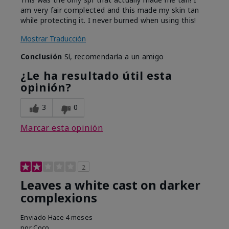
am very fair complected and this made my skin tan
while protecting it. I never burned when using this!
Mostrar Traducción
Conclusión
Sí, recomendaría a un amigo
¿Le ha resultado útil esta
opinión?
3
0
Marcar esta opinión
2
Leaves a white cast on darker
complexions
Enviado
Hace 4 meses
por
Coco