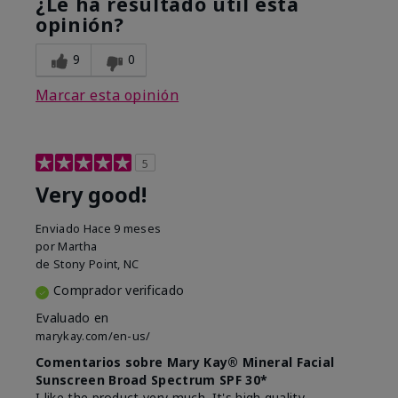
¿Le ha resultado útil esta
opinión?
9
0
Marcar esta opinión
5
Very good!
Enviado
Hace 9 meses
por
Martha
de
Stony Point, NC
Comprador verificado
Evaluado en
marykay.com/en-us/
Comentarios sobre Mary Kay® Mineral Facial
Sunscreen Broad Spectrum SPF 30*
I like the product very much. It's high quality.