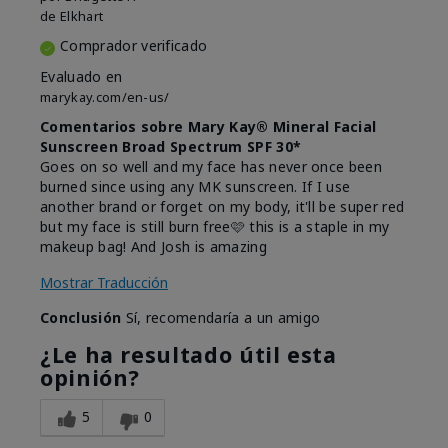
de
Elkhart
Comprador verificado
Evaluado en
marykay.com/en-us/
Comentarios sobre Mary Kay® Mineral Facial
Sunscreen Broad Spectrum SPF 30*
Goes on so well and my face has never once been
burned since using any MK sunscreen. If I use
another brand or forget on my body, it'll be super red
but my face is still burn free🩷 this is a staple in my
makeup bag! And Josh is amazing
Mostrar Traducción
Conclusión
Sí, recomendaría a un amigo
¿Le ha resultado útil esta
opinión?
5
0