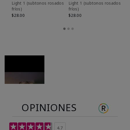
es
Light 1​ (subtonos rosados
Light 1​ (subtonos rosados
fríos)
fríos)
$9
$28.00
$28.00
OPINIONES
4.7