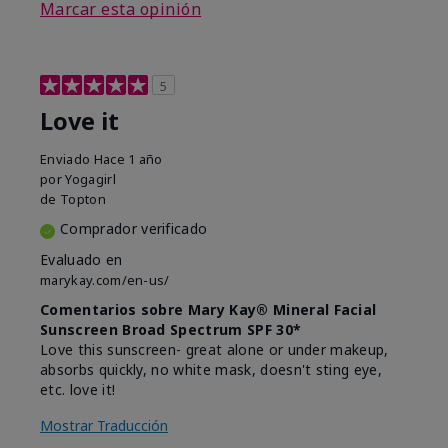
Marcar esta opinión
5
Love it
Enviado
Hace 1 año
por
Yogagirl
de
Topton
Comprador verificado
Evaluado en
marykay.com/en-us/
Comentarios sobre Mary Kay® Mineral Facial
Sunscreen Broad Spectrum SPF 30*
Love this sunscreen- great alone or under makeup,
absorbs quickly, no white mask, doesn't sting eye,
etc. love it!
Mostrar Traducción