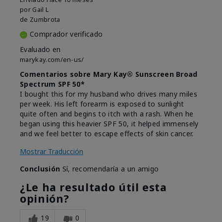
por
Gail L
de
Zumbrota
Comprador verificado
Evaluado en
marykay.com/en-us/
Comentarios sobre Mary Kay® Sunscreen Broad
Spectrum SPF 50*
I bought this for my husband who drives many miles
per week. His left forearm is exposed to sunlight
quite often and begins to itch with a rash. When he
began using this heavier SPF 50, it helped immensely
and we feel better to escape effects of skin cancer.
Mostrar Traducción
Conclusión
Sí, recomendaría a un amigo
¿Le ha resultado útil esta
opinión?
19
0