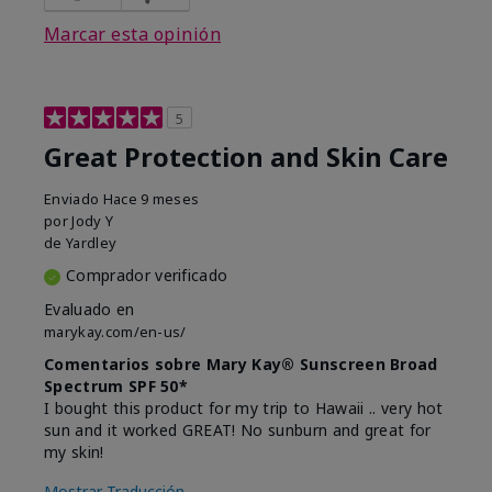
Marcar esta opinión
5
Great Protection and Skin Care
Enviado
Hace 9 meses
por
Jody Y
de
Yardley
Comprador verificado
Evaluado en
marykay.com/en-us/
Comentarios sobre Mary Kay® Sunscreen Broad
Spectrum SPF 50*
I bought this product for my trip to Hawaii .. very hot
sun and it worked GREAT! No sunburn and great for
my skin!
Mostrar Traducción