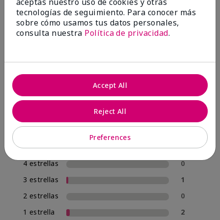
OPINIONES
aceptas nuestro uso de cookies y otras
tecnologías de seguimiento. Para conocer más
sobre cómo usamos tus datos personales,
consulta nuestra
Política de privacidad
.
4.8
57 Reseñas
Escribir Una Opinión
Accept All
95%
Reject All
de los encuestados recomendaría a un amigo.
Preferences
5 estrellas
54
4 estrellas
0
3 estrellas
1
2 estrellas
0
1 estrella
2