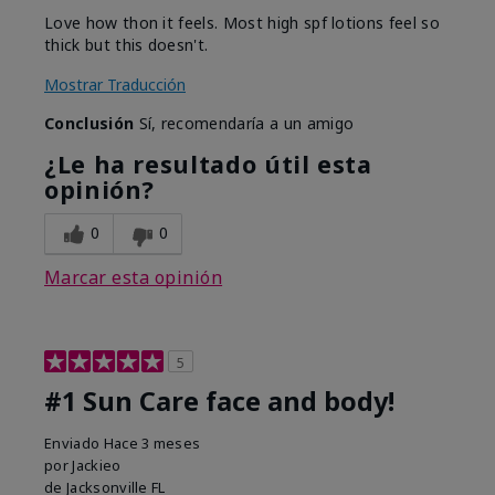
Love how thon it feels. Most high spf lotions feel so
thick but this doesn't.
Mostrar Traducción
Conclusión
Sí, recomendaría a un amigo
¿Le ha resultado útil esta
opinión?
0
0
Marcar esta opinión
5
#1 Sun Care face and body!
Enviado
Hace 3 meses
por
Jackieo
de
Jacksonville FL