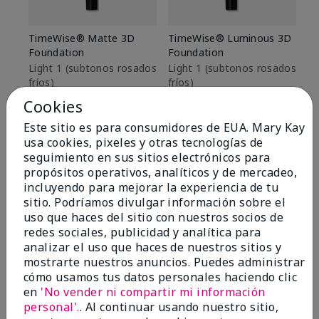
TimeWise® Matte 3D
TimeWise® Luminous 3D
Sk
Foundation
Foundation
De
es
Light 1​ (subtonos rosados
Light 1​ (subtonos rosados
fríos)
fríos)
$9
$28.00
$28.00
Cookies
Este sitio es para consumidores de EUA. Mary Kay
usa cookies, pixeles y otras tecnologías de
seguimiento en sus sitios electrónicos para
propósitos operativos, analíticos y de mercadeo,
incluyendo para mejorar la experiencia de tu
sitio. Podríamos divulgar información sobre el
uso que haces del sitio con nuestros socios de
redes sociales, publicidad y analítica para
analizar el uso que haces de nuestros sitios y
mostrarte nuestros anuncios. Puedes administrar
cómo usamos tus datos personales haciendo clic
en
'No vender ni compartir mi información
personal'.
. Al continuar usando nuestro sitio,