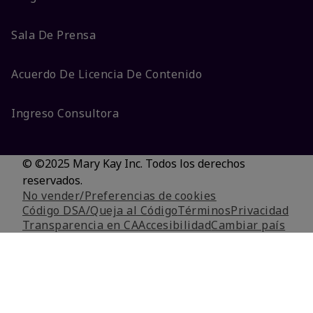
Sala De Prensa
Acuerdo De Licencia De Contenido
Ingreso Consultora
© ©2025 Mary Kay Inc. Todos los derechos
reservados.
No vender/Preferencias de cookies
Código DSA/Queja al Código
Términos
Privacidad
Transparencia en CA
Accesibilidad
Cambiar país