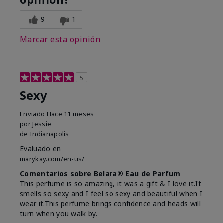
9
1
Marcar esta opinión
5
Sexy
Enviado
Hace 11 meses
por
Jessie
de
Indianapolis
Evaluado en
marykay.com/en-us/
Comentarios sobre Belara® Eau de Parfum
This perfume is so amazing, it was a gift & I love it.It
smells so sexy and I feel so sexy and beautiful when I
wear it.This perfume brings confidence and heads will
turn when you walk by.