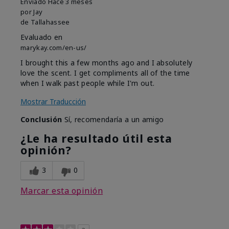
Enviado
Hace 3 meses
por
Jay
de
Tallahassee
Evaluado en
marykay.com/en-us/
I brought this a few months ago and I absolutely
love the scent. I get compliments all of the time
when I walk past people while I'm out.
Mostrar Traducción
Conclusión
Sí, recomendaría a un amigo
¿Le ha resultado útil esta
opinión?
3
0
Marcar esta opinión