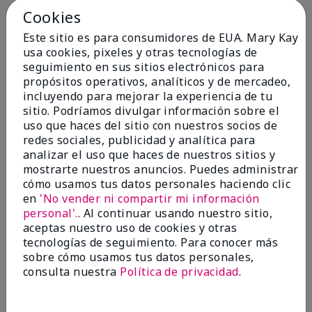
Conclusión
Sí, recomendaría a un amigo
Cookies
¿Le ha resultado útil esta
Este sitio es para consumidores de EUA. Mary Kay
opinión?
usa cookies, pixeles y otras tecnologías de
seguimiento en sus sitios electrónicos para
propósitos operativos, analíticos y de mercadeo,
4
0
incluyendo para mejorar la experiencia de tu
Marcar esta opinión
sitio. Podríamos divulgar información sobre el
uso que haces del sitio con nuestros socios de
redes sociales, publicidad y analítica para
analizar el uso que haces de nuestros sitios y
5
mostrarte nuestros anuncios. Puedes administrar
cómo usamos tus datos personales haciendo clic
Kristen
en
'No vender ni compartir mi información
personal'.
. Al continuar usando nuestro sitio,
Enviado
Hace 10 meses
aceptas nuestro uso de cookies y otras
por
Jennifer
tecnologías de seguimiento. Para conocer más
de
MECHANCSBRG
sobre cómo usamos tus datos personales,
Comprador verificado
consulta nuestra
Política de privacidad
.
Evaluado en
marykay.com/en-us/