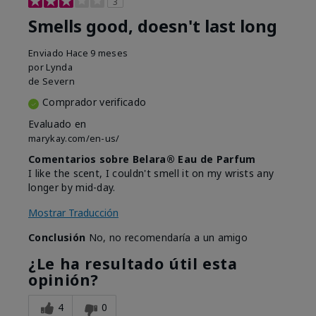
3
Smells good, doesn't last long
Enviado
Hace 9 meses
por
Lynda
de
Severn
Comprador verificado
Evaluado en
marykay.com/en-us/
Comentarios sobre Belara® Eau de Parfum
I like the scent, I couldn't smell it on my wrists any
longer by mid-day.
Mostrar Traducción
Conclusión
No, no recomendaría a un amigo
¿Le ha resultado útil esta
opinión?
4
0