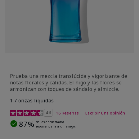
Prueba una mezcla translúcida y vigorizante de
notas florales y cálidas. El higo y las flores se
armonizan con toques de sándalo y almizcle.
1.7 onzas líquidas
Calificación de clientes de 4,5 de 5
4.6
16 Reseñas
Escribir una opinión
87%
de los encuestados
recomendaría a un amigo.