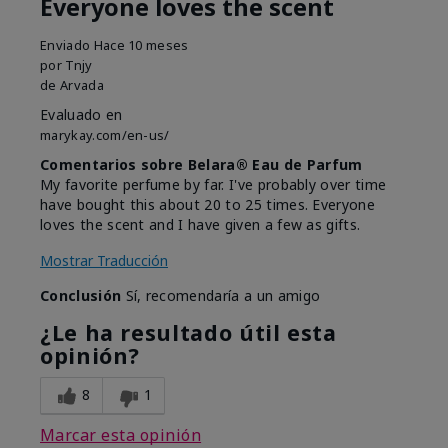
Everyone loves the scent
Enviado
Hace 10 meses
por
Tnjy
de
Arvada
Evaluado en
marykay.com/en-us/
Comentarios sobre Belara® Eau de Parfum
My favorite perfume by far. I've probably over time
have bought this about 20 to 25 times. Everyone
loves the scent and I have given a few as gifts.
Mostrar Traducción
Conclusión
Sí, recomendaría a un amigo
¿Le ha resultado útil esta
opinión?
8
1
Marcar esta opinión