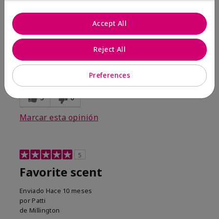
Comentarios sobre Belara® Eau de Parfum
Awesome!
Accept All
Mostrar Traducción
Reject All
Conclusión
Sí, recomendaría a un amigo
¿Le ha resultado útil esta
Preferences
opinión?
3
0
Marcar esta opinión
5
Favorite scent
Enviado
Hace 10 meses
por
Patti
de
Millington