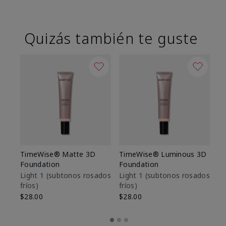
Quizás también te guste
TimeWise® Matte 3D
TimeWise® Luminous 3D
Sk
Foundation
Foundation
De
es
Light 1​ (subtonos rosados
Light 1​ (subtonos rosados
fríos)
fríos)
$9
$28.00
$28.00