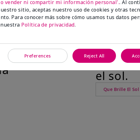
No vender ni compartir mi información personal'.
. Al con
uerpo y Sol
Maquillaj
uestro sitio, aceptas nuestro uso de cookies y otras tec
nto. Para conocer más sobre cómo usamos tus datos per
 nuestra
Política de privacidad
.
ición
Mary Kay® Su
Descubr
ye a
Preferences
Reject All
Acc
potenci
ia
el sol.
Que Brille El Sol