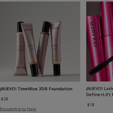
¡NUEVO! Las
¡NUEVO! TimeWise 3D® Foundation
Define+Lift
$28
$18
Encuentra tu tono