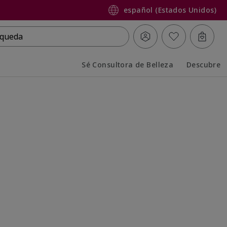
español (Estados Unidos)
queda
Sé Consultora de Belleza
Descubre
Collapsed
Expanded