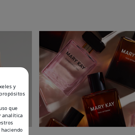
xeles y
 propósitos
 uso que
 analítica
estros
 haciendo