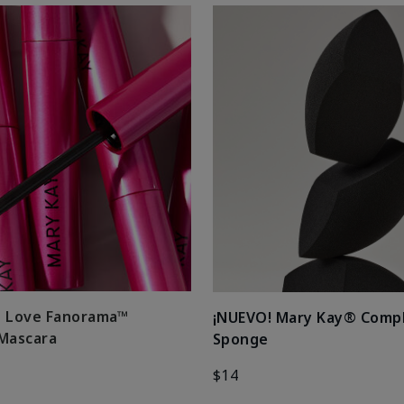
h Love Fanorama™
¡NUEVO! Mary Kay® Comp
 Mascara
Sponge
$14