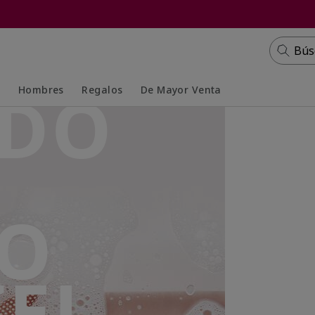
Bús
ADO
s
Hombres
Regalos
De Mayor Venta
Collapsed
Expanded
DO
IEL