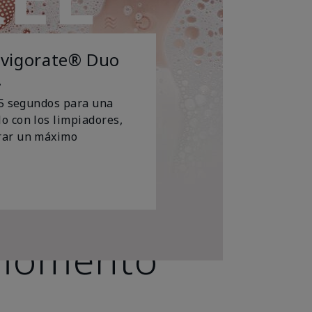
invigorate® Duo
.
15 segundos para una
o con los limpiadores,
grar un máximo
 momento