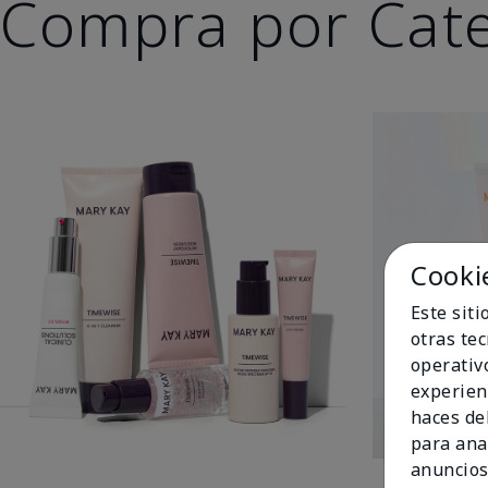
Compra por Cat
Cooki
Este sit
otras te
operativ
experien
haces del
para ana
anuncios