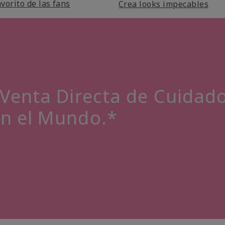
vorito de las fans
Crea looks impecables
Venta Directa de Cuidado 
en el Mundo.*