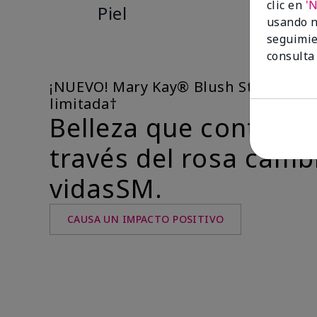
clic en
'
Piel
C
usando n
seguimie
consulta
¡NUEVO! Mary Kay® Blush Stick de ed
limitada†
Belleza que contribu
través del rosa camb
vidasSM.
CAUSA UN IMPACTO POSITIVO