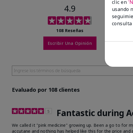
clic en
'
4.9
usando n
seguimie
consulta
108 Reseñas
Escribir Una Opinión
Evaluado por 108 clientes
Fantastic during 
5
We called it "pink medicine" growing up. Been a go to for
accutane and nothing has helped like this for the price and q