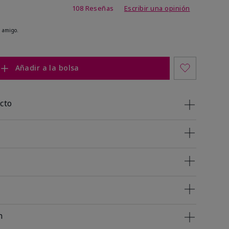
 de 5 de 5
108 Reseñas
Escribir una opinión
 amigo.
Añadir a la bolsa
cto
n