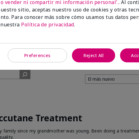
No vender ni compartir mi información personal'.
. Al con
uestro sitio, aceptas nuestro uso de cookies y otras tec
99%
nto. Para conocer más sobre cómo usamos tus datos per
 nuestra
Política de privacidad
.
de los encuestados
recomendaría a un
amigo.
Preferences
Reject All
Acc
Accutane Treatment
 my family since my grandmother was young. Been doing a treatme
uality.