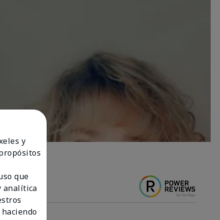
xeles y
 propósitos
 uso que
 analítica
estros
 haciendo