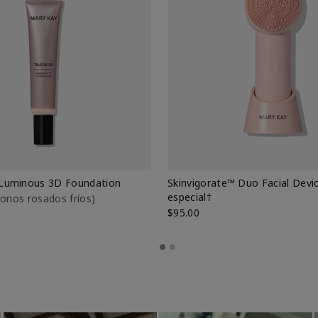
Luminous 3D Foundation
Skinvigorate™ Duo Facial Devic
especial†
btonos rosados fríos)
$95.00