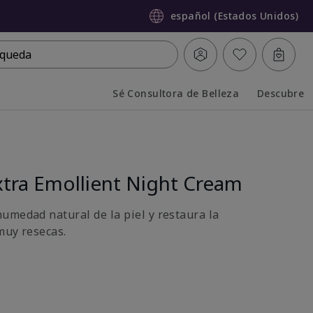
español (Estados Unidos)
queda
Sé Consultora de Belleza
Descubre
Collapsed
Expanded
tra Emollient Night Cream
umedad natural de la piel y restaura la
muy resecas.