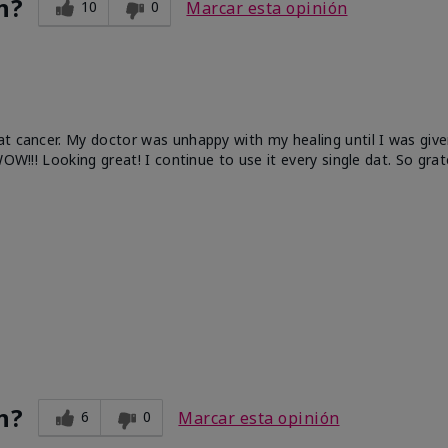
n?
10
0
Marcar esta opinión
at cancer. My doctor was unhappy with my healing until I was give
OW!!! Looking great! I continue to use it every single dat. So grat
n?
6
0
Marcar esta opinión