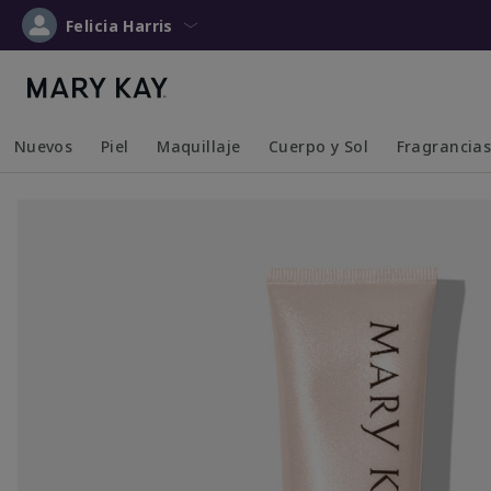
Felicia Harris
Nuevos
Piel
Maquillaje
Cuerpo y Sol
Fragrancia
Collapsed
Expanded
Collapsed
Expanded
Collapsed
Expanded
Collapsed
Expanded