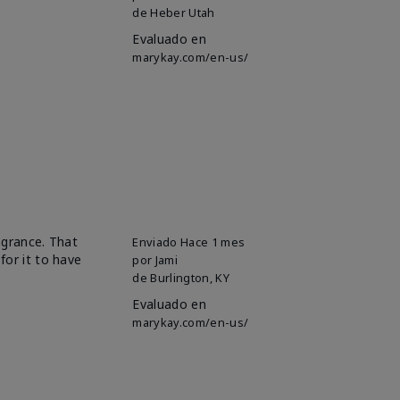
de
Heber Utah
Evaluado en
marykay.com/en-us/
ragrance. That
Enviado
Hace 1 mes
for it to have
por
Jami
de
Burlington, KY
Evaluado en
marykay.com/en-us/