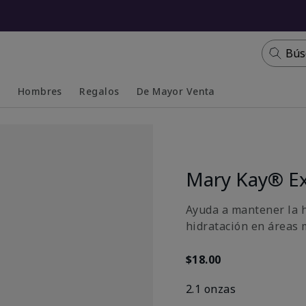
Bús
s
Hombres
Regalos
De Mayor Venta
Collapsed
Expanded
Mary Kay® Ex
Ayuda a mantener la h
hidratación en áreas 
$18.00
2.1 onzas