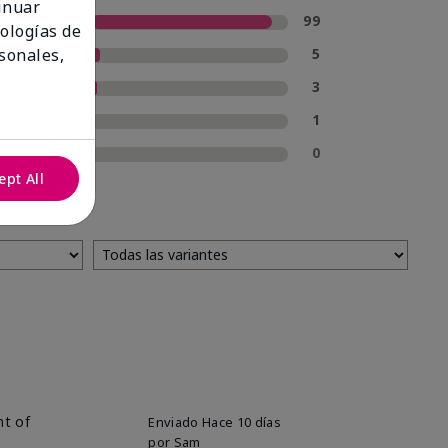
tinuar
5 estrellas
99
nologías de
4 estrellas
5
sonales,
3 estrellas
3
2 estrellas
1
1 estrella
0
ept All
nt of
Enviado
Hace 10 días
por
Sam