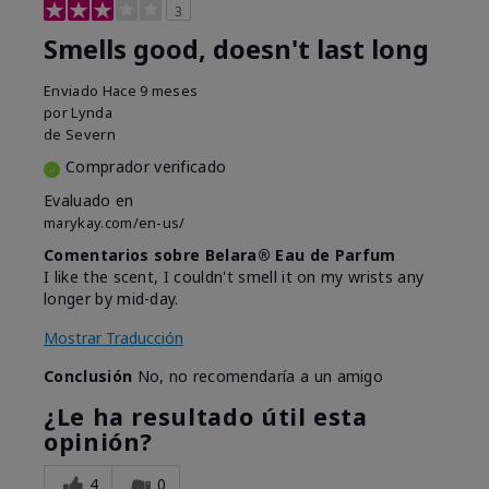
3
Smells good, doesn't last long
Enviado
Hace 9 meses
por
Lynda
de
Severn
Comprador verificado
Evaluado en
marykay.com/en-us/
Comentarios sobre Belara® Eau de Parfum
I like the scent, I couldn't smell it on my wrists any
longer by mid-day.
Mostrar Traducción
Conclusión
No, no recomendaría a un amigo
¿Le ha resultado útil esta
opinión?
4
0