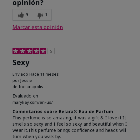
opinión?
9
1
Marcar esta opinión
5
Sexy
Enviado
Hace 11 meses
por
Jessie
de
Indianapolis
Evaluado en
marykay.com/en-us/
Comentarios sobre Belara® Eau de Parfum
This perfume is so amazing, it was a gift & I love it.It
smells so sexy and I feel so sexy and beautiful when I
wear it.This perfume brings confidence and heads will
turn when you walk by.