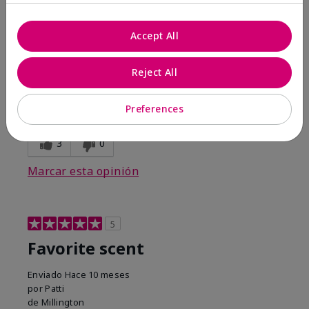
Comentarios sobre Belara® Eau de Parfum
Awesome!
Accept All
Mostrar Traducción
Reject All
Conclusión
Sí, recomendaría a un amigo
¿Le ha resultado útil esta
Preferences
opinión?
3
0
Marcar esta opinión
5
Favorite scent
Enviado
Hace 10 meses
por
Patti
de
Millington