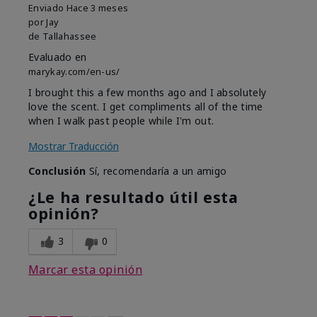
Enviado
Hace 3 meses
por
Jay
de
Tallahassee
Evaluado en
marykay.com/en-us/
I brought this a few months ago and I absolutely
love the scent. I get compliments all of the time
when I walk past people while I'm out.
Mostrar Traducción
Conclusión
Sí, recomendaría a un amigo
¿Le ha resultado útil esta
opinión?
3
0
Marcar esta opinión