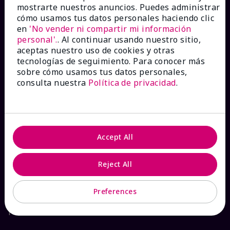
mostrarte nuestros anuncios. Puedes administrar
Catálogos interactivos
cómo usamos tus datos personales haciendo clic
en
'No vender ni compartir mi información
personal'.
. Al continuar usando nuestro sitio,
Preguntas frecuentes
aceptas nuestro uso de cookies y otras
tecnologías de seguimiento. Para conocer más
sobre cómo usamos tus datos personales,
consulta nuestra
Política de privacidad
.
ACERCA DE MARY KAY
Garantía de Satisfacción
Accept All
Sobre Mary Kay
Reject All
Sostenibilidad
Preferences
Promesa De Producto