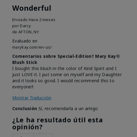
Wonderful
Enviado
Hace 2 meses
por
Darcy
de
AFTON, NY
Evaluado en
marykay.com/en-us/
Comentarios sobre Special-Edition† Mary Kay®
Blush Stick
I bought this blush in the color of Kind Spirit and I
just LOVE it. I put some on myself and my Daughter
and it looks so good. I would recommend this to
everyone!!
Mostrar Traducción
Conclusión
Sí, recomendaría a un amigo
¿Le ha resultado útil esta
opinión?