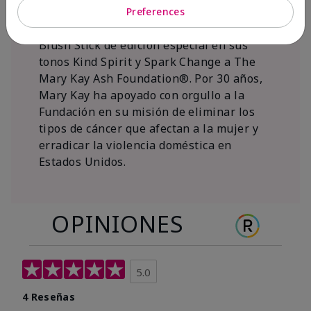
al 15 de noviembre de 2026, Mary Kay Inc.
Preferences
donará $1 de cada venta del Mary Kay®
Blush Stick de edición especial en sus
tonos Kind Spirit y Spark Change a The
Mary Kay Ash Foundation®. Por 30 años,
Mary Kay ha apoyado con orgullo a la
Fundación en su misión de eliminar los
tipos de cáncer que afectan a la mujer y
erradicar la violencia doméstica en
Estados Unidos.
OPINIONES
5.0
4 Reseñas