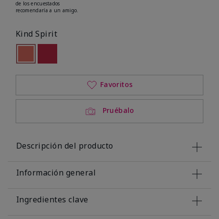
de los encuestados
recomendaría a un amigo.
Kind Spirit
seleccionado
Out of stock
Out of stock
Favoritos
Pruébalo
Descripción del producto
Información general
Ingredientes clave