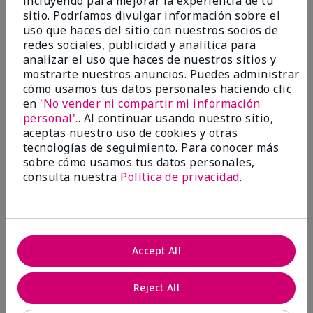
incluyendo para mejorar la experiencia de tu
investigación contra el cáncer, erradicar
sitio. Podríamos divulgar información sobre el
la violencia doméstica, promover el
uso que haces del sitio con nuestros socios de
empoderamiento económico y
redes sociales, publicidad y analítica para
transformar comunidades.
analizar el uso que haces de nuestros sitios y
mostrarte nuestros anuncios. Puedes administrar
cómo usamos tus datos personales haciendo clic
en
'No vender ni compartir mi información
personal'.
. Al continuar usando nuestro sitio,
aceptas nuestro uso de cookies y otras
tecnologías de seguimiento. Para conocer más
sobre cómo usamos tus datos personales,
consulta nuestra
Política de privacidad
.
Juntas hacemos la diferencia.
Accept All
Únete al programa global El rosa cambia
vidas® de Mary Kay y ayuda a cambiar la
Reject All
vida de mujeres y sus familias en todo el
mundo. En Estados Unidos, del 26 de abril