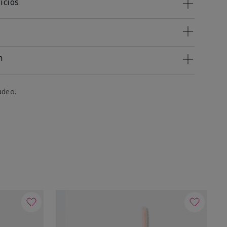
icios
n
udeo.