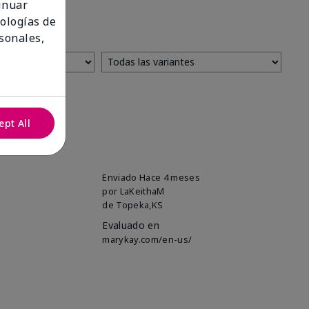
tinuar
nologías de
sonales,
ept All
Enviado
Hace 4 meses
por
LaKeithaM
de
Topeka,KS
Evaluado en
marykay.com/en-us/