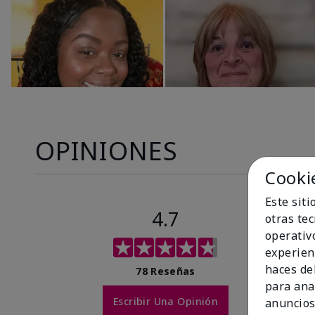
OPINIONES
Cooki
Este sit
4.7
otras te
operativ
experien
haces del
78 Reseñas
para ana
Escribir Una Opinión
anuncios