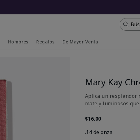
Bús
s
Hombres
Regalos
De Mayor Venta
Collapsed
Expanded
Mary Kay Ch
Aplica un resplandor n
mate y luminosos que 
$16.00
.14 de onza