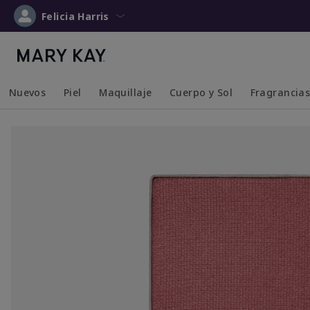
Felicia Harris
Nuevos
Piel
Maquillaje
Cuerpo y Sol
Fragrancia
Collapsed
Expanded
Collapsed
Expanded
Collapsed
Expanded
Collapsed
Expanded