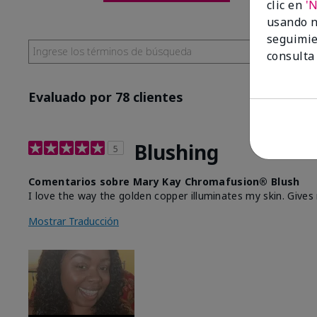
clic en
'
usando n
seguimie
consulta
Evaluado por 78 clientes
Blushing
5
Comentarios sobre Mary Kay Chromafusion® Blush
I love the way the golden copper illuminates my skin. Give
Mostrar Traducción