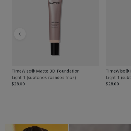
Previous
TimeWise® Matte 3D Foundation
TimeWise® 
Light 1​ (subtonos rosados fríos)
Light 1​ (su
$28.00
$28.00