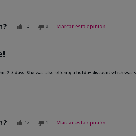
n?
13
0
Marcar esta opinión
e!
hin 2-3 days. She was also offering a holiday discount which was
n?
12
1
Marcar esta opinión