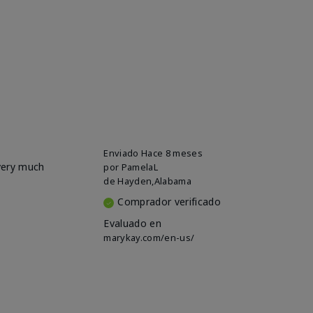
Enviado
Hace 8 meses
 very much
por
PamelaL
de
Hayden,Alabama
Comprador verificado
Evaluado en
marykay.com/en-us/