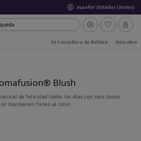
español (Estados Unidos)
queda
Sé Consultora de Belleza
Descubre
Collapsed
Expanded
romafusion® Blush
atural de felicidad todos los días con seis tonos
se mantienen fieles al color.