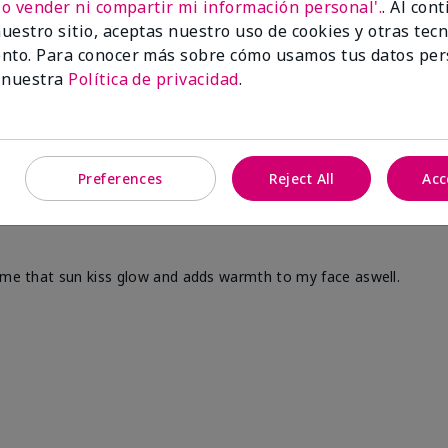
No vender ni compartir mi información personal'.
. Al con
uestro sitio, aceptas nuestro uso de cookies y otras tec
nto. Para conocer más sobre cómo usamos tus datos per
 nuestra
Política de privacidad
.
Preferences
Reject All
Acc
s me that sun kiss glow and adds warmth to my face aswell.