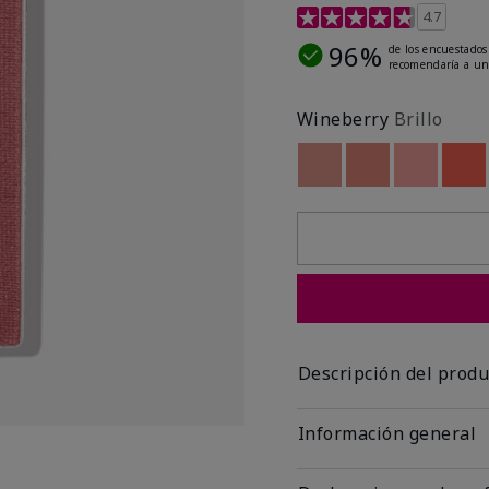
Calificación de clientes 
4.7
96%
de los encuestados
recomendaría a un
Wineberry
Brillo
Out of stock
Out of stock
Out of st
Out
Descripción del produ
Información general