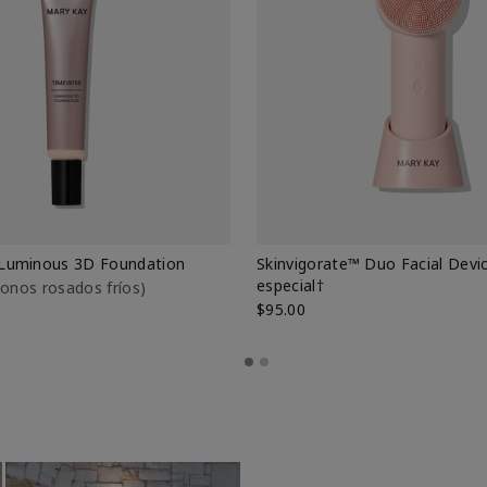
Luminous 3D Foundation
Skinvigorate™ Duo Facial Devic
especial†
btonos rosados fríos)
$95.00