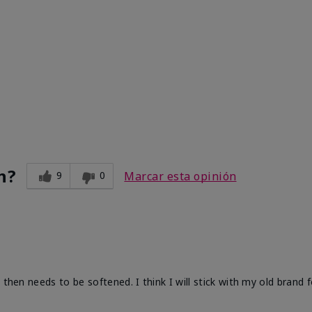
n?
9
0
Marcar esta opinión
 then needs to be softened. I think I will stick with my old brand 