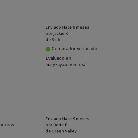
Enviado
Hace 9 meses
por
Jackie K
de
Slidell
Comprador verificado
Evaluado en
marykay.com/en-us/
Enviado
Hace 9 meses
for now.
por
Bette B.
de
Green Valley