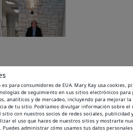
es
io es para consumidores de EUA. Mary Kay usa cookies, pi
cnologías de seguimiento en sus sitios electrónicos para
96%
os, analíticos y de mercadeo, incluyendo para mejorar la
cia de tu sitio. Podríamos divulgar información sobre el
de los encuestados
 sitio con nuestros socios de redes sociales, publicidad y
recomendaría a un
lizar el uso que haces de nuestros sitios y mostrarte nu
amigo.
. Puedes administrar cómo usamos tus datos personales