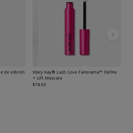
Next
e de edición
Mary Kay® Lash Love Fanorama™ Define
Ma
+ Lift Mascara
Ki
$18.00
$2