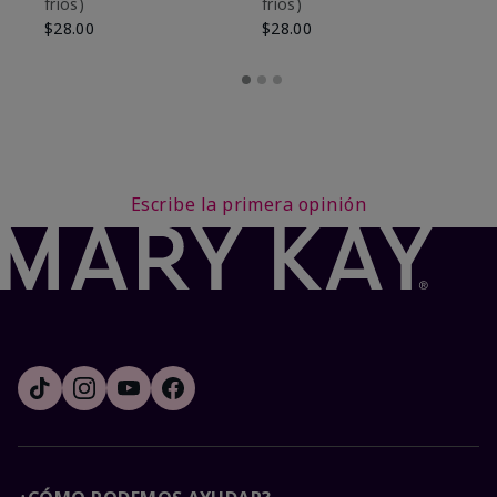
fríos)
fríos)
$9
$28.00
$28.00
Escribe la primera opinión