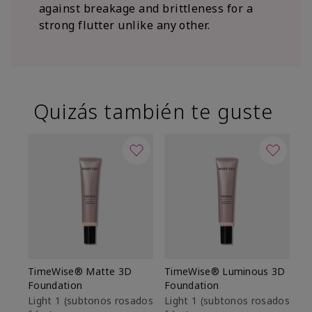
against breakage and brittleness for a
strong flutter unlike any other.
Quizás también te guste
TimeWise® Matte 3D
TimeWise® Luminous 3D
Sk
Foundation
Foundation
De
es
Light 1​ (subtonos rosados
Light 1​ (subtonos rosados