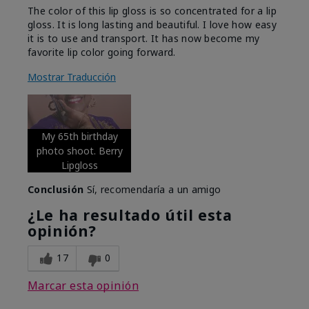
The color of this lip gloss is so concentrated for a lip
gloss. It is long lasting and beautiful. I love how easy
it is to use and transport. It has now become my
favorite lip color going forward.
Mostrar Traducción
My 65th birthday
photo shoot. Berry
Lipgloss
Conclusión
Sí, recomendaría a un amigo
¿Le ha resultado útil esta
opinión?
17
0
Marcar esta opinión