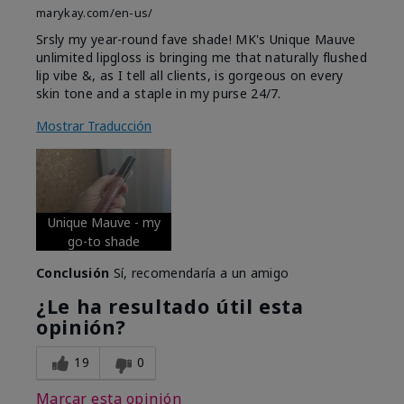
marykay.com/en-us/
Srsly my year-round fave shade! MK's Unique Mauve
unlimited lipgloss is bringing me that naturally flushed
lip vibe &, as I tell all clients, is gorgeous on every
skin tone and a staple in my purse 24/7.
Mostrar Traducción
Unique Mauve - my
go-to shade
Conclusión
Sí, recomendaría a un amigo
¿Le ha resultado útil esta
opinión?
19
0
Marcar esta opinión