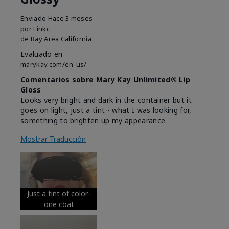
Enviado
Hace 3 meses
por
Linkc
de
Bay Area California
Evaluado en
marykay.com/en-us/
Comentarios sobre Mary Kay Unlimited® Lip
Gloss
Looks very bright and dark in the container but it
goes on light, just a tint - what I was looking for,
something to brighten up my appearance.
Mostrar Traducción
Just a tint of color-
one coat