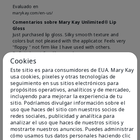
Evaluado en
marykay.com/en-us/
Comentarios sobre Mary Kay Unlimited® Lip
Gloss
Just purchased lip gloss. Silky smooth texture and
colors but not pleased with the applicator. Feels very
"floppy " not firm like I have used with others.
Definitely not firm like samples were.
Cookies
Mostrar Traducción
Este sitio es para consumidores de EUA. Mary Kay
Conclusión
Sí, recomendaría a un amigo
usa cookies, pixeles y otras tecnologías de
seguimiento en sus sitios electrónicos para
¿Le ha resultado útil esta
propósitos operativos, analíticos y de mercadeo,
opinión?
incluyendo para mejorar la experiencia de tu
sitio. Podríamos divulgar información sobre el
8
1
uso que haces del sitio con nuestros socios de
redes sociales, publicidad y analítica para
Marcar esta opinión
analizar el uso que haces de nuestros sitios y
mostrarte nuestros anuncios. Puedes administrar
cómo usamos tus datos personales haciendo clic