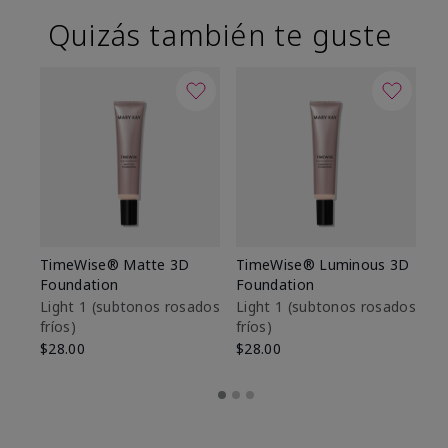
Quizás también te guste
TimeWise® Matte 3D
TimeWise® Luminous 3D
Sk
Foundation
Foundation
De
es
Light 1​ (subtonos rosados
Light 1​ (subtonos rosados
fríos)
fríos)
$9
$28.00
$28.00