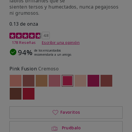
labios brillantes que se
sienten tersos y humectados, nunca pegajosos
ni grumosos.
0.13 de onza
Calificación de clientes de 4,8 de 5
4.8
178 Reseñas
Escribir una opinión
94%
de los encuestados
recomendaría a un amigo.
Pink Fusion
Cremoso
Out of stock
Out of stock
Out of stock
Out of stock
seleccionado
Out of stock
Out of stock
Out of stock
Out of stoc
Out of stock
Out of stock
Favoritos
Pruébalo