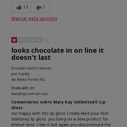
13
1
Marcar esta opinión
1
looks chocolate in on line it
doesn't last
Enviado
Hace 5 meses
por
Sandy
de
Wake Forest NC
Evaluado en
marykay.com/en-us/
Comentarios sobre Mary Kay Unlimited® Lip
Gloss
not happy with this lip gloss I really liked your Rich
Mahoney lip gloss. you bring on a new product for
limited time. I like it but again you discontinued the