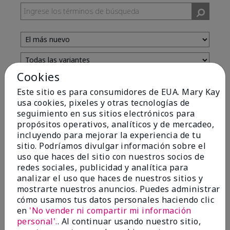
Cookies
Evaluado por 13 clientes
Este sitio es para consumidores de EUA. Mary Kay
usa cookies, pixeles y otras tecnologías de
seguimiento en sus sitios electrónicos para
5
propósitos operativos, analíticos y de mercadeo,
incluyendo para mejorar la experiencia de tu
Yeh! I really works
sitio. Podríamos divulgar información sobre el
uso que haces del sitio con nuestros socios de
Enviado
Hace 4 meses
redes sociales, publicidad y analítica para
por
Char
analizar el uso que haces de nuestros sitios y
de
Detroit, Mi
mostrarte nuestros anuncios. Puedes administrar
Evaluado en
cómo usamos tus datos personales haciendo clic
marykay.com/en-us/
en
'No vender ni compartir mi información
I ski all winter and since adding this to my progam
personal'.
. Al continuar usando nuestro sitio,