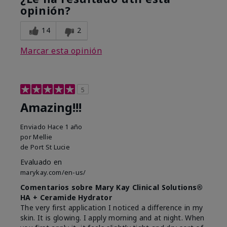
opinión?
14
2
Marcar esta opinión
5
Amazing!!!
Enviado
Hace 1 año
por
Mellie
de
Port St Lucie
Evaluado en
marykay.com/en-us/
Comentarios sobre Mary Kay Clinical Solutions®
HA + Ceramide Hydrator
The very first application I noticed a difference in my
skin. It is glowing. I apply morning and at night. When