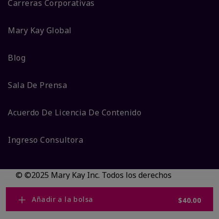
Carreras Corporativas
Mary Kay Global
Blog
Sala De Prensa
Acuerdo De Licencia De Contenido
Ingreso Consultora
© ©2025 Mary Kay Inc. Todos los derechos
reservados.
No vender/Preferencias de cookies
Añadir a la bolsa
$40.00
Código DSA/Queja al Código
Términos
Privacidad
Transparencia en CA
Accesibilidad
Cambiar país