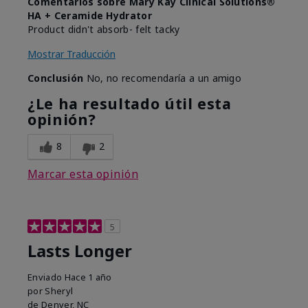
Comentarios sobre Mary Kay Clinical Solutions®
HA + Ceramide Hydrator
Product didn't absorb- felt tacky
Mostrar Traducción
Conclusión
No, no recomendaría a un amigo
¿Le ha resultado útil esta
opinión?
8
2
Marcar esta opinión
5
Lasts Longer
Enviado
Hace 1 año
por
Sheryl
de
Denver, NC