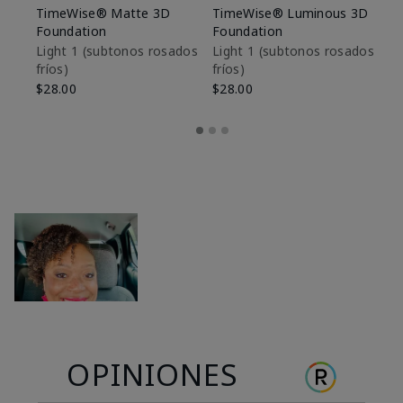
TimeWise® Matte 3D
TimeWise® Luminous 3D
Sk
Foundation
Foundation
De
es
Light 1​ (subtonos rosados
Light 1​ (subtonos rosados
fríos)
fríos)
$9
$28.00
$28.00
OPINIONES