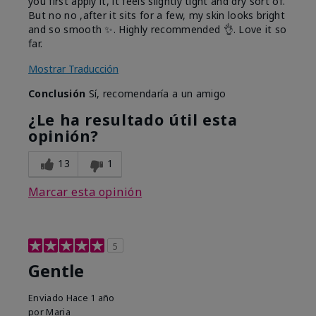
you first apply it, it feels slightly tight and dry sort of.
But no no ,after it sits for a few, my skin looks bright
and so smooth ✨️. Highly recommended 👌. Love it so
far.
Mostrar Traducción
Conclusión
Sí, recomendaría a un amigo
¿Le ha resultado útil esta
opinión?
13
1
Marcar esta opinión
5
Gentle
Enviado
Hace 1 año
por
Maria