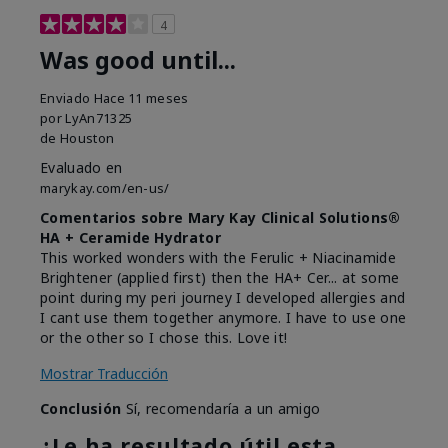
4
Was good until...
Enviado
Hace 11 meses
por
LyAn71325
de
Houston
Evaluado en
marykay.com/en-us/
Comentarios sobre Mary Kay Clinical Solutions®
HA + Ceramide Hydrator
This worked wonders with the Ferulic + Niacinamide
Brightener (applied first) then the HA+ Cer... at some
point during my peri journey I developed allergies and
I cant use them together anymore. I have to use one
or the other so I chose this. Love it!
Mostrar Traducción
Conclusión
Sí, recomendaría a un amigo
¿Le ha resultado útil esta