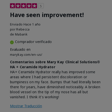
5
Have seen improvement!
Enviado
Hace 1 año
por
Rebecca
de
Mabank
Comprador verificado
Evaluado en
marykay.com/en-us/
Comentarios sobre Mary Kay Clinical Solutions®
HA + Ceramide Hydrator
HA+ Ceramide Hydrator really has improved some
areas where I had persistent discoloration or
bumpiness on my face. Bumps that had literally been
there for years, have diminished noticeably. A broken
blood vessel on the tip of my nose has all but
vanished. I think it's working!
Mostrar Traducción