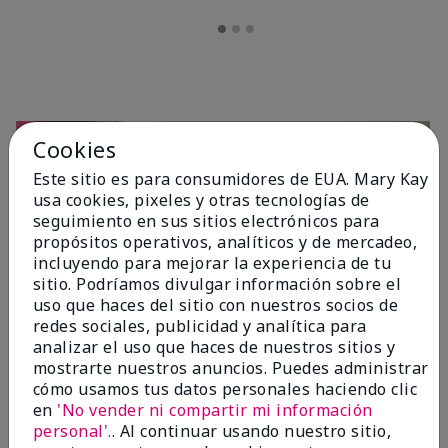
Cookies
Este sitio es para consumidores de EUA. Mary Kay
usa cookies, pixeles y otras tecnologías de
seguimiento en sus sitios electrónicos para
propósitos operativos, analíticos y de mercadeo,
incluyendo para mejorar la experiencia de tu
sitio. Podríamos divulgar información sobre el
OPINIONES
uso que haces del sitio con nuestros socios de
redes sociales, publicidad y analítica para
analizar el uso que haces de nuestros sitios y
mostrarte nuestros anuncios. Puedes administrar
4.7
cómo usamos tus datos personales haciendo clic
10 Reseñas
en
'No vender ni compartir mi información
personal'.
. Al continuar usando nuestro sitio,
Escribir Una Opinión