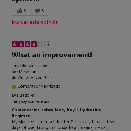
6
0
Marcar esta opinión
4
What an improvement!
Enviado
Hace 1 año
por
Meshaun
de
Winter Haven, Florida
Comprador verificado
Evaluado en
marykay.com/en-us/
Comentarios sobre Mary Kay® Hydrating
Regimen
My skin feels so much better & it's only been a few
days of use! Living in Florida heat means my skin