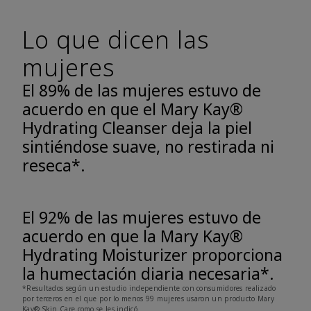
Lo que dicen las
mujeres
El 89% de las mujeres estuvo de
acuerdo en que el Mary Kay®
Hydrating Cleanser deja la piel
sintiéndose suave, no restirada ni
reseca*.
El 92% de las mujeres estuvo de
acuerdo en que la Mary Kay®
Hydrating Moisturizer proporciona
la humectación diaria necesaria*.
*Resultados según un estudio independiente con consumidores realizado
por terceros en el que por lo menos 99 mujeres usaron un producto Mary
Kay® Skin Care como se les indicó.