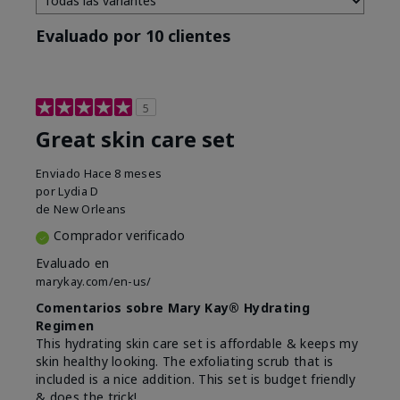
Evaluado por 10 clientes
5
Great skin care set
Enviado
Hace 8 meses
por
Lydia D
de
New Orleans
Comprador verificado
Evaluado en
marykay.com/en-us/
Comentarios sobre Mary Kay® Hydrating
Regimen
This hydrating skin care set is affordable & keeps my
skin healthy looking. The exfoliating scrub that is
included is a nice addition. This set is budget friendly
& does the trick!