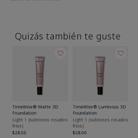
Quizás también te guste
TimeWise® Matte 3D
TimeWise® Luminous 3D
Sk
Foundation
Foundation
De
es
Light 1​ (subtonos rosados
Light 1​ (subtonos rosados
fríos)
fríos)
$9
$28.00
$28.00