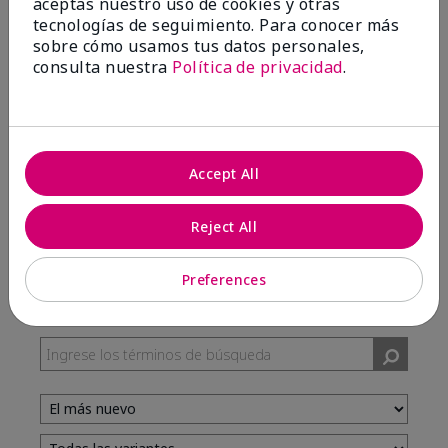
aceptas nuestro uso de cookies y otras
tecnologías de seguimiento. Para conocer más
sobre cómo usamos tus datos personales,
100%
consulta nuestra
Política de privacidad
.
de los encuestados recomendaría a un amigo.
5 estrellas
7
Accept All
4 estrellas
3
3 estrellas
0
Reject All
2 estrellas
0
1 estrella
0
Preferences