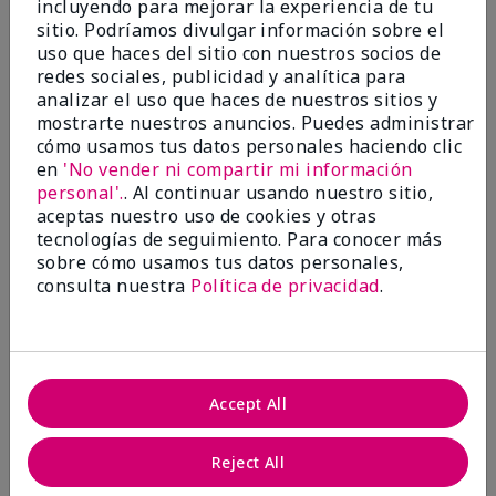
incluyendo para mejorar la experiencia de tu
5
sitio. Podríamos divulgar información sobre el
Satisfied
uso que haces del sitio con nuestros socios de
redes sociales, publicidad y analítica para
Enviado
Hace 3 meses
analizar el uso que haces de nuestros sitios y
por
Keyrone
mostrarte nuestros anuncios. Puedes administrar
de
LaBelle, FL
cómo usamos tus datos personales haciendo clic
Evaluado en
en
'No vender ni compartir mi información
marykay.com/en-us/
personal'.
. Al continuar usando nuestro sitio,
aceptas nuestro uso de cookies y otras
Since using MK products, my skin hasn't been as oily.
tecnologías de seguimiento. Para conocer más
I've received compliments that my complexion has
sobre cómo usamos tus datos personales,
improved, and most of all, my skin doesn't feel dry or
irritated after use. Moisturizers are usually hard to
consulta nuestra
Política de privacidad
.
come by, but this one is lightweight and not
overbearing or oily. Thank you so much, Mrs. Gaenelle
Tyre, for introducing me to these products!
Mostrar Traducción
Accept All
Conclusión
Sí, recomendaría a un amigo
Reject All
¿Le ha resultado útil esta
opinión?