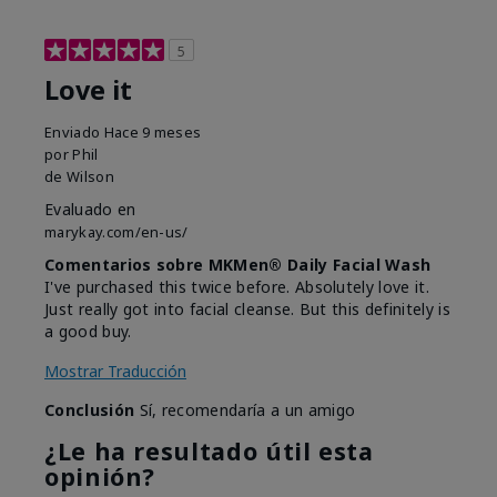
5
Love it
Enviado
Hace 9 meses
por
Phil
de
Wilson
Evaluado en
marykay.com/en-us/
Comentarios sobre MKMen® Daily Facial Wash
I've purchased this twice before. Absolutely love it.
Just really got into facial cleanse. But this definitely is
a good buy.
Mostrar Traducción
Conclusión
Sí, recomendaría a un amigo
¿Le ha resultado útil esta
opinión?