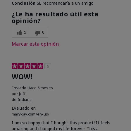
Conclusión
Sí, recomendaría a un amigo
¿Le ha resultado útil esta
opinión?
5
0
Marcar esta opinión
5
WOW!
Enviado
Hace 6 meses
por
Jeff.
de
Indiana
Evaluado en
marykay.com/en-us/
I am so happy that I bought this product! It feels
amazing and changed my life forever. This a