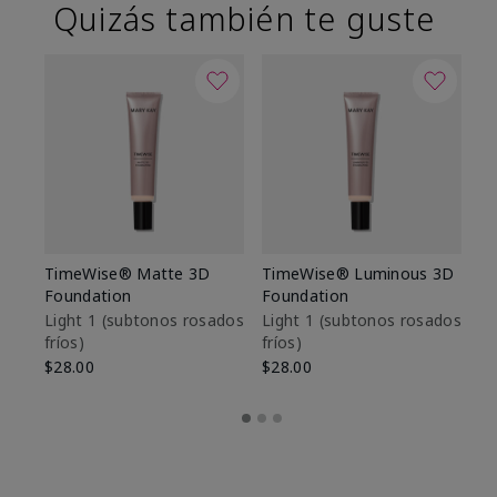
Quizás también te guste
TimeWise® Matte 3D
TimeWise® Luminous 3D
Sk
Foundation
Foundation
De
es
Light 1​ (subtonos rosados
Light 1​ (subtonos rosados
fríos)
fríos)
$9
$28.00
$28.00