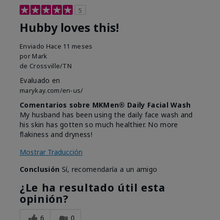
5
Hubby loves this!
Enviado
Hace 11 meses
por
Mark
de
Crossville/TN
Evaluado en
marykay.com/en-us/
Comentarios sobre MKMen® Daily Facial Wash
My husband has been using the daily face wash and
his skin has gotten so much healthier. No more
flakiness and dryness!
Mostrar Traducción
Conclusión
Sí, recomendaría a un amigo
¿Le ha resultado útil esta
opinión?
6
0