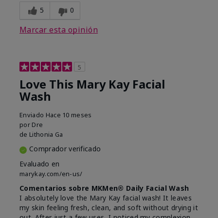
5
0
Marcar esta opinión
5
Love This Mary Kay Facial
Wash
Enviado
Hace 10 meses
por
Dre
de
Lithonia Ga
Comprador verificado
Evaluado en
marykay.com/en-us/
Comentarios sobre MKMen® Daily Facial Wash
I absolutely love the Mary Kay facial wash! It leaves
my skin feeling fresh, clean, and soft without drying it
out. After just a few uses, I noticed my complexion