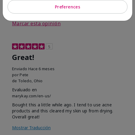
Preferences
3
0
Marcar esta opinión
5
Great!
Enviado
Hace 6 meses
por
Pete
de
Toledo, Ohio
Evaluado en
marykay.com/en-us/
Bought this a little while ago. I tend to use acne
products and this cleared my skin up from drying.
Overall great!
Mostrar Traducción