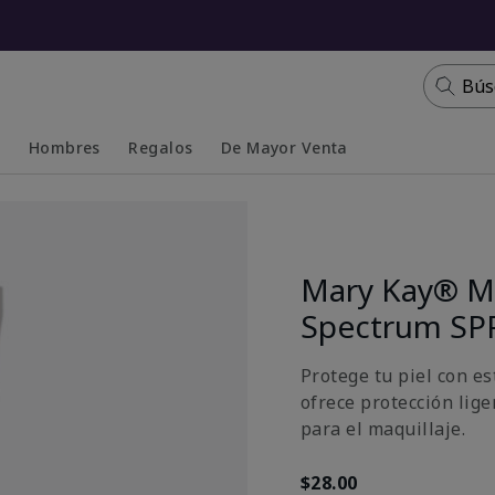
Bús
s
Hombres
Regalos
De Mayor Venta
Collapsed
Expanded
Mary Kay® Mi
Spectrum SP
Protege tu piel con e
ofrece protección lige
para el maquillaje.
$28.00