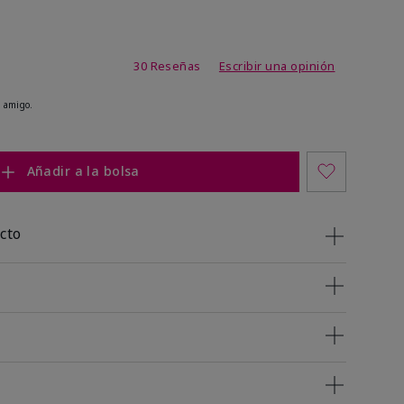
 de 5 de 5
30 Reseñas
Escribir una opinión
 amigo.
Añadir a la bolsa
cto