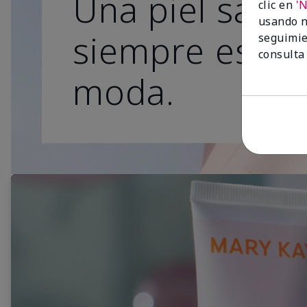
Una piel sana
clic en
'
usando n
siempre está 
seguimie
consulta
moda.