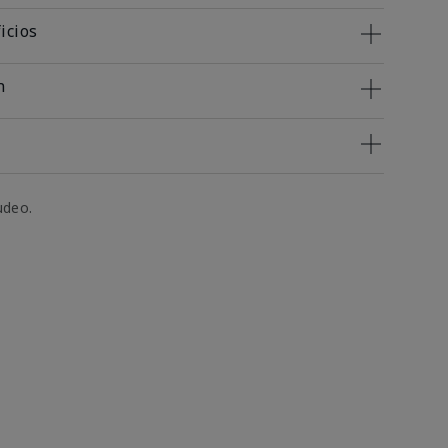
icios
n
udeo.