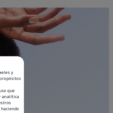
xeles y
 propósitos
 uso que
 analítica
estros
 haciendo