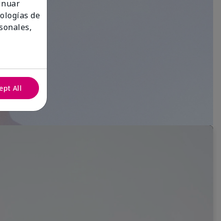
tinuar
nologías de
sonales,
ept All