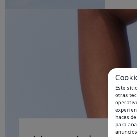
Cooki
Este sit
otras te
operativ
experien
haces del
para ana
anuncios