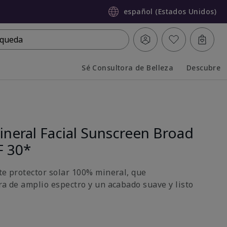
español (Estados Unidos)
queda
Sé Consultora de Belleza
Descubre
Collapsed
Expanded
neral Facial Sunscreen Broad
F 30*
ste protector solar 100% mineral, que
ra de amplio espectro y un acabado suave y listo