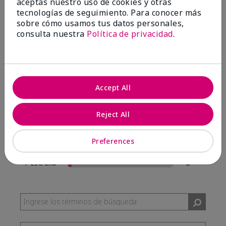
aceptas nuestro uso de cookies y otras
57 Reseñas
tecnologías de seguimiento. Para conocer más
sobre cómo usamos tus datos personales,
Escribir Una Opinión
consulta nuestra
Política de privacidad
.
95%
de los encuestados recomendaría a un amigo.
Accept All
5 estrellas
54
4 estrellas
0
Reject All
3 estrellas
1
Preferences
2 estrellas
0
1 estrella
2