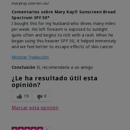
marykay.com/en-us/
Comentarios sobre Mary Kay® Sunscreen Broad
Spectrum SPF 50*
I bought this for my husband who drives many miles
per week. His left forearm is exposed to sunlight
quite often and begins to itch with a rash. When he
began using this heavier SPF 50, it helped immensely
and we feel better to escape effects of skin cancer.
Mostrar Traducción
Conclusión
Sí, recomendaría a un amigo
¿Le ha resultado útil esta
opinión?
19
0
Marcar esta opinión
5