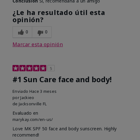
Conclusión
Sí, recomendaría a un amigo
¿Le ha resultado útil esta
opinión?
0
0
Marcar esta opinión
5
#1 Sun Care face and body!
Enviado
Hace 3 meses
por
Jackieo
de
Jacksonville FL
Evaluado en
marykay.com/en-us/
Love MK SPF 50 face and body sunscreen. Highly
recommend!