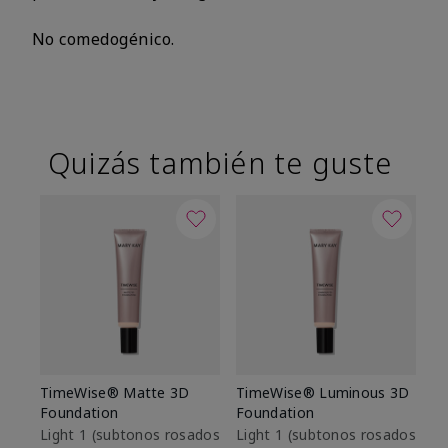
No comedogénico.
Quizás también te guste
TimeWise® Matte 3D
TimeWise® Luminous 3D
Sk
Foundation
Foundation
De
es
Light 1​ (subtonos rosados
Light 1​ (subtonos rosados