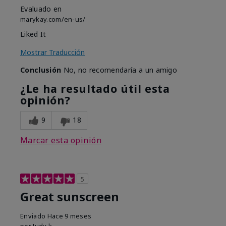
Evaluado en
marykay.com/en-us/
Liked It
Mostrar Traducción
Conclusión
No, no recomendaría a un amigo
¿Le ha resultado útil esta
opinión?
9
18
Marcar esta opinión
5
Great sunscreen
Enviado
Hace 9 meses
por
Judy k