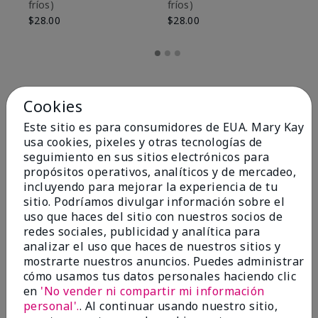
fríos)
fríos)
$9
$28.00
$28.00
Cookies
Este sitio es para consumidores de EUA. Mary Kay
usa cookies, pixeles y otras tecnologías de
seguimiento en sus sitios electrónicos para
propósitos operativos, analíticos y de mercadeo,
incluyendo para mejorar la experiencia de tu
sitio. Podríamos divulgar información sobre el
uso que haces del sitio con nuestros socios de
redes sociales, publicidad y analítica para
OPINIONES
analizar el uso que haces de nuestros sitios y
mostrarte nuestros anuncios. Puedes administrar
cómo usamos tus datos personales haciendo clic
en
'No vender ni compartir mi información
4.8
personal'.
. Al continuar usando nuestro sitio,