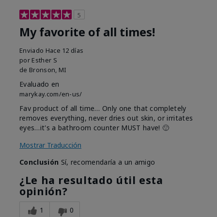
5
My favorite of all times!
Enviado
Hace 12 días
por
Esther S
de
Bronson, MI
Evaluado en
marykay.com/en-us/
Fav product of all time… Only one that completely
removes everything, never dries out skin, or irritates
eyes…it's a bathroom counter MUST have! 🙂
Mostrar Traducción
Conclusión
Sí, recomendaría a un amigo
¿Le ha resultado útil esta
opinión?
1
0