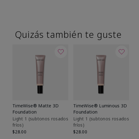
Quizás también te guste
TimeWise® Matte 3D
TimeWise® Luminous 3D
Sk
Foundation
Foundation
De
es
Light 1​ (subtonos rosados
Light 1​ (subtonos rosados
fríos)
fríos)
$9
$28.00
$28.00