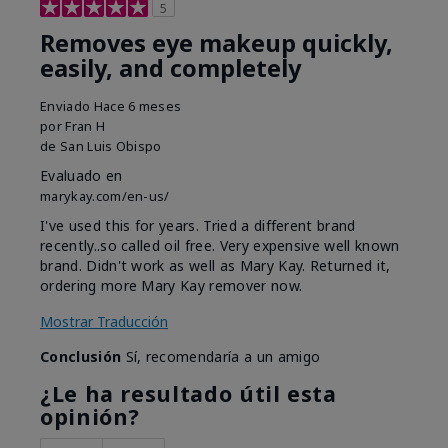
5
Removes eye makeup quickly,
easily, and completely
Enviado
Hace 6 meses
por
Fran H
de
San Luis Obispo
Evaluado en
marykay.com/en-us/
I've used this for years. Tried a different brand
recently..so called oil free. Very expensive well known
brand. Didn't work as well as Mary Kay. Returned it,
ordering more Mary Kay remover now.
Mostrar Traducción
Conclusión
Sí, recomendaría a un amigo
¿Le ha resultado útil esta
opinión?