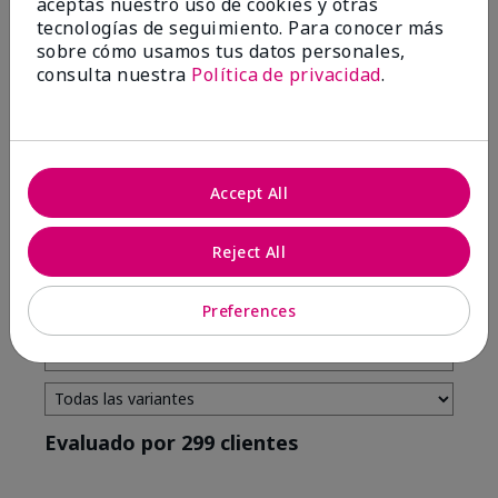
aceptas nuestro uso de cookies y otras
tecnologías de seguimiento. Para conocer más
4 estrellas
7
sobre cómo usamos tus datos personales,
3 estrellas
2
consulta nuestra
Política de privacidad
.
2 estrellas
0
1 estrella
3
Accept All
Tono De Piel
Filtrar
Reject All
reseñas
por
Tono
Preferences
de
piel
Evaluado por 299 clientes