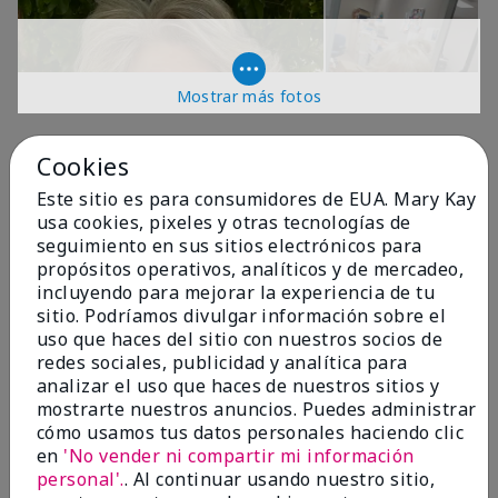
Mostrar más fotos
OPINIONES
Cookies
Este sitio es para consumidores de EUA. Mary Kay
usa cookies, pixeles y otras tecnologías de
4.9
seguimiento en sus sitios electrónicos para
propósitos operativos, analíticos y de mercadeo,
299 Reseñas
incluyendo para mejorar la experiencia de tu
sitio. Podríamos divulgar información sobre el
Escribir Una Opinión
uso que haces del sitio con nuestros socios de
redes sociales, publicidad y analítica para
99%
analizar el uso que haces de nuestros sitios y
mostrarte nuestros anuncios. Puedes administrar
de los encuestados recomendaría a un amigo.
cómo usamos tus datos personales haciendo clic
en
'No vender ni compartir mi información
personal'.
. Al continuar usando nuestro sitio,
5 estrellas
287