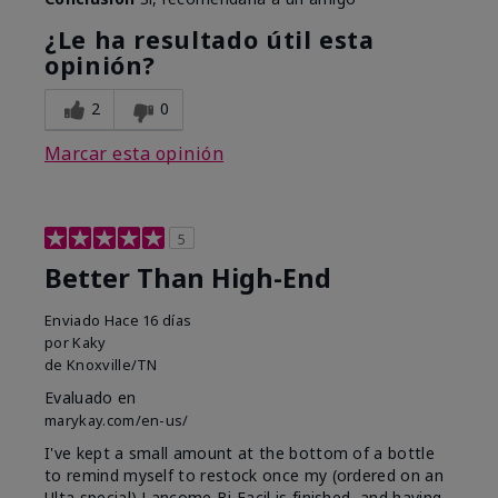
¿Le ha resultado útil esta
opinión?
2
0
Marcar esta opinión
5
Better Than High-End
Enviado
Hace 16 días
por
Kaky
de
Knoxville/TN
Evaluado en
marykay.com/en-us/
I've kept a small amount at the bottom of a bottle
to remind myself to restock once my (ordered on an
Ulta special) Lancome Bi Facil is finished, and having