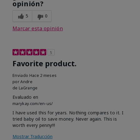
opinión?
5
0
Marcar esta opinión
5
Favorite product.
Enviado
Hace 2 meses
por
Andre
de
LaGrange
Evaluado en
marykay.com/en-us/
I have used this for years. Nothing compares to it. I
tried baby oil to save money. Never again. This is
worth every penny!!!
Mostrar Traducción