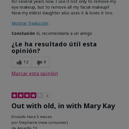
for several years now. I use it not only to remove my
eye makeup, but to remove all my facial makeup!!
Now my eldest daughter also uses it & loves it too.
Mostrar Traducción
Conclusión
Sí, recomendaría a un amigo
¿Le ha resultado útil esta
opinión?
12
0
Marcar esta opinión
4
Out with old, in with Mary Kay
Enviado
Hace 5 meses
por
Stephanie (new consumer)
de
Amarillo,TX