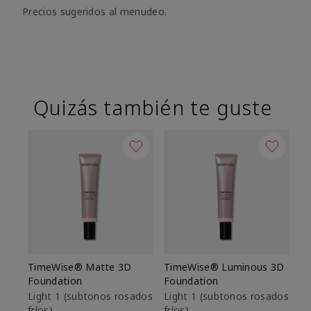
Precios sugeridos al menudeo.
Quizás también te guste
TimeWise® Matte 3D
TimeWise® Luminous 3D
Sk
Foundation
Foundation
De
es
Light 1​ (subtonos rosados
Light 1​ (subtonos rosados
fríos)
fríos)
$9