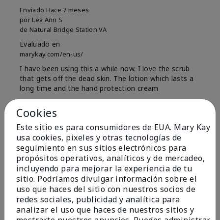
Enviado
Hace 7 meses
por
Lea Ann S
de
Natural Bridge Station VA
Evaluado en
marykay.com/en-us/
I have been using this a while now. I love the scrub
that gets off the dead skin. The lotion which lasts a
long time and the hand protection cream
Mostrar Traducción
Cookies
Conclusión
Sí, recomendaría a un amigo
Este sitio es para consumidores de EUA. Mary Kay
usa cookies, pixeles y otras tecnologías de
¿Le ha resultado útil esta
seguimiento en sus sitios electrónicos para
opinión?
propósitos operativos, analíticos y de mercadeo,
incluyendo para mejorar la experiencia de tu
15
0
sitio. Podríamos divulgar información sobre el
uso que haces del sitio con nuestros socios de
Marcar esta opinión
redes sociales, publicidad y analítica para
analizar el uso que haces de nuestros sitios y
mostrarte nuestros anuncios. Puedes administrar