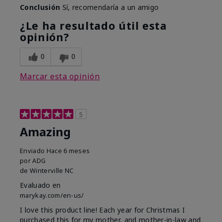
Conclusión
Sí, recomendaría a un amigo
¿Le ha resultado útil esta
opinión?
0
0
Marcar esta opinión
5
Amazing
Enviado
Hace 6 meses
por
ADG
de
Winterville NC
Evaluado en
marykay.com/en-us/
I love this product line! Each year for Christmas I
purchased this for my mother, and mother-in-law and