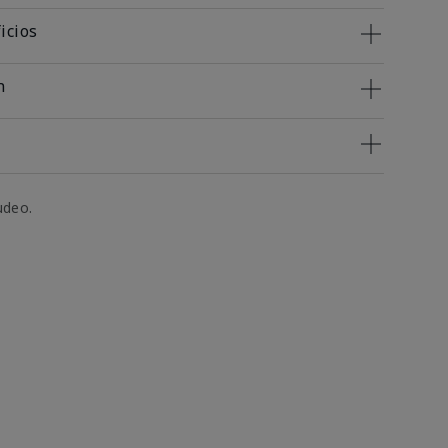
icios
n
udeo.