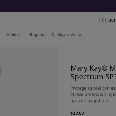
Bús
s
Hombres
Regalos
De Mayor Venta
Collapsed
Expanded
Mary Kay® Mi
Spectrum SP
Protege tu piel con e
ofrece protección lige
para el maquillaje.
$28.00