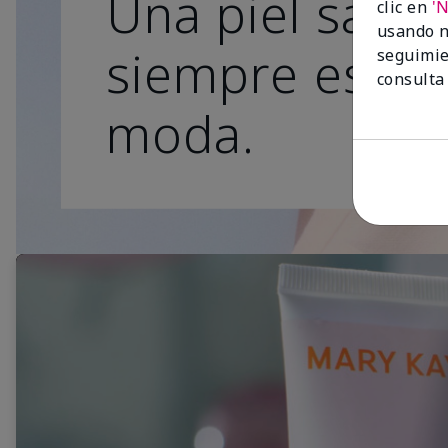
Una piel sana
clic en
'
usando n
siempre está 
seguimie
consulta
moda.