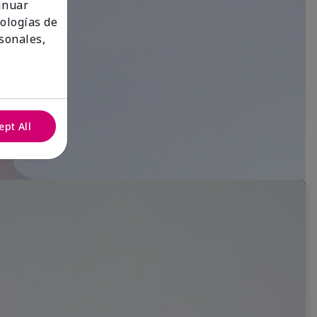
tinuar
nologías de
sonales,
ept All