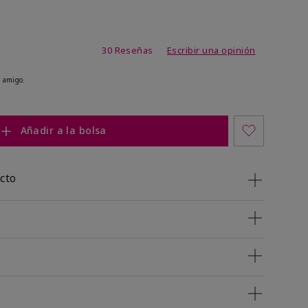
 de 5 de 5
30 Reseñas
Escribir una opinión
 amigo.
Añadir a la bolsa
cto