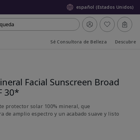
español (Estados Unidos)
queda
Sé Consultora de Belleza
Descubre
Collapsed
Expanded
neral Facial Sunscreen Broad
F 30*
ste protector solar 100% mineral, que
ra de amplio espectro y un acabado suave y listo