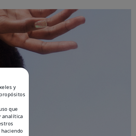
xeles y
 propósitos
 uso que
 analítica
estros
 haciendo