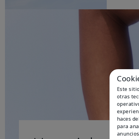
Cooki
Este sit
otras te
operativ
experien
haces del
para ana
anuncios