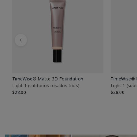
Previous
TimeWise® Matte 3D Foundation
TimeWise® 
Light 1​ (subtonos rosados fríos)
Light 1​ (su
$28.00
$28.00