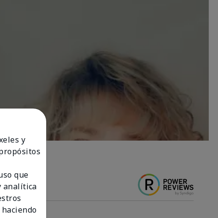
xeles y
 propósitos
 uso que
 analítica
estros
 haciendo