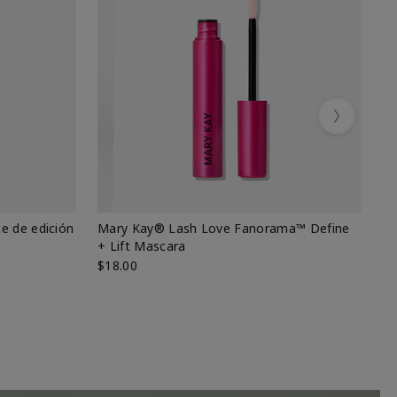
Next
e de edición
Mary Kay® Lash Love Fanorama™ Define
Ma
+ Lift Mascara
Ki
$18.00
$2