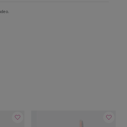
udeo.