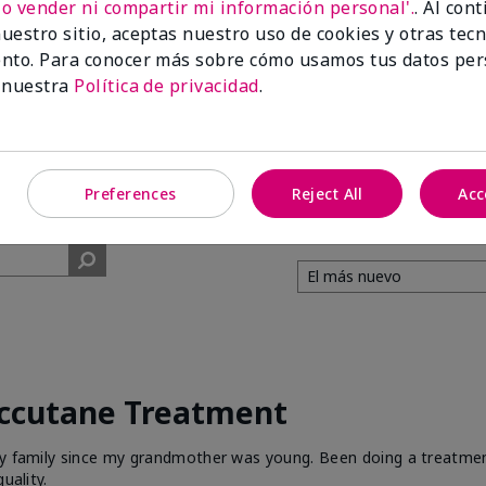
No vender ni compartir mi información personal'.
. Al con
uestro sitio, aceptas nuestro uso de cookies y otras tec
99%
nto. Para conocer más sobre cómo usamos tus datos per
 nuestra
Política de privacidad
.
de los encuestados
recomendaría a un
amigo.
Preferences
Reject All
Acc
Accutane Treatment
 my family since my grandmother was young. Been doing a treatme
uality.