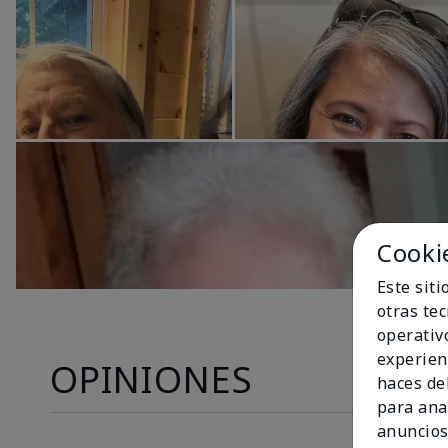
Cooki
Este sit
otras te
operativ
experien
OPINIONES
haces del
para ana
anuncios