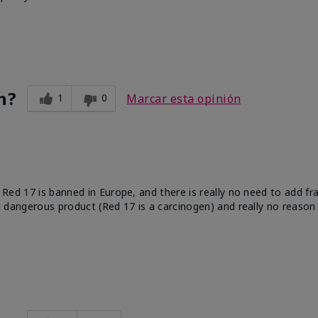
n?
1
0
Marcar esta opinión
e. Red 17 is banned in Europe, and there is really no need to add f
 a dangerous product (Red 17 is a carcinogen) and really no reason 