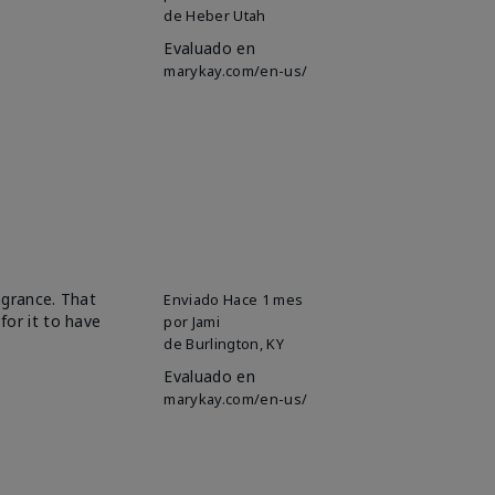
de
Heber Utah
Evaluado en
marykay.com/en-us/
ragrance. That
Enviado
Hace 1 mes
for it to have
por
Jami
de
Burlington, KY
Evaluado en
marykay.com/en-us/