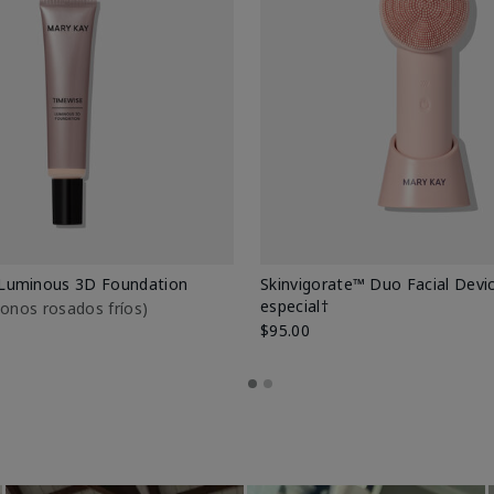
Luminous 3D Foundation
Skinvigorate™ Duo Facial Devic
especial†
btonos rosados fríos)
$95.00