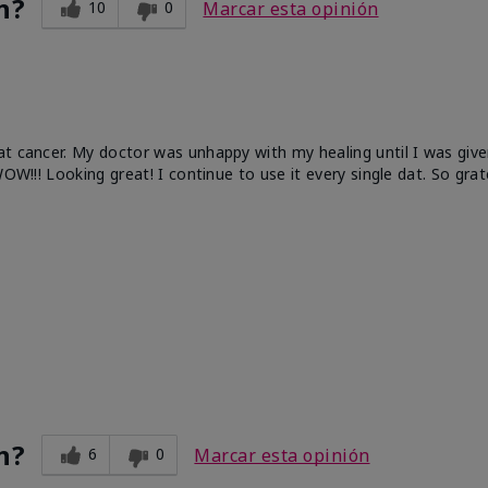
n?
10
0
Marcar esta opinión
at cancer. My doctor was unhappy with my healing until I was give
OW!!! Looking great! I continue to use it every single dat. So grat
n?
6
0
Marcar esta opinión