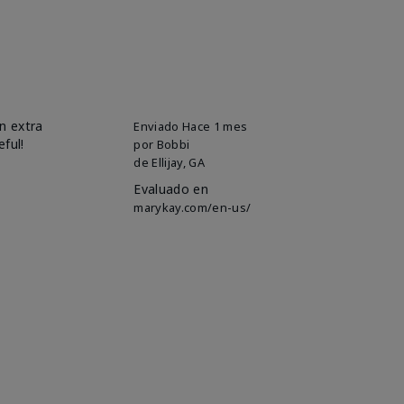
n extra
Enviado
Hace 1 mes
eful!
por
Bobbi
de
Ellijay, GA
Evaluado en
marykay.com/en-us/