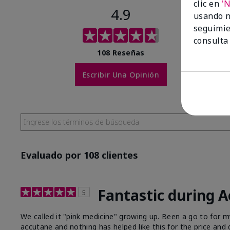
clic en
'
4.9
usando n
seguimie
consulta
108 Reseñas
Escribir Una Opinión
Evaluado por 108 clientes
Fantastic during 
5
We called it "pink medicine" growing up. Been a go to for
accutane and nothing has helped like this for the price and q