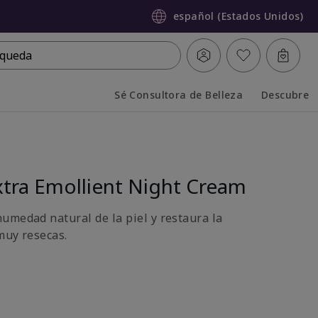
español (Estados Unidos)
queda
Sé Consultora de Belleza
Descubre
Collapsed
Expanded
tra Emollient Night Cream
umedad natural de la piel y restaura la
muy resecas.