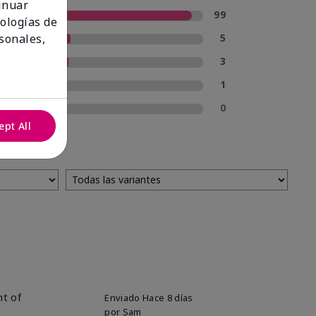
tinuar
5 estrellas
99
nologías de
4 estrellas
5
sonales,
3 estrellas
3
2 estrellas
1
1 estrella
0
ept All
nt of
Enviado
Hace 8 días
por
Sam