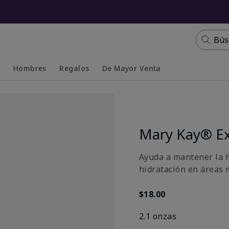
Bús
s
Hombres
Regalos
De Mayor Venta
Collapsed
Expanded
Mary Kay® Ex
Ayuda a mantener la h
hidratación en áreas 
$18.00
2.1 onzas