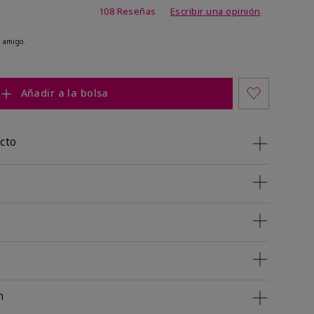
 de 5 de 5
108 Reseñas
Escribir una opinión
 amigo.
Añadir a la bolsa
cto
n