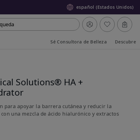
español (Estados Unidos)
queda
Sé Consultora de Belleza
Descubre
Collapsed
Expanded
ical Solutions® HA +
drator
n para apoyar la barrera cutánea y reducir la
 con una mezcla de ácido hialurónico y extractos