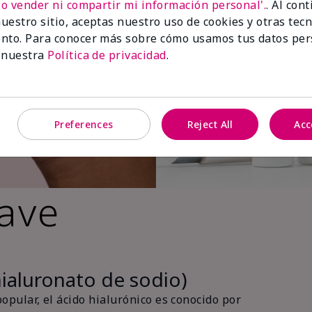
No vender ni compartir mi información personal'.
. Al con
uestro sitio, aceptas nuestro uso de cookies y otras tec
nto. Para conocer más sobre cómo usamos tus datos per
 nuestra
Política de privacidad
.
Preferences
Reject All
Acc
lave
hialuronato de sodio)
pular, el ácido hialurónico es conocido por