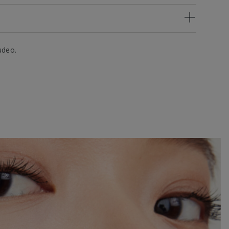
udeo.