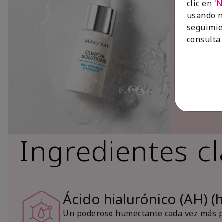
clic en
'
usando n
seguimie
consulta
Ingredientes c
Ácido hialurónico (AH) (
Un poderoso humectante cada vez más po