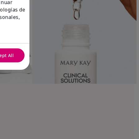
tinuar
nologías de
sonales,
ept All