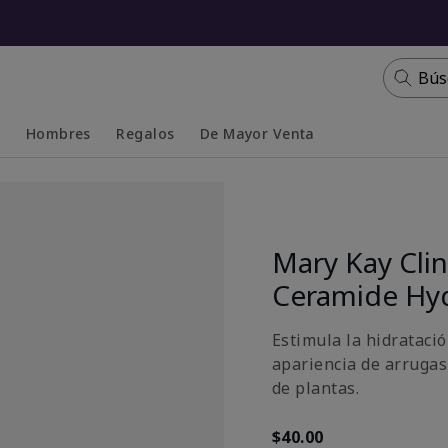
Bús
s
Hombres
Regalos
De Mayor Venta
Collapsed
Expanded
Mary Kay Clin
Ceramide Hy
Estimula la hidratació
apariencia de arrugas
de plantas.
$40.00