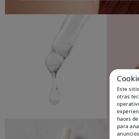
Cooki
Este sit
otras te
operativ
experien
haces del
para ana
anuncios