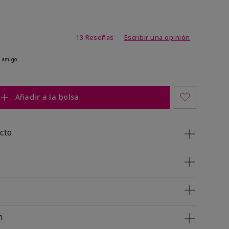
de 3,2 de 5
13 Reseñas
Escribir una opinión
 amigo.
Añadir a la bolsa
cto
n