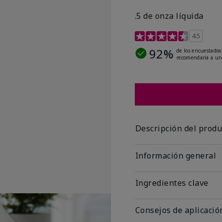
.5 de onza líquida
Calificación de clientes 
4.5
92%
de los encuestados
recomendaría a un
Descripción del produ
Información general
Ingredientes clave
Consejos de aplicació