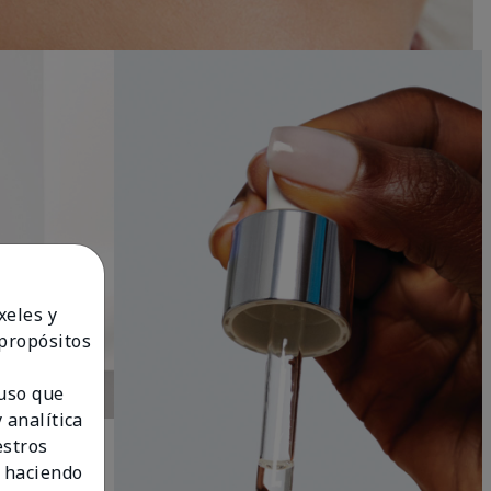
xeles y
 propósitos
 uso que
 analítica
estros
 haciendo