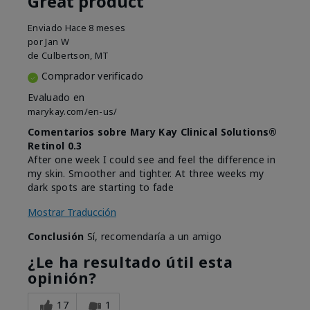
Great product
Enviado
Hace 8 meses
por
Jan W
de
Culbertson, MT
Comprador verificado
Evaluado en
marykay.com/en-us/
Comentarios sobre Mary Kay Clinical Solutions®
Retinol 0.3
After one week I could see and feel the difference in
my skin. Smoother and tighter. At three weeks my
dark spots are starting to fade
Mostrar Traducción
Conclusión
Sí, recomendaría a un amigo
¿Le ha resultado útil esta
opinión?
17
1