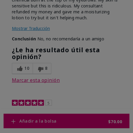
sensitive but this is ridiculous. My consultant
refunded my money and gave me a moisturizing
lotion to try but it isn't helping much.
Mostrar Traducción
Conclusión
No, no recomendaría a un amigo
¿Le ha resultado útil esta
opinión?
10
8
Marcar esta opinión
5
Retinol 0.3
Añadir a la bolsa
$70.00
Enviado
Hace 9 meses
por
Shelley