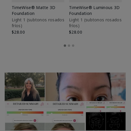
TimeWise® Matte 3D
TimeWise® Luminous 3D
Sk
Foundation
Foundation
De
es
Light 1​ (subtonos rosados
Light 1​ (subtonos rosados
fríos)
fríos)
$9
$28.00
$28.00