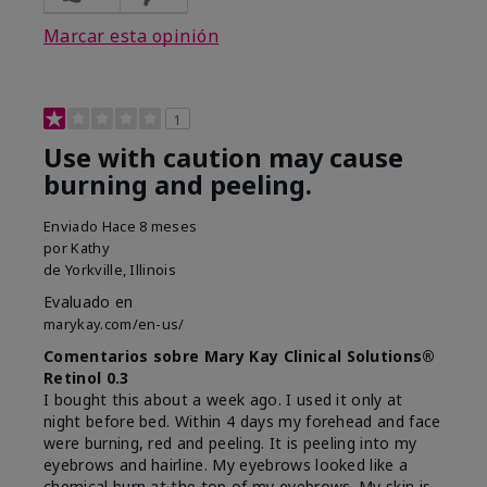
Marcar esta opinión
1
Use with caution may cause
burning and peeling.
Enviado
Hace 8 meses
por
Kathy
de
Yorkville, Illinois
Evaluado en
marykay.com/en-us/
Comentarios sobre Mary Kay Clinical Solutions®
Retinol 0.3
I bought this about a week ago. I used it only at
night before bed. Within 4 days my forehead and face
were burning, red and peeling. It is peeling into my
eyebrows and hairline. My eyebrows looked like a
chemical burn at the top of my eyebrows. My skin is