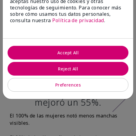
aceptas nuestro uso de cookies y otras
tecnologías de seguimiento. Para conocer más
Después de 12
sobre cómo usamos tus datos personales,
consulta nuestra
Política de privacidad
.
semanas:*
100% de las
mujeres tuvo una
Accept All
apariencia más
Reject All
tersa en la textura
de la piel y la
Preferences
suavidad de la piel
mejoró un 55%.
El 100% de las mujeres notó menos manchas
visibles.