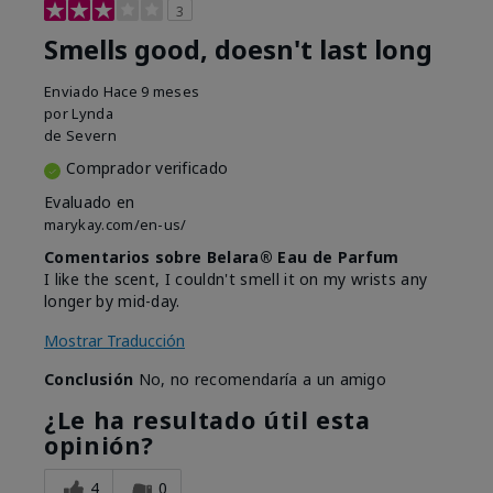
3
Smells good, doesn't last long
Enviado
Hace 9 meses
por
Lynda
de
Severn
Comprador verificado
Evaluado en
marykay.com/en-us/
Comentarios sobre Belara® Eau de Parfum
I like the scent, I couldn't smell it on my wrists any
longer by mid-day.
Mostrar Traducción
Conclusión
No, no recomendaría a un amigo
¿Le ha resultado útil esta
opinión?
4
0