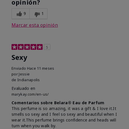
opinión?
9
1
Marcar esta opinión
5
Sexy
Enviado
Hace 11 meses
por
Jessie
de
Indianapolis
Evaluado en
marykay.com/en-us/
Comentarios sobre Belara® Eau de Parfum
This perfume is so amazing, it was a gift & I love it.It
smells so sexy and I feel so sexy and beautiful when I
wear it.This perfume brings confidence and heads will
turn when you walk by.