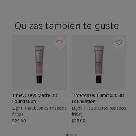
Quizás también te guste
TimeWise® Matte 3D
TimeWise® Luminous 3D
Sk
Foundation
Foundation
De
es
Light 1​ (subtonos rosados
Light 1​ (subtonos rosados
fríos)
fríos)
$9
$28.00
$28.00