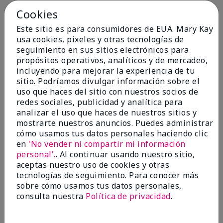
Cookies
Conclusión
Sí, recomendaría a un amigo
Este sitio es para consumidores de EUA. Mary Kay
¿Le ha resultado útil esta
usa cookies, pixeles y otras tecnologías de
opinión?
seguimiento en sus sitios electrónicos para
propósitos operativos, analíticos y de mercadeo,
4
0
incluyendo para mejorar la experiencia de tu
sitio. Podríamos divulgar información sobre el
Marcar esta opinión
uso que haces del sitio con nuestros socios de
redes sociales, publicidad y analítica para
analizar el uso que haces de nuestros sitios y
5
mostrarte nuestros anuncios. Puedes administrar
cómo usamos tus datos personales haciendo clic
Kristen
en
'No vender ni compartir mi información
personal'.
. Al continuar usando nuestro sitio,
Enviado
Hace 10 meses
aceptas nuestro uso de cookies y otras
por
Jennifer
tecnologías de seguimiento. Para conocer más
de
MECHANCSBRG
sobre cómo usamos tus datos personales,
Comprador verificado
consulta nuestra
Política de privacidad
.
Evaluado en
marykay.com/en-us/