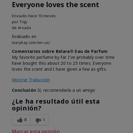
Everyone loves the scent
Enviado
Hace 10 meses
por
Tnjy
de
Arvada
Evaluado en
marykay.com/en-us/
Comentarios sobre Belara® Eau de Parfum
My favorite perfume by far. I've probably over time
have bought this about 20 to 25 times. Everyone
loves the scent and I have given a few as gifts.
Mostrar Traducción
Conclusión
Sí, recomendaría a un amigo
¿Le ha resultado útil esta
opinión?
8
1
Marcar esta opinión