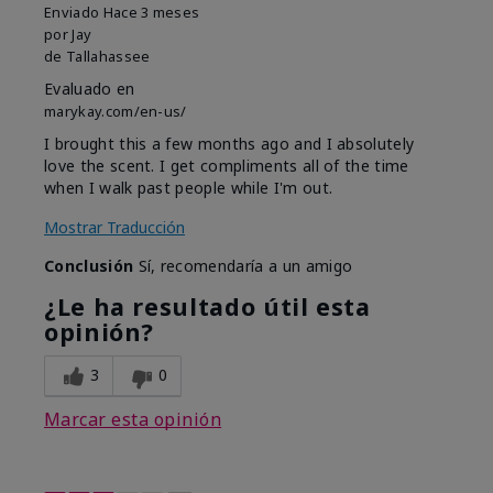
Enviado
Hace 3 meses
por
Jay
de
Tallahassee
Evaluado en
marykay.com/en-us/
I brought this a few months ago and I absolutely
love the scent. I get compliments all of the time
when I walk past people while I'm out.
Mostrar Traducción
Conclusión
Sí, recomendaría a un amigo
¿Le ha resultado útil esta
opinión?
3
0
Marcar esta opinión