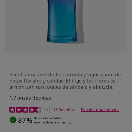
Prueba una mezcla translúcida y vigorizante de
notas florales y cálidas. El higo y las flores se
armonizan con toques de sándalo y almizcle.
1.7 onzas líquidas
Calificación de clientes de 4,5 de 5
4.6
16 Reseñas
Escribir una opinión
87%
de los encuestados
recomendaría a un amigo.