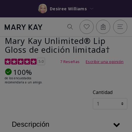
Desiree Williams
Mary Kay Unlimited® Lip
Gloss de edición limitada†
Calificación de clientes de 5 de 5
5.0
7 Reseñas
Escribir una opinión
100%
de los encuestados
recomendaría a un amigo.
Cantidad
Descripción