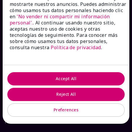
mostrarte nuestros anuncios. Puedes administrar
Catálogos interactivos
cómo usamos tus datos personales haciendo clic
en
'No vender ni compartir mi información
personal'.
. Al continuar usando nuestro sitio,
Preguntas frecuentes
aceptas nuestro uso de cookies y otras
tecnologías de seguimiento. Para conocer más
sobre cómo usamos tus datos personales,
consulta nuestra
Política de privacidad
.
ACERCA DE MARY KAY
Garantía de Satisfacción
Accept All
Sobre Mary Kay
Reject All
Sostenibilidad
Preferences
Promesa De Producto