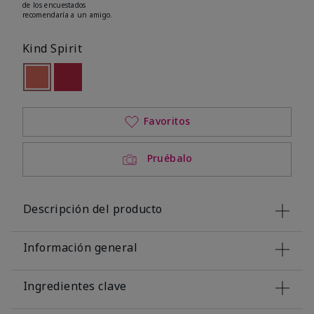
de los encuestados
recomendaría a un amigo.
Kind Spirit
seleccionado
Out of stock
Out of stock
Favoritos
Pruébalo
Descripción del producto
Información general
Ingredientes clave