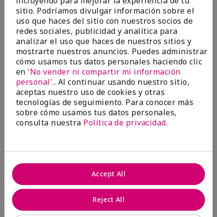
incluyendo para mejorar la experiencia de tu
investigación contra el cáncer, erradicar
sitio. Podríamos divulgar información sobre el
la violencia doméstica, promover el
uso que haces del sitio con nuestros socios de
empoderamiento económico y
redes sociales, publicidad y analítica para
transformar comunidades.
analizar el uso que haces de nuestros sitios y
mostrarte nuestros anuncios. Puedes administrar
cómo usamos tus datos personales haciendo clic
en
'No vender ni compartir mi información
personal'.
. Al continuar usando nuestro sitio,
aceptas nuestro uso de cookies y otras
tecnologías de seguimiento. Para conocer más
sobre cómo usamos tus datos personales,
consulta nuestra
Política de privacidad
.
Juntas hacemos la diferencia.
Accept All
Únete al programa global El rosa cambia
vidas® de Mary Kay y ayuda a cambiar la
Reject All
vida de mujeres y sus familias en todo el
mundo. En Estados Unidos, del 26 de abril