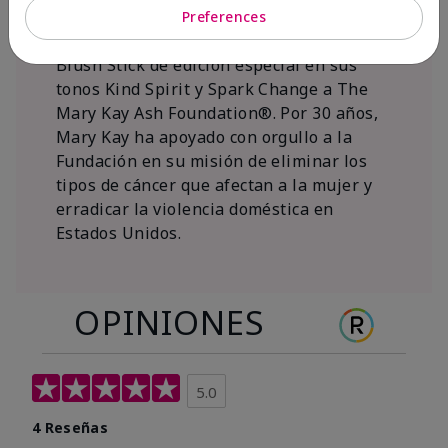
al 15 de noviembre de 2026, Mary Kay Inc.
Preferences
donará $1 de cada venta del Mary Kay®
Blush Stick de edición especial en sus
tonos Kind Spirit y Spark Change a The
Mary Kay Ash Foundation®. Por 30 años,
Mary Kay ha apoyado con orgullo a la
Fundación en su misión de eliminar los
tipos de cáncer que afectan a la mujer y
erradicar la violencia doméstica en
Estados Unidos.
OPINIONES
5.0
4 Reseñas