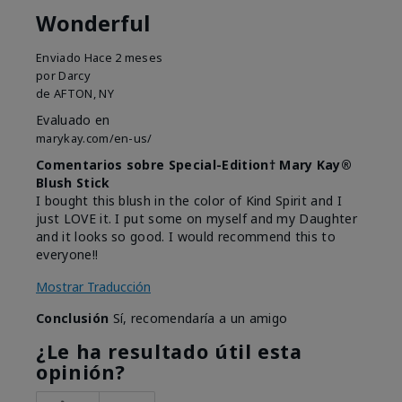
Wonderful
Enviado
Hace 2 meses
por
Darcy
de
AFTON, NY
Evaluado en
marykay.com/en-us/
Comentarios sobre Special-Edition† Mary Kay®
Blush Stick
I bought this blush in the color of Kind Spirit and I
just LOVE it. I put some on myself and my Daughter
and it looks so good. I would recommend this to
everyone!!
Mostrar Traducción
Conclusión
Sí, recomendaría a un amigo
¿Le ha resultado útil esta
opinión?