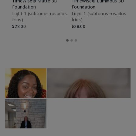
TimeWise® Matte 3D
TimeWise® Luminous 3D
Sk
Foundation
Foundation
De
es
Light 1​ (subtonos rosados
Light 1​ (subtonos rosados
fríos)
fríos)
$9
$28.00
$28.00