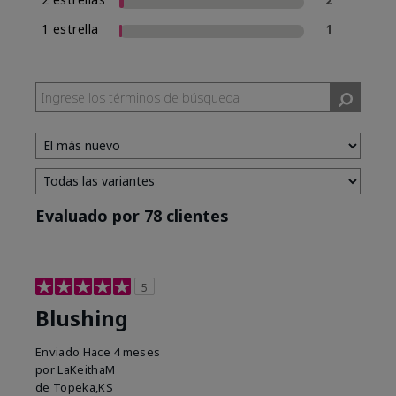
1 estrella
1
Evaluado por 78 clientes
5
Blushing
Enviado
Hace 4 meses
por
LaKeithaM
de
Topeka,KS