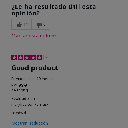
¿Le ha resultado útil esta
opinión?
11
0
Marcar esta opinión
5
Good product
Enviado
Hace 10 meses
por
ggtg
de
tggttg
Evaluado en
marykay.com/en-us/
tdedwd
Mostrar Traducción