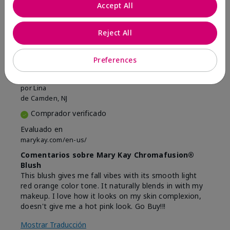
Marcar esta opinión
Accept All
Reject All
5
Beautiful
Preferences
Enviado
Hace 9 meses
por
Lina
de
Camden, NJ
Comprador verificado
Evaluado en
marykay.com/en-us/
Comentarios sobre Mary Kay Chromafusion®
Blush
This blush gives me fall vibes with its smooth light
red orange color tone. It naturally blends in with my
makeup. I love how it looks on my skin complexion,
doesn't give me a hot pink look. Go Buy!!!
Mostrar Traducción