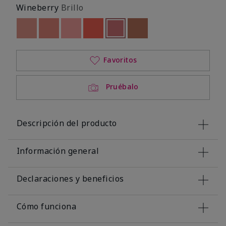
Wineberry
Brillo
Out of stock
Out of stock
Out of stock
Out of stock
seleccionado
Out of stock
Out of stock
Favoritos
Pruébalo
Descripción del producto
Información general
Declaraciones y beneficios
Cómo funciona