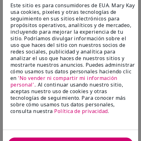
Enviado
Hace 9 meses
Este sitio es para consumidores de EUA. Mary Kay
por
Bette B.
usa cookies, pixeles y otras tecnologías de
de
Green Valley
seguimiento en sus sitios electrónicos para
Comprador verificado
propósitos operativos, analíticos y de mercadeo,
incluyendo para mejorar la experiencia de tu
Evaluado en
sitio. Podríamos divulgar información sobre el
marykay.com/en-us/
uso que haces del sitio con nuestros socios de
Comentarios sobre Mary Kay Chromafusion®
redes sociales, publicidad y analítica para
Blush
analizar el uso que haces de nuestros sitios y
The blush is hard to get used to - it goes on very
mostrarte nuestros anuncios. Puedes administrar
heavy and then needs to be softened. I think I will
cómo usamos tus datos personales haciendo clic
stick with my old brand for now.
en
'No vender ni compartir mi información
personal'.
. Al continuar usando nuestro sitio,
Mostrar Traducción
aceptas nuestro uso de cookies y otras
tecnologías de seguimiento. Para conocer más
Conclusión
No, no recomendaría a un amigo
sobre cómo usamos tus datos personales,
¿Le ha resultado útil esta
consulta nuestra
Política de privacidad
.
opinión?
16
5