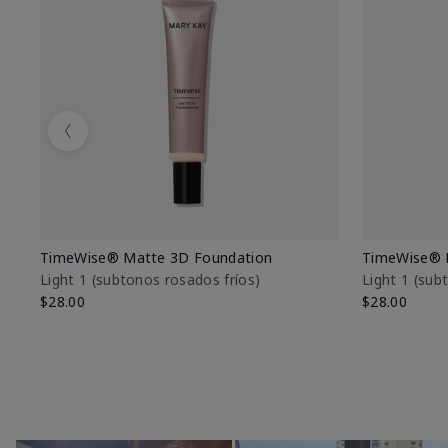
Previous
TimeWise® Matte 3D Foundation
TimeWise® 
Light 1​ (subtonos rosados fríos)
Light 1​ (su
$28.00
$28.00