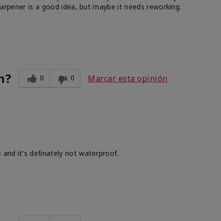
 sharpener is a good idea, but maybe it needs reworking.
n?
0
0
Marcar esta opinión
 and it's definately not waterproof.