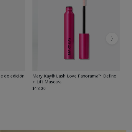
Next
e de edición
Mary Kay® Lash Love Fanorama™ Define
Ma
+ Lift Mascara
Ki
$18.00
$2