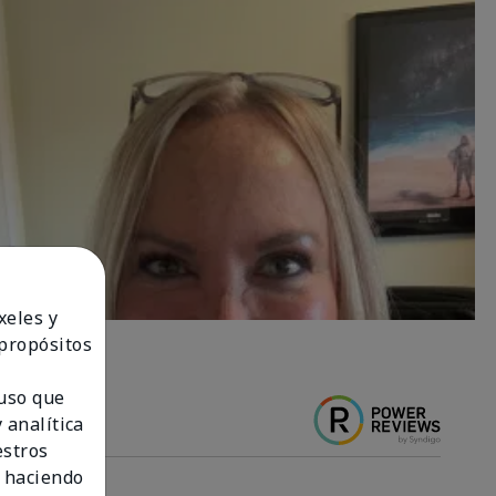
xeles y
 propósitos
 uso que
 analítica
estros
 haciendo