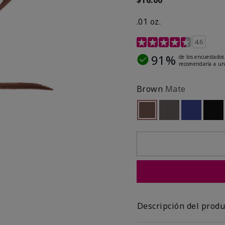
.01 oz.
Calificación de clientes 
4.6
91%
de los encuestados
recomendaría a un
Brown
Mate
seleccionado
Out of stock
Out of stock
Out of st
Out
Descripción del produ