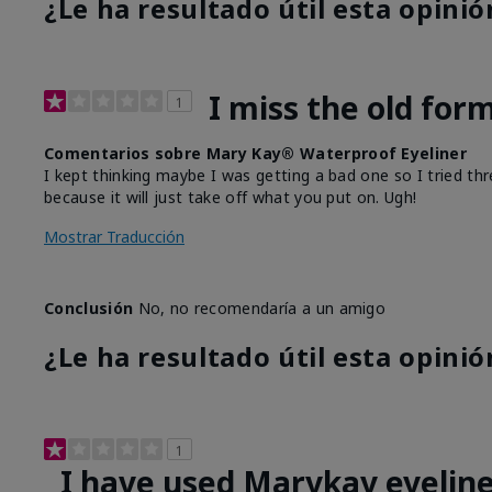
¿Le ha resultado útil esta opinió
I miss the old for
1
Comentarios sobre Mary Kay® Waterproof Eyeliner
I kept thinking maybe I was getting a bad one so I tried thr
because it will just take off what you put on. Ugh!
Mostrar Traducción
Conclusión
No, no recomendaría a un amigo
¿Le ha resultado útil esta opinió
1
I have used Marykay eyeline