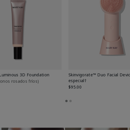
Luminous 3D Foundation
Skinvigorate™ Duo Facial Devic
especial†
btonos rosados fríos)
$95.00