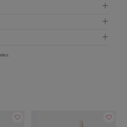
udeo.