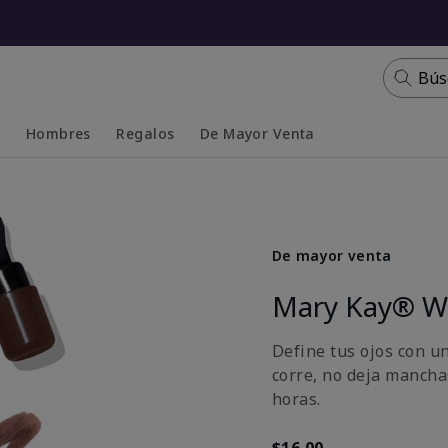
Bús
s
Hombres
Regalos
De Mayor Venta
Collapsed
Expanded
De mayor venta
Mary Kay® Wa
Define tus ojos con u
corre, no deja mancha
horas.
$16.00