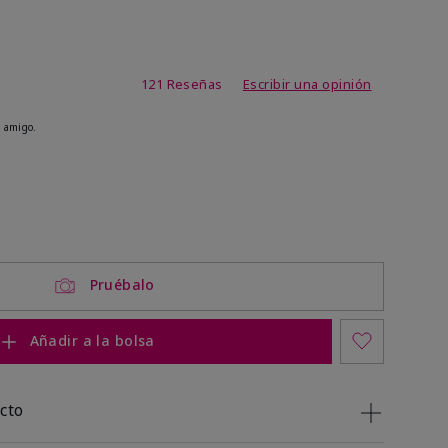
de 4,1 de 5
121 Reseñas
Escribir una opinión
 amigo.
ock
 of stock
Pruébalo
Añadir a la bolsa
cto