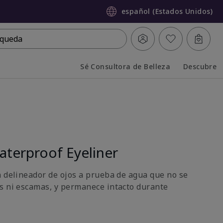
español (Estados Unidos)
queda
Sé Consultora de Belleza
Descubre
Collapsed
Expanded
terproof Eyeliner
n delineador de ojos a prueba de agua que no se
s ni escamas, y permanece intacto durante