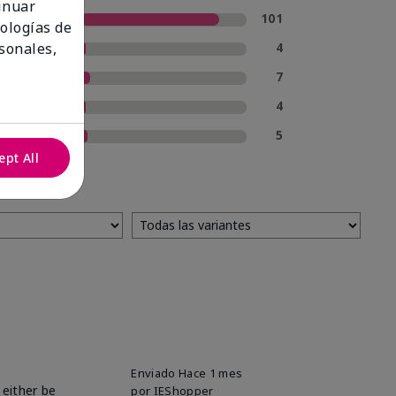
tinuar
5 estrellas
101
nologías de
4 estrellas
4
sonales,
3 estrellas
7
2 estrellas
4
1 estrella
5
ept All
Enviado
Hace 1 mes
 either be
por
IEShopper