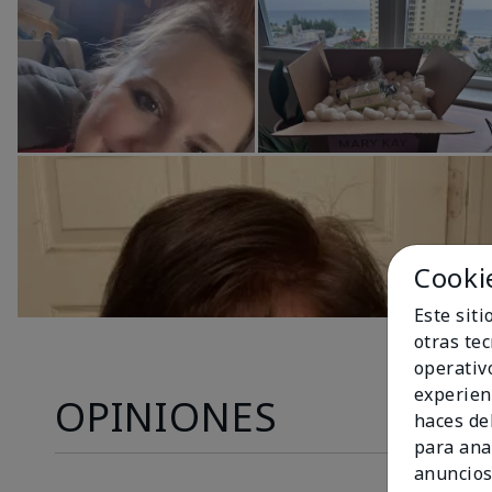
Cooki
Este sit
otras te
operativ
experien
OPINIONES
haces del
para ana
anuncios