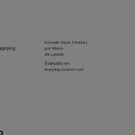
Enviado
Hace 2 meses
applying
por
Monn
de
Laredo
Evaluado en
marykay.com/en-us/
o