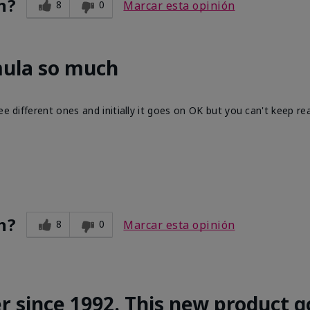
n?
8
0
Marcar esta opinión
mula so much
ee different ones and initially it goes on OK but you can't keep re
n?
8
0
Marcar esta opinión
r since 1992. This new product g