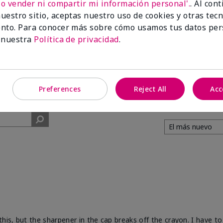
No vender ni compartir mi información personal'.
. Al con
uestro sitio, aceptas nuestro uso de cookies y otras tec
91%
nto. Para conocer más sobre cómo usamos tus datos per
 nuestra
Política de privacidad
.
de los encuestados
recomendaría a un
amigo.
Preferences
Reject All
Acc
his, but the sharpener in the cap breaks off the crayon. I have to