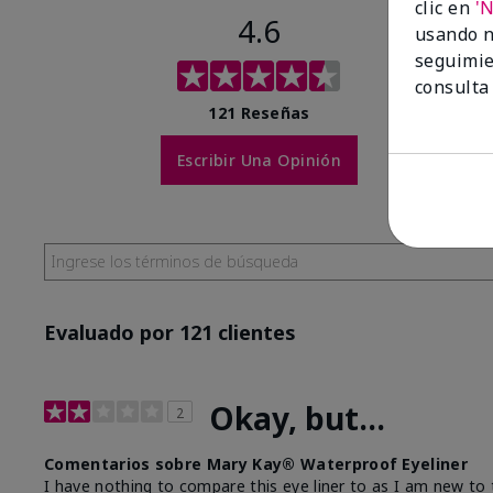
clic en
'
4.6
usando n
seguimie
consulta
121 Reseñas
Escribir Una Opinión
Evaluado por 121 clientes
Okay, but...
2
Comentarios sobre Mary Kay® Waterproof Eyeliner
I have nothing to compare this eye liner to as I am new to t