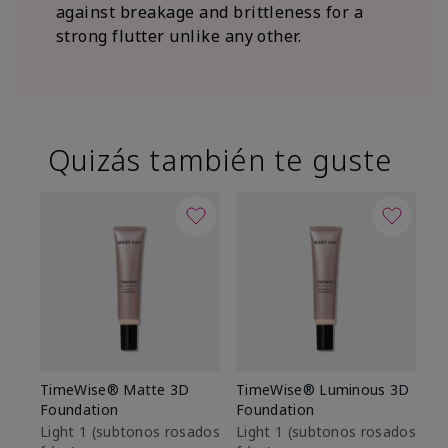
against breakage and brittleness for a
strong flutter unlike any other.
Quizás también te guste
TimeWise® Matte 3D
TimeWise® Luminous 3D
Sk
Foundation
Foundation
De
es
Light 1​ (subtonos rosados
Light 1​ (subtonos rosados