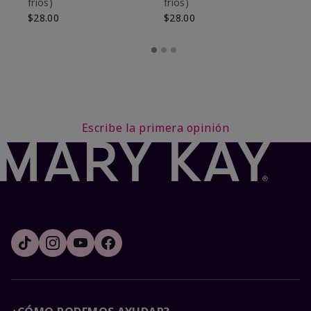
fríos)
fríos)
$9
$28.00
$28.00
Escribe la primera opinión