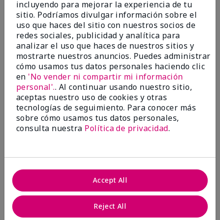
incluyendo para mejorar la experiencia de tu
Evaluado en
sitio. Podríamos divulgar información sobre el
marykay.com/en-us/
uso que haces del sitio con nuestros socios de
Comentarios sobre Mary Kay® CC Cream
redes sociales, publicidad y analítica para
Sunscreen Broad Spectrum SPF 15*
analizar el uso que haces de nuestros sitios y
I have been wearing the cc cream for 8 years now. I
mostrarte nuestros anuncios. Puedes administrar
absolutely love it. Its not cakey it's not heavy and it
cómo usamos tus datos personales haciendo clic
blends effortlessly. I get compliments all the time.
en
'No vender ni compartir mi información
10/10 I definitely recommend.
personal'.
. Al continuar usando nuestro sitio,
Mostrar Traducción
aceptas nuestro uso de cookies y otras
tecnologías de seguimiento. Para conocer más
sobre cómo usamos tus datos personales,
consulta nuestra
Política de privacidad
.
Walking in victory
Conclusión
Sí, recomendaría a un amigo
Accept All
¿Le ha resultado útil esta
opinión?
Reject All