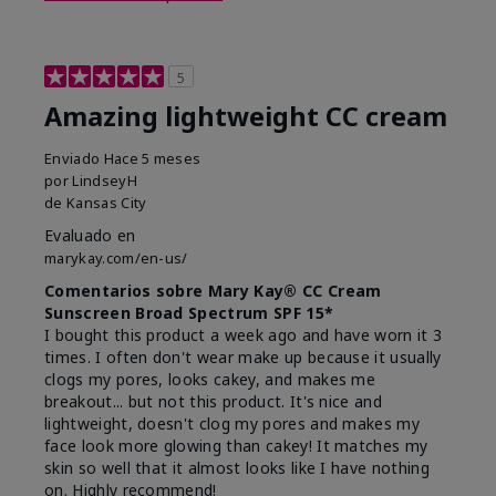
5
Amazing lightweight CC cream
Enviado
Hace 5 meses
por
LindseyH
de
Kansas City
Evaluado en
marykay.com/en-us/
Comentarios sobre Mary Kay® CC Cream
Sunscreen Broad Spectrum SPF 15*
I bought this product a week ago and have worn it 3
times. I often don't wear make up because it usually
clogs my pores, looks cakey, and makes me
breakout... but not this product. It's nice and
lightweight, doesn't clog my pores and makes my
face look more glowing than cakey! It matches my
skin so well that it almost looks like I have nothing
on. Highly recommend!