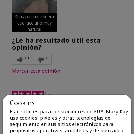
Su capa super ligera
que luce uno muy
natural
¿Le ha resultado útil esta
opinión?
15
1
Marcar esta opinión
5
Cookies
Excellent
Este sitio es para consumidores de EUA. Mary Kay
Enviado
Hace 4 meses
usa cookies, pixeles y otras tecnologías de
por
Coverly
seguimiento en sus sitios electrónicos para
de
Columbia Missouri
propósitos operativos, analíticos y de mercadeo,