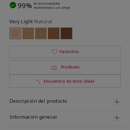
99%
de los encuestados
recomendaría a un amigo.
Very Light
Natural
seleccionado
Out of stock
Out of stock
Out of stock
Out of stock
Out of stock
Favoritos
Pruébalo
Encuentra mi tono ideal
Descripción del producto
Información general