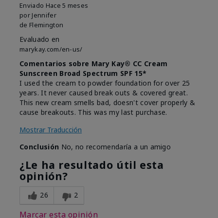
Enviado
Hace 5 meses
por
Jennifer
de
Flemington
Evaluado en
marykay.com/en-us/
Comentarios sobre Mary Kay® CC Cream
Sunscreen Broad Spectrum SPF 15*
I used the cream to powder foundation for over 25
years. It never caused break outs & covered great.
This new cream smells bad, doesn't cover properly &
cause breakouts. This was my last purchase.
Mostrar Traducción
Conclusión
No, no recomendaría a un amigo
¿Le ha resultado útil esta
opinión?
26
2
Marcar esta opinión