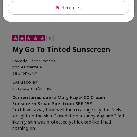
23
0
Preferences
Marcar esta opinión
5
My Go To Tinted Sunscreen
Enviado
Hace 5 meses
por
Jeannette A
de
Bronx, NY
Evaluado en
marykay.com/en-us/
Comentarios sobre Mary Kay® CC Cream
Sunscreen Broad Spectrum SPF 15*
I'm blown away how well the coverage is yet it feels
so light on the skin. I used it on a sunny day and I felt
like my skin was protected yet looked like I had
nothing on.