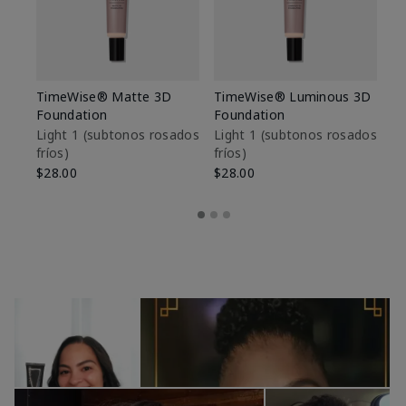
TimeWise® Matte 3D
TimeWise® Luminous 3D
Sk
Foundation
Foundation
De
es
Light 1​ (subtonos rosados
Light 1​ (subtonos rosados
fríos)
fríos)
$9
$28.00
$28.00