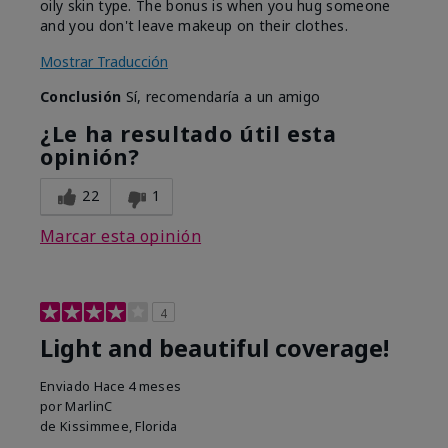
oily skin type. The bonus is when you hug someone
and you don't leave makeup on their clothes.
Mostrar Traducción
Conclusión
Sí, recomendaría a un amigo
¿Le ha resultado útil esta
opinión?
22
1
Marcar esta opinión
4
Light and beautiful coverage!
Enviado
Hace 4 meses
por
MarlinC
de
Kissimmee, Florida