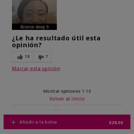
Bronze deep 9
¿Le ha resultado útil esta
opinión?
18
7
Marcar esta opinión
Mostrar opiniones
1-10
Volver al inicio
Siguiente
»
Añadir a la bolsa
$28.00