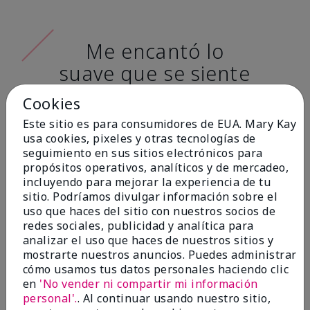
Me encantó lo
suave que se siente
al aplicarla. Tiene
Cookies
un acabado mate
Este sitio es para consumidores de EUA. Mary Kay
muy bonito y no se
usa cookies, pixeles y otras tecnologías de
seguimiento en sus sitios electrónicos para
siente pastosa en la
propósitos operativos, analíticos y de mercadeo,
piel. (tono de piel:
incluyendo para mejorar la experiencia de tu
sitio. Podríamos divulgar información sobre el
claro)
uso que haces del sitio con nuestros socios de
redes sociales, publicidad y analítica para
Ailime A., Tampa, Fla.
analizar el uso que haces de nuestros sitios y
mostrarte nuestros anuncios. Puedes administrar
cómo usamos tus datos personales haciendo clic
en
'No vender ni compartir mi información
personal'.
. Al continuar usando nuestro sitio,