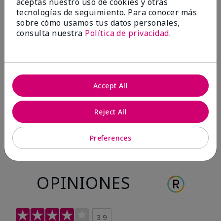
aceptas nuestro uso de cookies y otras
Antes & después
tecnologías de seguimiento. Para conocer más
sobre cómo usamos tus datos personales,
consulta nuestra
Política de privacidad
.
Antes
Después
Antes
Después
Accept All
Reject All
Preferences
OPINIONES
3.9