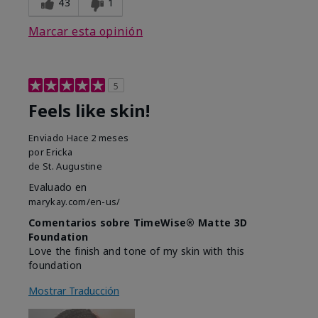
43
1
Marcar esta opinión
5
Feels like skin!
Enviado
Hace 2 meses
por
Ericka
de
St. Augustine
Evaluado en
marykay.com/en-us/
Comentarios sobre TimeWise® Matte 3D
Foundation
Love the finish and tone of my skin with this
foundation
Mostrar Traducción