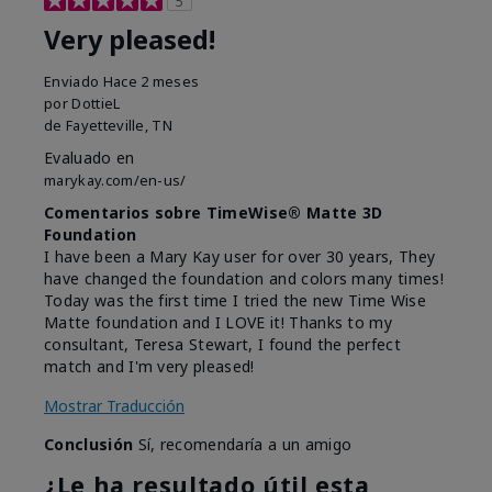
5
Very pleased!
Enviado
Hace 2 meses
por
DottieL
de
Fayetteville, TN
Evaluado en
marykay.com/en-us/
Comentarios sobre TimeWise® Matte 3D
Foundation
I have been a Mary Kay user for over 30 years, They
have changed the foundation and colors many times!
Today was the first time I tried the new Time Wise
Matte foundation and I LOVE it! Thanks to my
consultant, Teresa Stewart, I found the perfect
match and I'm very pleased!
Mostrar Traducción
Conclusión
Sí, recomendaría a un amigo
¿Le ha resultado útil esta