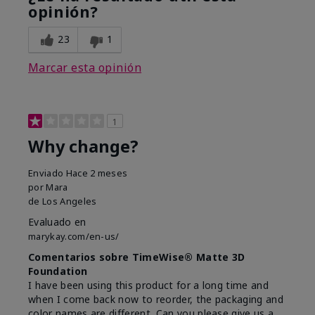
opinión?
23
1
Marcar esta opinión
1
Why change?
Enviado
Hace 2 meses
por
Mara
de
Los Angeles
Evaluado en
marykay.com/en-us/
Comentarios sobre TimeWise® Matte 3D
Foundation
I have been using this product for a long time and
when I come back now to reorder, the packaging and
color names are different. Can you please give us a