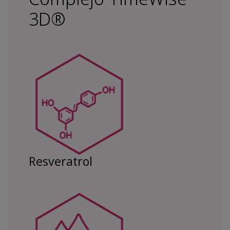
3D®
Resveratrol