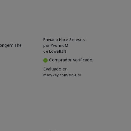
Enviado
Hace 8 meses
 longer? The
por
YvonneM
de
Lowell,IN
Comprador verificado
Evaluado en
marykay.com/en-us/