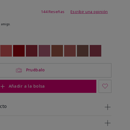
 de 5 de 5
144 Reseñas
Escribir una opinión
 amigo.
ock
 of stock
Out of stock
Out of stock
Out of stock
Out of stock
Out of stock
Out of stock
Out of stock
Out of stock
Pruébalo
Añadir a la bolsa
cto