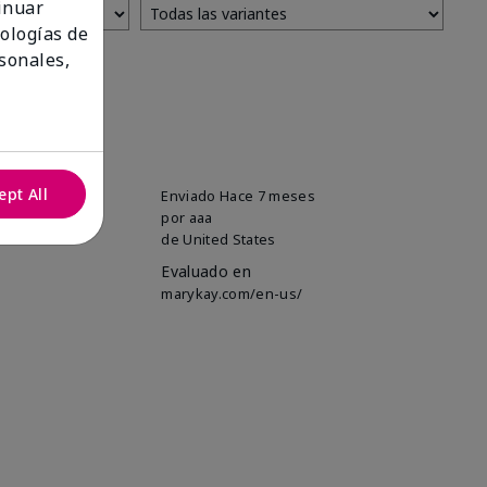
tinuar
nologías de
sonales,
ept All
Enviado
Hace 7 meses
por
aaa
de
United States
Evaluado en
marykay.com/en-us/