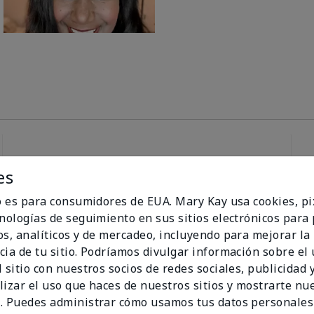
es
96%
io es para consumidores de EUA. Mary Kay usa cookies, pi
de los encuestados
cnologías de seguimiento en sus sitios electrónicos para
recomendaría a un
os, analíticos y de mercadeo, incluyendo para mejorar la
amigo.
cia de tu sitio. Podríamos divulgar información sobre el
 sitio con nuestros socios de redes sociales, publicidad y
lizar el uso que haces de nuestros sitios y mostrarte nu
. Puedes administrar cómo usamos tus datos personales