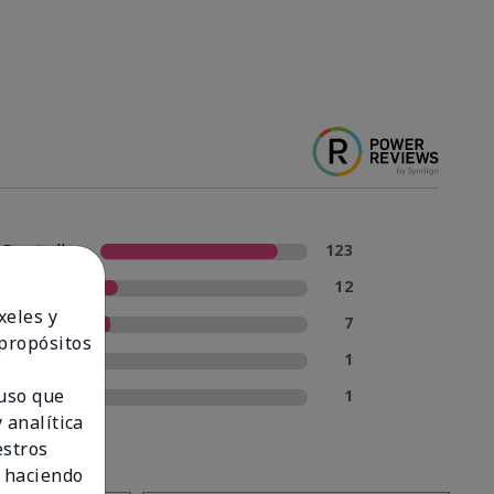
5 estrellas
123
4 estrellas
12
xeles y
3 estrellas
7
 propósitos
2 estrellas
1
 uso que
1 estrella
1
 analítica
estros
 haciendo