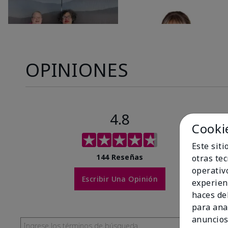
OPINIONES
4.8
Cooki
Este sit
144 Reseñas
otras te
operativ
Escribir Una Opinión
experien
haces del
para ana
anuncios