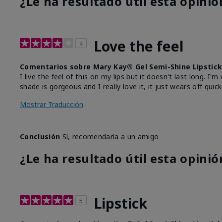
¿Le ha resultado útil esta opinió
Love the feel
4
Comentarios sobre Mary Kay® Gel Semi-Shine Lipstic
I live the feel of this on my lips but it doesn't last long. I
shade is gorgeous and I really love it, it just wears off quicke
Mostrar Traducción
Conclusión
Sí, recomendaría a un amigo
¿Le ha resultado útil esta opinió
Lipstick
5