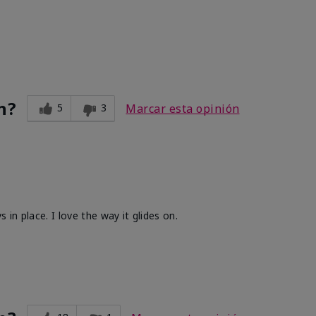
n?
5
3
Marcar esta opinión
k
s in place. I love the way it glides on.