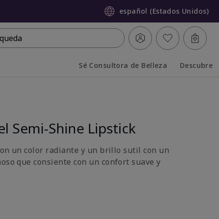
español (Estados Unidos)
queda
Sé Consultora de Belleza
Descubre
Collapsed
Expanded
l Semi-Shine Lipstick
on un color radiante y un brillo sutil con un
noso que consiente con un confort suave y