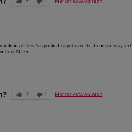
n?
18
1
Marcar esta opinión
k
'm wondering if there's a product to put over this to help in stay on
r than I'd like.
n?
17
1
Marcar esta opinión