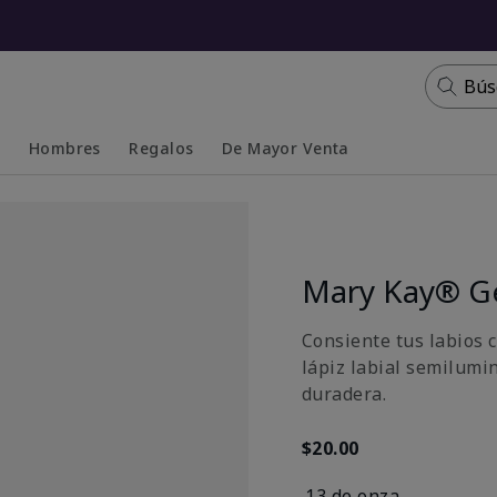
Bús
s
Hombres
Regalos
De Mayor Venta
Collapsed
Expanded
Mary Kay® Ge
Consiente tus labios c
lápiz labial semilumi
duradera.
$20.00
.13 de onza