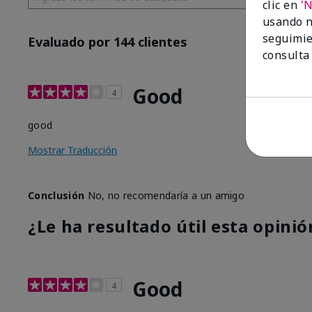
clic en
'
usando n
seguimie
Evaluado por 144 clientes
consulta
Good
4
good
Mostrar Traducción
Conclusión
No, no recomendaría a un amigo
¿Le ha resultado útil esta opinió
Good
4