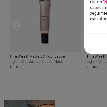
clic en
'
usando n
seguimie
consulta
Previous
TimeWise® Matte 3D Foundation
TimeWise® 
Light 1​ (subtonos rosados fríos)
Light 1​ (su
$28.00
$28.00