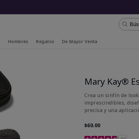
Bús
s
Hombres
Regalos
De Mayor Venta
Collapsed
Expanded
Mary Kay® Es
Crea un sinfín de look
imprescindibles, dise
precisa y una aplicaci
$60.00
Calificación de clientes
4.7