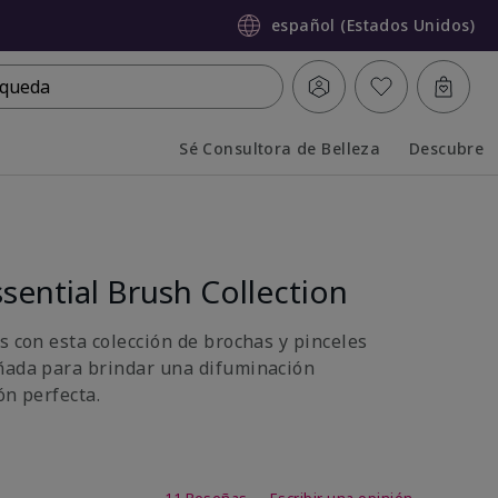
español (Estados Unidos)
queda
Sé Consultora de Belleza
Descubre
Collapsed
Expanded
sential Brush Collection
s con esta colección de brochas y pinceles
ñada para brindar una difuminación
ón perfecta.
 de 5 de 5
11 Reseñas
Escribir una opinión