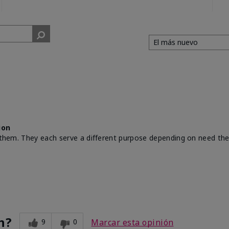
ion
th them. They each serve a different purpose depending on need th
n?
9
0
Marcar esta opinión