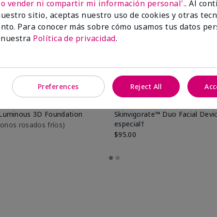
No vender ni compartir mi información personal'.
. Al con
uestro sitio, aceptas nuestro uso de cookies y otras tec
nto. Para conocer más sobre cómo usamos tus datos per
 nuestra
Política de privacidad
.
Preferences
Reject All
Acc
Luminous 3D Foundation
Skinvigorate™ Duo Facial Devic
especial†
btonos rosados fríos)
$95.00