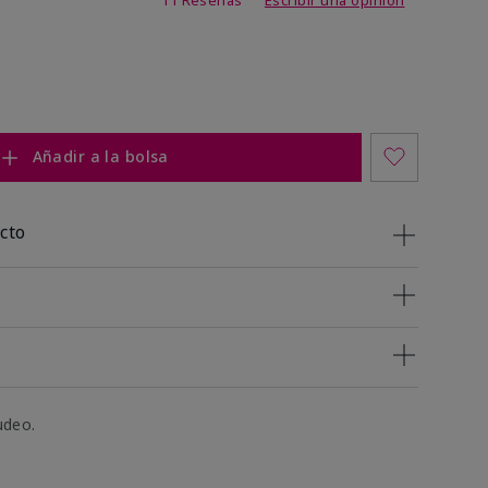
Añadir a la bolsa
cto
udeo.