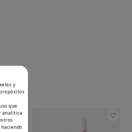
xeles y
 propósitos
 uso que
 analítica
estros
 haciendo