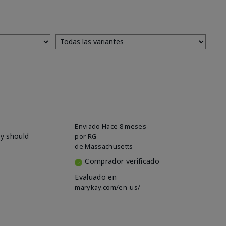
Enviado
Hace 8 meses
ey should
por
RG
de
Massachusetts
Comprador verificado
Evaluado en
marykay.com/en-us/