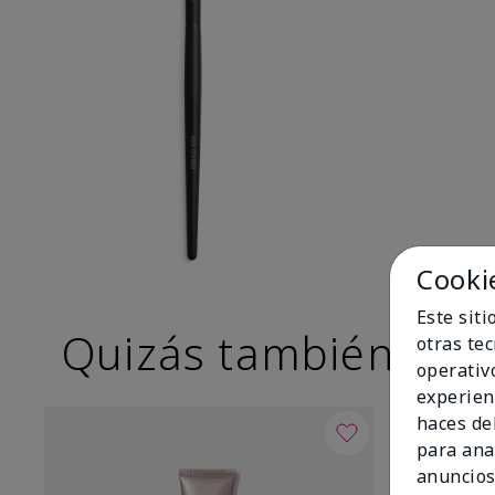
Cooki
Este sit
Quizás también te g
otras te
operativ
experien
haces del
para ana
anuncios