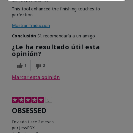
marykay.com/en-us/
This tool enhanced the finishing touches to
perfection.
Mostrar Traducción
Conclusión
Sí, recomendaría a un amigo
¿Le ha resultado útil esta
opinión?
1
0
Marcar esta opinión
5
OBSESSED
Enviado
Hace 2 meses
por
JessPDX