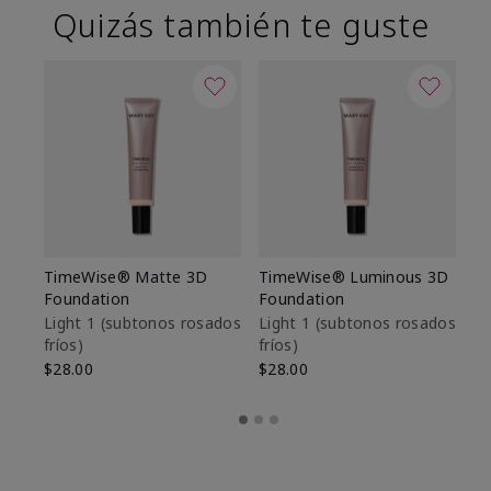
Quizás también te guste
TimeWise® Matte 3D
TimeWise® Luminous 3D
Sk
Foundation
Foundation
De
es
Light 1​ (subtonos rosados
Light 1​ (subtonos rosados
fríos)
fríos)
$9
$28.00
$28.00