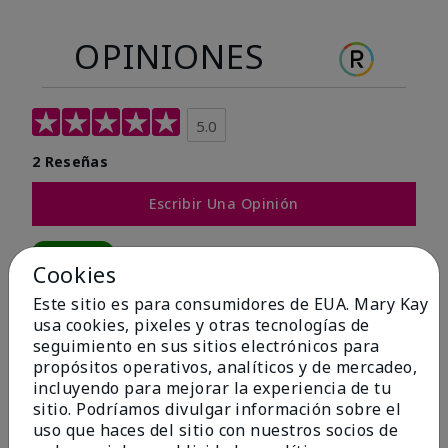
OPINIONES
5.0
2 Reseñas
Escribir Una Opinión
100%
Cookies
de los encuestados recomendaría a un amigo.
Este sitio es para consumidores de EUA. Mary Kay
usa cookies, pixeles y otras tecnologías de
seguimiento en sus sitios electrónicos para
5 estrellas
2
propósitos operativos, analíticos y de mercadeo,
4 estrellas
0
incluyendo para mejorar la experiencia de tu
sitio. Podríamos divulgar información sobre el
3 estrellas
0
uso que haces del sitio con nuestros socios de
2 estrellas
0