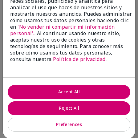
redes sociales, publicidad y analítica para
analizar el uso que haces de nuestros sitios y
1 estrella
0
mostrarte nuestros anuncios. Puedes administrar
cómo usamos tus datos personales haciendo clic
en
'No vender ni compartir mi información
personal'.
. Al continuar usando nuestro sitio,
aceptas nuestro uso de cookies y otras
tecnologías de seguimiento. Para conocer más
sobre cómo usamos tus datos personales,
consulta nuestra
Política de privacidad
.
Evaluado por 2 clientes
5
Accept All
MK completion sponge
Reject All
Enviado
Hace 1 mes
por
Shirley "Girl"
de
Riverside,Ca.
Preferences
Evaluado en