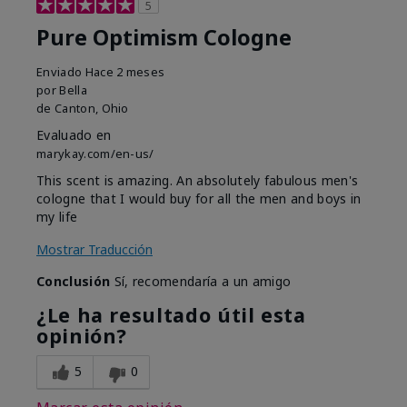
5
Pure Optimism Cologne
Enviado
Hace 2 meses
por
Bella
de
Canton, Ohio
Evaluado en
marykay.com/en-us/
This scent is amazing. An absolutely fabulous men's
cologne that I would buy for all the men and boys in
my life
Mostrar Traducción
Conclusión
Sí, recomendaría a un amigo
¿Le ha resultado útil esta
opinión?
5
0