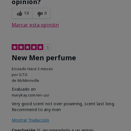
opinión?
10
0
Marcar esta opinión
5
New Men perfume
Enviado
Hace 3 meses
por
GTO
de
McMinnville
Evaluado en
marykay.com/en-us/
Very good scent not over powering, scent last long.
Recommend to any men
Mostrar Traducción
Conclusión
Sí, recomendaría a un amigo