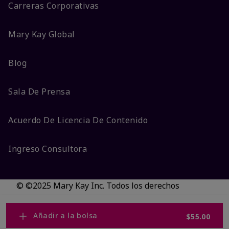
Carreras Corporativas
Mary Kay Global
Blog
Sala De Prensa
Acuerdo De Licencia De Contenido
Ingreso Consultora
© ©2025 Mary Kay Inc. Todos los derechos
reservados.
No vender/Preferencias de cookies
Añadir a la bolsa
$55.00
Código DSA/Queja al Código
Términos
Privacidad