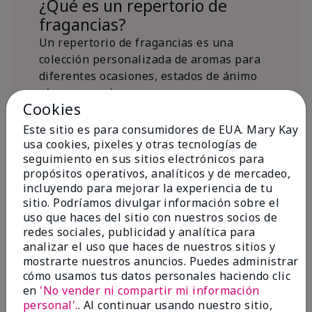
¿Qué es un repertorio de
fragancias?
Un repertorio de fragancias es una
colección personalizada de aromas para
diferentes ocasiones, estados de ánimo
y/o temporadas.
Cookies
¿Dónde encaja la fragancia Mary
Kay® True Optimism™ Eau de
Este sitio es para consumidores de EUA. Mary Kay
Parfum?
usa cookies, pixeles y otras tecnologías de
seguimiento en sus sitios electrónicos para
propósitos operativos, analíticos y de mercadeo,
incluyendo para mejorar la experiencia de tu
sitio. Podríamos divulgar información sobre el
uso que haces del sitio con nuestros socios de
redes sociales, publicidad y analítica para
Inspiración de la
analizar el uso que haces de nuestros sitios y
mostrarte nuestros anuncios. Puedes administrar
fragancia
cómo usamos tus datos personales haciendo clic
en
'No vender ni compartir mi información
Sobre Mary Kay® True Optimism™
personal'.
. Al continuar usando nuestro sitio,