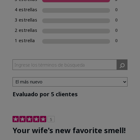
una experiencia de compra de fragancias
4 estrellas
0
consistente, Mary Kay incluirá la clasificación
de fragancia en el nombre de las nuevas
3 estrellas
0
fragancias. Mary Kay® True Optimism™ está
2 estrellas
0
clasificada como Eau de Parfum (EDP), lo cual se
incluye en su nombre.
1 estrella
0
Evaluado por 5 clientes
5
Your wife's new favorite smell!