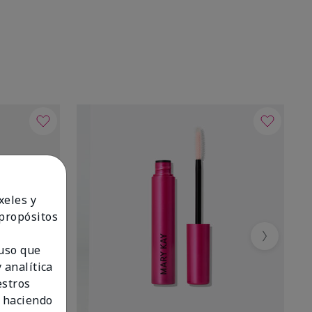
xeles y
 propósitos
Next
 uso que
 analítica
estros
 haciendo