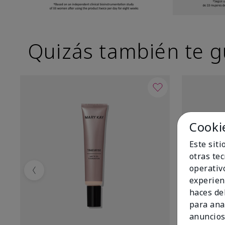
Quizás también te g
Cooki
Este sit
otras te
operativ
Previous
experien
haces del
para ana
anuncios