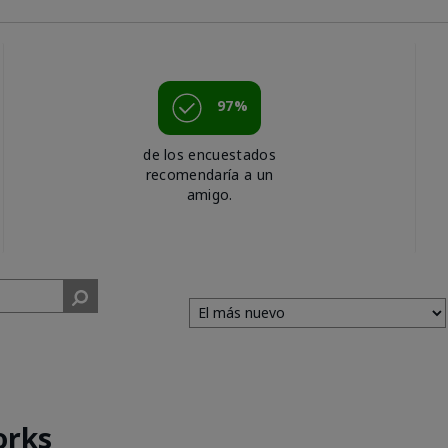
97%
de los encuestados
recomendaría a un
amigo.
orks