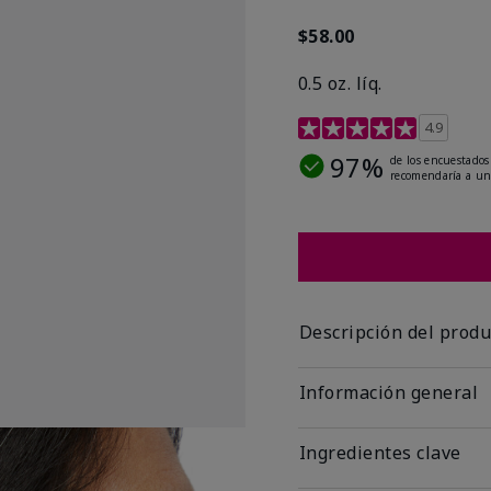
$58.00
0.5 oz. líq.
Calificación de clientes 
4.9
97%
de los encuestados
recomendaría a un
Descripción del produ
Información general
Ingredientes clave