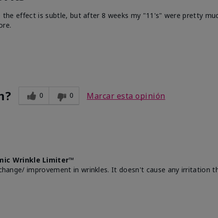
e the effect is subtle, but after 8 weeks my "11's" were pretty muc
ore.
n?
0
0
Marcar esta opinión
mic Wrinkle Limiter™
change/ improvement in wrinkles. It doesn't cause any irritation th