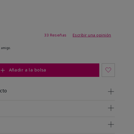
de 4,9 de 5
33 Reseñas
Escribir una opinión
 amigo.
Añadir a la bolsa
cto