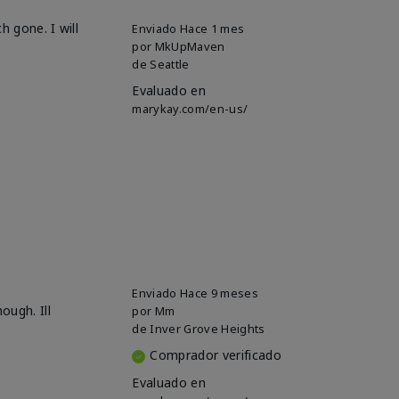
h gone. I will
Enviado
Hace 1 mes
por
MkUpMaven
de
Seattle
Evaluado en
marykay.com/en-us/
Enviado
Hace 9 meses
ough. Ill
por
Mm
de
Inver Grove Heights
Comprador verificado
Evaluado en