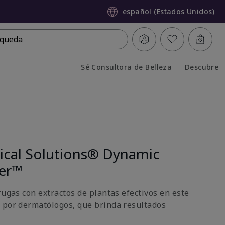
español (Estados Unidos)
queda
Sé Consultora de Belleza
Descubre
Collapsed
Expanded
nical Solutions® Dynamic
ter™
rugas con extractos de plantas efectivos en este
 por dermatólogos, que brinda resultados