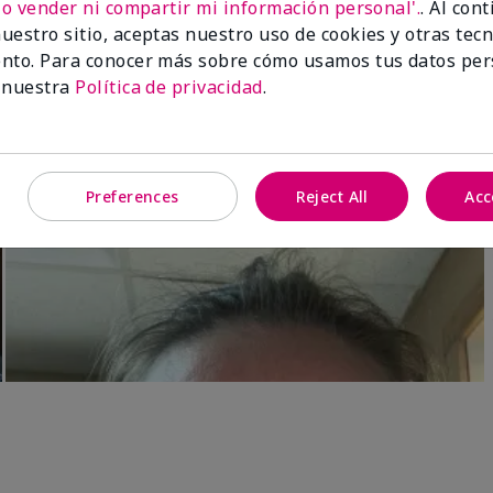
No vender ni compartir mi información personal'.
. Al con
Luminous 3D Foundation
Skinvigorate™ Duo Facial Devic
uestro sitio, aceptas nuestro uso de cookies y otras tec
especial†
btonos rosados fríos)
nto. Para conocer más sobre cómo usamos tus datos per
$95.00
 nuestra
Política de privacidad
.
Preferences
Reject All
Acc