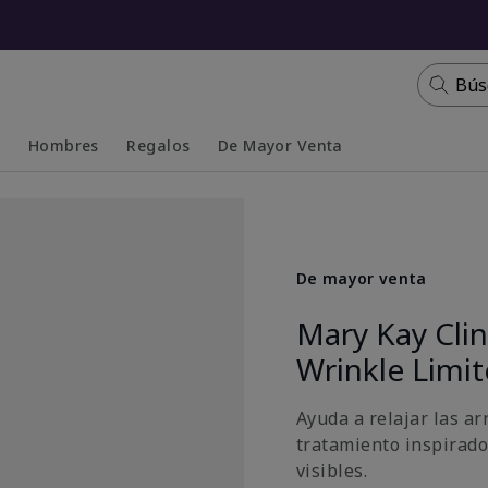
Bús
s
Hombres
Regalos
De Mayor Venta
Collapsed
Expanded
De mayor venta
Mary Kay Cli
Wrinkle Limi
Ayuda a relajar las ar
tratamiento inspirado
visibles.